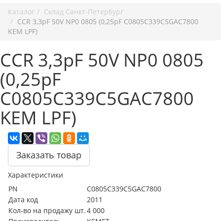
Каталог
Cклад Санкт-Петербург
CCR 3,3pF 50V NP0 0805 (0,25pF C0805C339C5GAC7800
KEM LPF)
CCR 3,3pF 50V NP0 0805
(0,25pF
C0805C339C5GAC7800
KEM LPF)
Заказать товар
Характеристики
PN
C0805C339C5GAC7800
Дата код
2011
Кол-во на продажу шт.
4 000