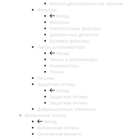
Металл-диэлектрические зеркала
Фильтры
Назад
Фильтры
Узкополосные фильтры
Дихроичные делители
Краевые фильтры
Линзы и коллиматоры
Назад
Линзы и коллиматоры
Коллиматоры
Линзы
Призмы
Защитная оптика
Назад
Защитная оптика
Защитная оптика
Дифракционные элементы
Волоконная оптика
Назад
Волоконная оптика
Оптическое волокно