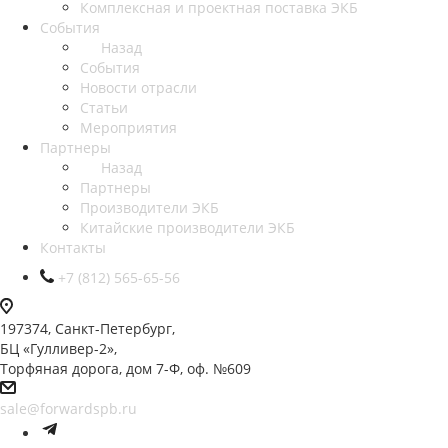
Комплексная и проектная поставка ЭКБ
События
Назад
События
Новости отрасли
Статьи
Мероприятия
Партнеры
Назад
Партнеры
Производители ЭКБ
Китайские производители ЭКБ
Контакты
+7 (812) 565-65-56
197374, Санкт-Петербург,
БЦ «Гулливер-2»,
Торфяная дорога, дом 7-Ф, оф. №609
sale@forwardspb.ru