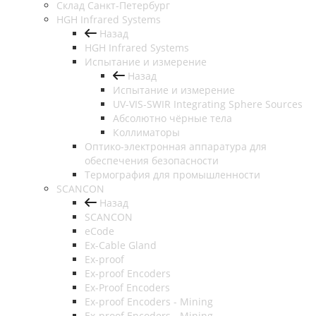
Cклад Санкт-Петербург
HGH Infrared Systems
Назад
HGH Infrared Systems
Испытание и измерение
Назад
Испытание и измерение
UV-VIS-SWIR Integrating Sphere Sources
Абсолютно чёрные тела
Коллиматоры
Оптико-электронная аппаратура для
обеспечения безопасности
Термография для промышленности
SCANCON
Назад
SCANCON
eCode
Ex-Cable Gland
Ex-proof
Ex-proof Encoders
Ex-Proof Encoders
Ex-proof Encoders - Mining
Ex-proof Encoders - Mining