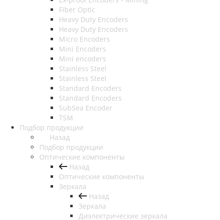
Fiber Optic
Heavy Duty Encoders
Heavy Duty Encoders
Micro Encoders
Mini Encoders
Mini encoders
Stainless Steel
Stainless Steel
Standard Encoders
Standard Encoders
SubSea Encoder
TSM
Подбор продукции
Назад
Подбор продукции
Оптические компоненты
Назад
Оптические компоненты
Зеркала
Назад
Зеркала
Диэлектрические зеркала