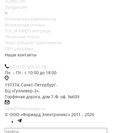
SCANCON
Продукция
Оптические компоненты
Волоконная оптика
ПЗС И КМОП матрицы
Печатные платы
"High-Reliable" компоненты
СВЧ-разъёмы
Наши контакты
+7 (812) 565-65-56
Пн. – Пт.: с 10:00 до 18:00
197374, Санкт-Петербург,
БЦ «Гулливер-2»,
Торфяная дорога, дом 7-Ф, оф. №609
sale@forwardspb.ru
© ООО «Форвард Электроникс» 2011 - 2026