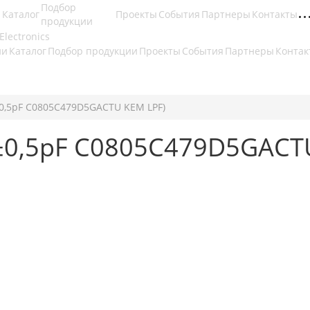
Подбор
Каталог
Проекты
События
Партнеры
Контакты
продукции
ии
Каталог
Подбор продукции
Проекты
События
Партнеры
Контак
(±0,5pF C0805C479D5GACTU KEM LPF)
(±0,5pF C0805C479D5GACT