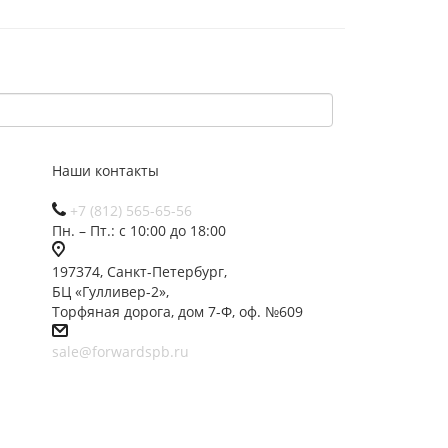
Наши контакты
+7 (812) 565-65-56
Пн. – Пт.: с 10:00 до 18:00
197374, Санкт-Петербург,
БЦ «Гулливер-2»,
Торфяная дорога, дом 7-Ф, оф. №609
sale@forwardspb.ru