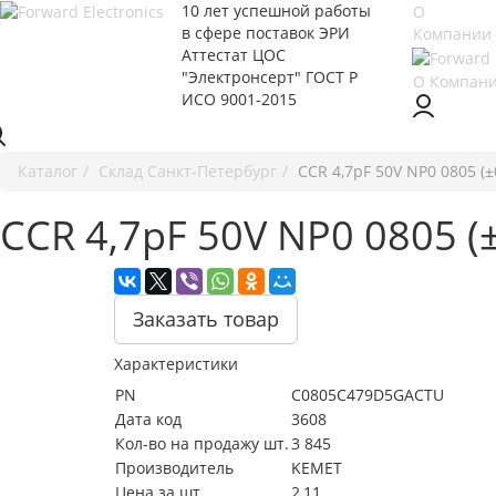
10 лет успешной работы
О
в сфере
поставок ЭРИ
Компании
Аттестат ЦОС
"Электронсерт" ГОСТ Р
О Компан
ИСО 9001-2015
Каталог
Cклад Санкт-Петербург
CCR 4,7pF 50V NP0 0805 
CCR 4,7pF 50V NP0 0805 
Заказать товар
Характеристики
PN
C0805C479D5GACTU
Дата код
3608
Кол-во на продажу шт.
3 845
Производитель
KEMET
Цена за шт.
2,11