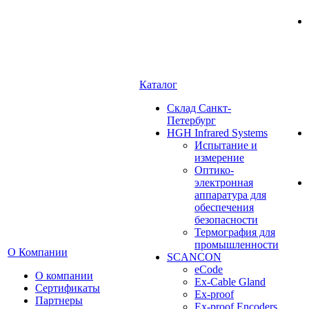
Каталог
Cклад Санкт-
Петербург
HGH Infrared Systems
Испытание и
измерение
Оптико-
электронная
аппаратура для
обеспечения
безопасности
Термография для
промышленности
О Компании
SCANCON
eCode
О компании
Ex-Cable Gland
Сертификаты
Ex-proof
Партнеры
Ex-proof Encoders