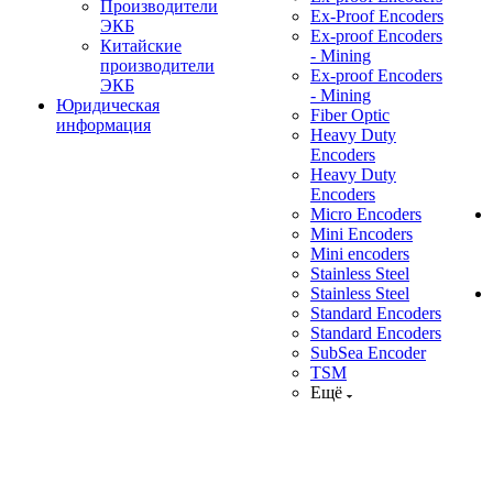
Производители
Ex-Proof Encoders
ЭКБ
Ex-proof Encoders
Китайские
- Mining
производители
Ex-proof Encoders
ЭКБ
- Mining
Юридическая
Fiber Optic
информация
Heavy Duty
Encoders
Heavy Duty
Encoders
Micro Encoders
Mini Encoders
Mini encoders
Stainless Steel
Stainless Steel
Standard Encoders
Standard Encoders
SubSea Encoder
TSM
Ещё