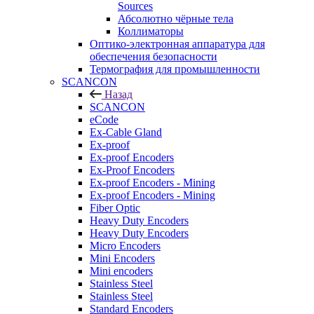
Sources
Абсолютно чёрные тела
Коллиматоры
Оптико-электронная аппаратура для
обеспечения безопасности
Термография для промышленности
SCANCON
Назад
SCANCON
eCode
Ex-Cable Gland
Ex-proof
Ex-proof Encoders
Ex-Proof Encoders
Ex-proof Encoders - Mining
Ex-proof Encoders - Mining
Fiber Optic
Heavy Duty Encoders
Heavy Duty Encoders
Micro Encoders
Mini Encoders
Mini encoders
Stainless Steel
Stainless Steel
Standard Encoders