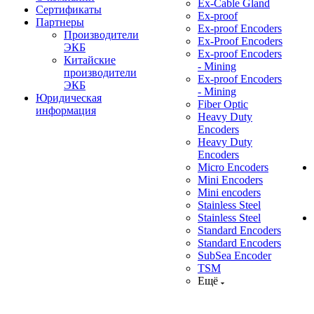
Ex-Cable Gland
Сертификаты
Ex-proof
Партнеры
Ex-proof Encoders
Производители
Ex-Proof Encoders
ЭКБ
Ex-proof Encoders
Китайские
- Mining
производители
Ex-proof Encoders
ЭКБ
- Mining
Юридическая
Fiber Optic
информация
Heavy Duty
Encoders
Heavy Duty
Encoders
Micro Encoders
Mini Encoders
Mini encoders
Stainless Steel
Stainless Steel
Standard Encoders
Standard Encoders
SubSea Encoder
TSM
Ещё