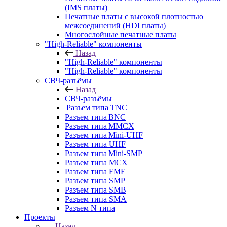
(IMS платы)
Печатные платы с высокой плотностью
межсоединений (HDI платы)
Многослойные печатные платы
"High-Reliable" компоненты
Назад
"High-Reliable" компоненты
"High-Reliable" компоненты
СВЧ-разъёмы
Назад
СВЧ-разъёмы
Разъем типа TNC
Разъем типа BNC
Разъем типа MMCX
Разъем типа Mini-UHF
Разъем типа UHF
Разъем типа Mini-SMP
Разъем типа MCX
Разъем типа FME
Разъем типа SMP
Разъем типа SMB
Разъем типа SMA
Разъем N типа
Проекты
Назад