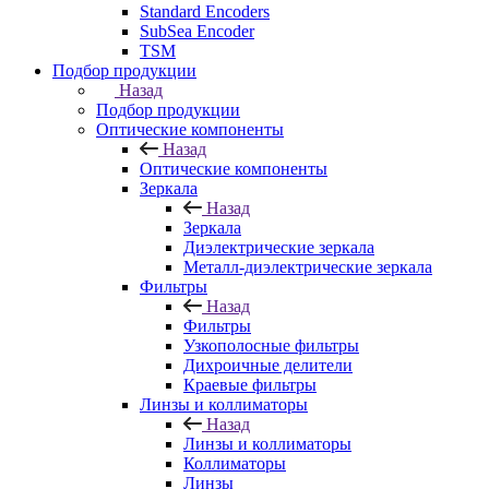
Standard Encoders
SubSea Encoder
TSM
Подбор продукции
Назад
Подбор продукции
Оптические компоненты
Назад
Оптические компоненты
Зеркала
Назад
Зеркала
Диэлектрические зеркала
Металл-диэлектрические зеркала
Фильтры
Назад
Фильтры
Узкополосные фильтры
Дихроичные делители
Краевые фильтры
Линзы и коллиматоры
Назад
Линзы и коллиматоры
Коллиматоры
Линзы