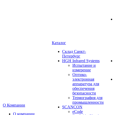
Каталог
Cклад Санкт-
Петербург
HGH Infrared Systems
Испытание и
измерение
Оптико-
электронная
аппаратура для
обеспечения
безопасности
Термография для
промышленности
О Компании
SCANCON
eCode
О компании