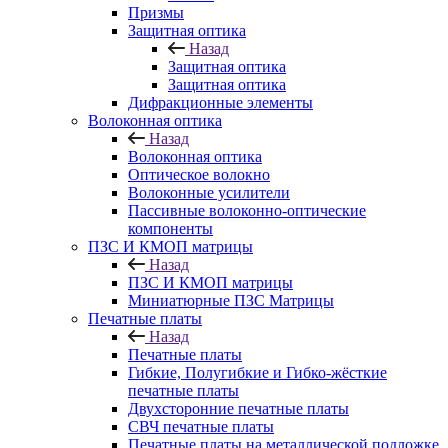
Призмы
Защитная оптика
Назад
Защитная оптика
Защитная оптика
Дифракционные элементы
Волоконная оптика
Назад
Волоконная оптика
Оптическое волокно
Волоконные усилители
Пассивные волоконно-оптические
компоненты
ПЗС И КМОП матрицы
Назад
ПЗС И КМОП матрицы
Миниатюрные ПЗС Матрицы
Печатные платы
Назад
Печатные платы
Гибкие, Полугибкие и Гибко-жёсткие
печатные платы
Двухсторонние печатные платы
СВЧ печатные платы
Печатные платы на металлической подложке