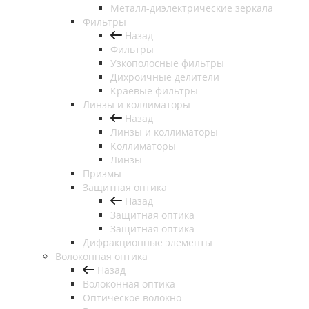
Металл-диэлектрические зеркала
Фильтры
Назад
Фильтры
Узкополосные фильтры
Дихроичные делители
Краевые фильтры
Линзы и коллиматоры
Назад
Линзы и коллиматоры
Коллиматоры
Линзы
Призмы
Защитная оптика
Назад
Защитная оптика
Защитная оптика
Дифракционные элементы
Волоконная оптика
Назад
Волоконная оптика
Оптическое волокно