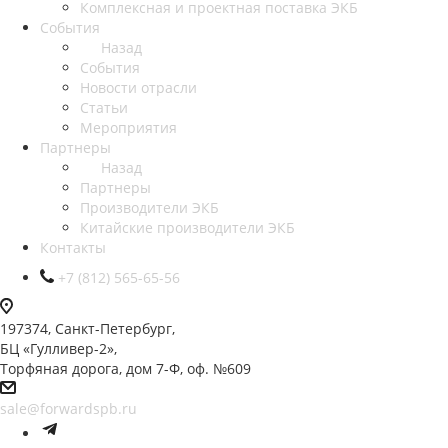
Комплексная и проектная поставка ЭКБ
События
Назад
События
Новости отрасли
Статьи
Мероприятия
Партнеры
Назад
Партнеры
Производители ЭКБ
Китайские производители ЭКБ
Контакты
+7 (812) 565-65-56
197374, Санкт-Петербург,
БЦ «Гулливер-2»,
Торфяная дорога, дом 7-Ф, оф. №609
sale@forwardspb.ru