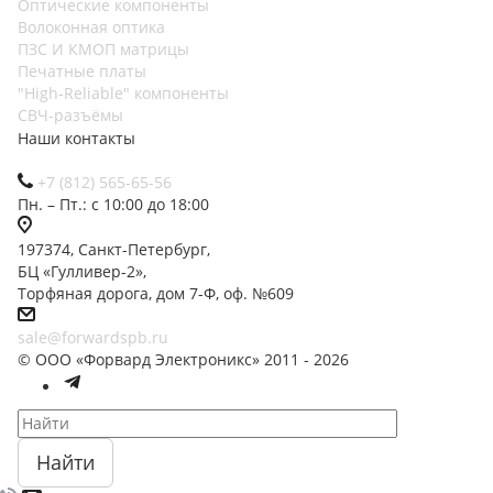
Оптические компоненты
Волоконная оптика
ПЗС И КМОП матрицы
Печатные платы
"High-Reliable" компоненты
СВЧ-разъёмы
Наши контакты
+7 (812) 565-65-56
Пн. – Пт.: с 10:00 до 18:00
197374, Санкт-Петербург,
БЦ «Гулливер-2»,
Торфяная дорога, дом 7-Ф, оф. №609
sale@forwardspb.ru
© ООО «Форвард Электроникс» 2011 - 2026
Найти