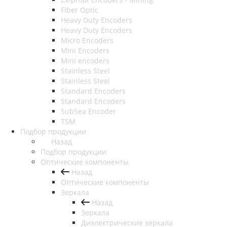
Fiber Optic
Heavy Duty Encoders
Heavy Duty Encoders
Micro Encoders
Mini Encoders
Mini encoders
Stainless Steel
Stainless Steel
Standard Encoders
Standard Encoders
SubSea Encoder
TSM
Подбор продукции
Назад
Подбор продукции
Оптические компоненты
Назад
Оптические компоненты
Зеркала
Назад
Зеркала
Диэлектрические зеркала