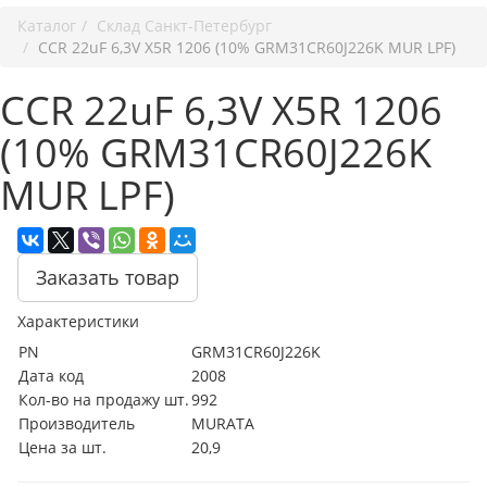
Каталог
Cклад Санкт-Петербург
CCR 22uF 6,3V X5R 1206 (10% GRM31CR60J226K MUR LPF)
CCR 22uF 6,3V X5R 1206
(10% GRM31CR60J226K
MUR LPF)
Заказать товар
Характеристики
PN
GRM31CR60J226K
Дата код
2008
Кол-во на продажу шт.
992
Производитель
MURATA
Цена за шт.
20,9