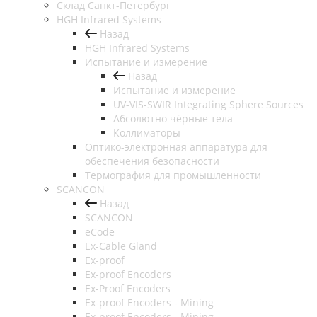
Cклад Санкт-Петербург
HGH Infrared Systems
Назад
HGH Infrared Systems
Испытание и измерение
Назад
Испытание и измерение
UV-VIS-SWIR Integrating Sphere Sources
Абсолютно чёрные тела
Коллиматоры
Оптико-электронная аппаратура для
обеспечения безопасности
Термография для промышленности
SCANCON
Назад
SCANCON
eCode
Ex-Cable Gland
Ex-proof
Ex-proof Encoders
Ex-Proof Encoders
Ex-proof Encoders - Mining
Ex-proof Encoders - Mining