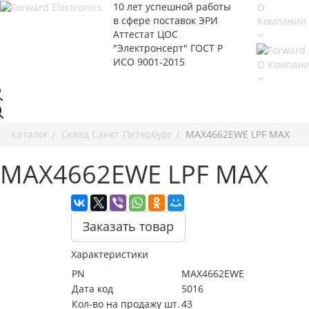
10 лет успешной работы
О
в сфере
поставок ЭРИ
Компании
Аттестат ЦОС
"Электронсерт" ГОСТ Р
ИСО 9001-2015
О Компан
Каталог
Cклад Санкт-Петербург
MAX4662EWE LPF MAX
MAX4662EWE LPF MAX
Заказать товар
Характеристики
PN
MAX4662EWE
Дата код
5016
Кол-во на продажу шт.
43