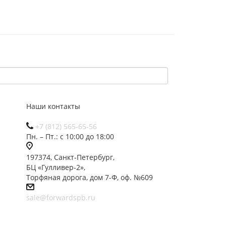
Наши контакты
+7 (812) 565-65-56
Пн. – Пт.: с 10:00 до 18:00
197374, Санкт-Петербург,
БЦ «Гулливер-2»,
Торфяная дорога, дом 7-Ф, оф. №609
sale@forwardspb.ru