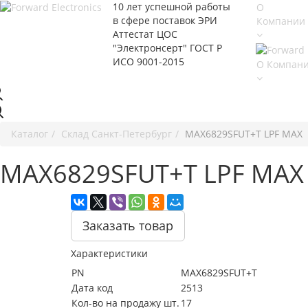
10 лет успешной работы
О
в сфере
поставок ЭРИ
Компании
Аттестат ЦОС
"Электронсерт" ГОСТ Р
ИСО 9001-2015
О Компан
Каталог
Cклад Санкт-Петербург
MAX6829SFUT+T LPF MAX
MAX6829SFUT+T LPF MAX
Заказать товар
Характеристики
PN
MAX6829SFUT+T
Дата код
2513
Кол-во на продажу шт.
17