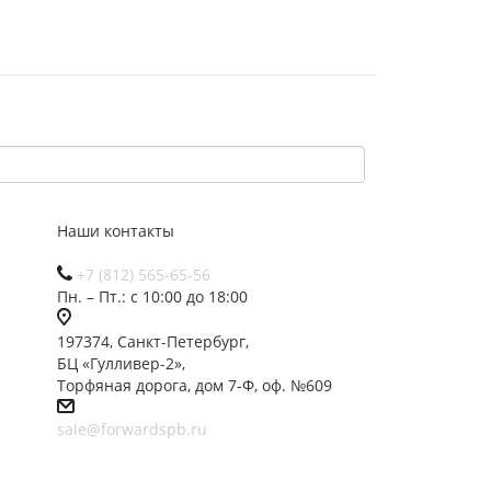
Наши контакты
+7 (812) 565-65-56
Пн. – Пт.: с 10:00 до 18:00
197374, Санкт-Петербург,
БЦ «Гулливер-2»,
Торфяная дорога, дом 7-Ф, оф. №609
sale@forwardspb.ru