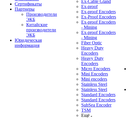
Ex-Cable Gland
Сертификаты
Ex-proof
Партнеры
Ex-proof Encoders
Производители
Ex-Proof Encoders
ЭКБ
Ex-proof Encoders
Китайские
- Mining
производители
Ex-proof Encoders
ЭКБ
- Mining
Юридическая
Fiber Optic
информация
Heavy Duty
Encoders
Heavy Duty
Encoders
Micro Encoders
Mini Encoders
Mini encoders
Stainless Steel
Stainless Steel
Standard Encoders
Standard Encoders
SubSea Encoder
TSM
Ещё