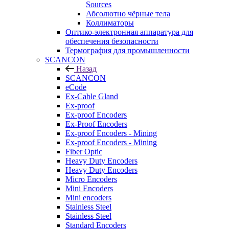
Sources
Абсолютно чёрные тела
Коллиматоры
Оптико-электронная аппаратура для
обеспечения безопасности
Термография для промышленности
SCANCON
Назад
SCANCON
eCode
Ex-Cable Gland
Ex-proof
Ex-proof Encoders
Ex-Proof Encoders
Ex-proof Encoders - Mining
Ex-proof Encoders - Mining
Fiber Optic
Heavy Duty Encoders
Heavy Duty Encoders
Micro Encoders
Mini Encoders
Mini encoders
Stainless Steel
Stainless Steel
Standard Encoders