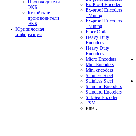
Производители
Ex-Proof Encoders
ЭКБ
Ex-proof Encoders
Китайские
- Mining
производители
Ex-proof Encoders
ЭКБ
- Mining
Юридическая
Fiber Optic
информация
Heavy Duty
Encoders
Heavy Duty
Encoders
Micro Encoders
Mini Encoders
Mini encoders
Stainless Steel
Stainless Steel
Standard Encoders
Standard Encoders
SubSea Encoder
TSM
Ещё