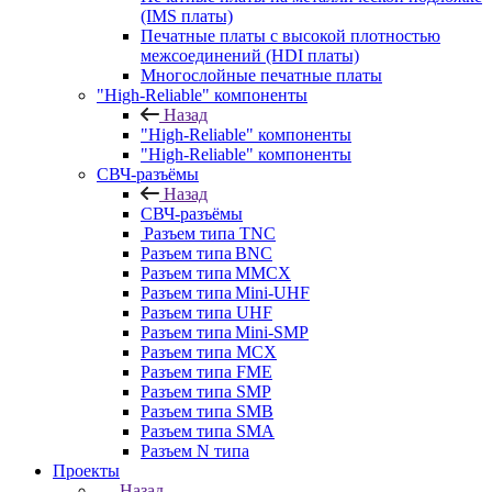
(IMS платы)
Печатные платы с высокой плотностью
межсоединений (HDI платы)
Многослойные печатные платы
"High-Reliable" компоненты
Назад
"High-Reliable" компоненты
"High-Reliable" компоненты
СВЧ-разъёмы
Назад
СВЧ-разъёмы
Разъем типа TNC
Разъем типа BNC
Разъем типа MMCX
Разъем типа Mini-UHF
Разъем типа UHF
Разъем типа Mini-SMP
Разъем типа MCX
Разъем типа FME
Разъем типа SMP
Разъем типа SMB
Разъем типа SMA
Разъем N типа
Проекты
Назад