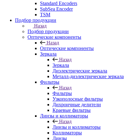
Standard Encoders
SubSea Encoder
TSM
Подбор продукции
Назад
Подбор продукции
Оптические компоненты
Назад
Оптические компоненты
Зеркала
Назад
Зеркала
Диэлектрические зеркала
Металл-диэлектрические зеркала
Фильтры
Назад
Фильтры
Узкополосные фильтры
Дихроичные делители
Краевые фильтры
Линзы и коллиматоры
Назад
Линзы и коллиматоры
Коллиматоры
Линзы