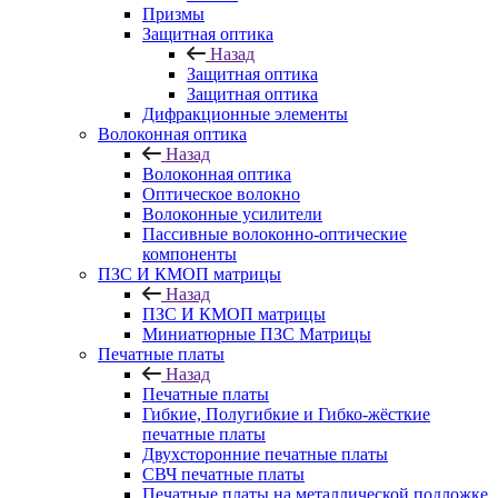
Призмы
Защитная оптика
Назад
Защитная оптика
Защитная оптика
Дифракционные элементы
Волоконная оптика
Назад
Волоконная оптика
Оптическое волокно
Волоконные усилители
Пассивные волоконно-оптические
компоненты
ПЗС И КМОП матрицы
Назад
ПЗС И КМОП матрицы
Миниатюрные ПЗС Матрицы
Печатные платы
Назад
Печатные платы
Гибкие, Полугибкие и Гибко-жёсткие
печатные платы
Двухсторонние печатные платы
СВЧ печатные платы
Печатные платы на металлической подложке