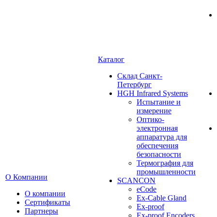
Каталог
Cклад Санкт-
Петербург
HGH Infrared Systems
Испытание и
измерение
Оптико-
электронная
аппаратура для
обеспечения
безопасности
Термография для
промышленности
О Компании
SCANCON
eCode
О компании
Ex-Cable Gland
Сертификаты
Ex-proof
Партнеры
Ex-proof Encoders