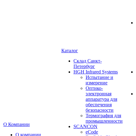
Каталог
Cклад Санкт-
Петербург
HGH Infrared Systems
Испытание и
измерение
Оптико-
электронная
аппаратура для
обеспечения
безопасности
Термография для
промышленности
О Компании
SCANCON
eCode
О компании