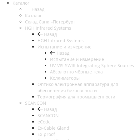
Каталог
Назад
Каталог
Cклад Санкт-Петербург
HGH Infrared Systems
Назад
HGH Infrared Systems
Испытание и измерение
Назад
Испытание и измерение
UV-VIS-SWIR Integrating Sphere Sources
Абсолютно чёрные тела
Коллиматоры
Оптико-электронная аппаратура для
обеспечения безопасности
Термография для промышленности
SCANCON
Назад
SCANCON
eCode
Ex-Cable Gland
Ex-proof