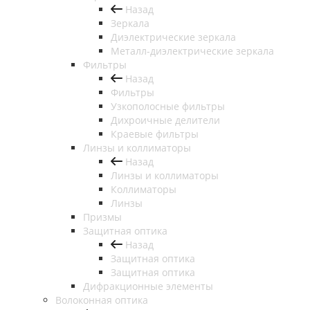
Назад
Зеркала
Диэлектрические зеркала
Металл-диэлектрические зеркала
Фильтры
Назад
Фильтры
Узкополосные фильтры
Дихроичные делители
Краевые фильтры
Линзы и коллиматоры
Назад
Линзы и коллиматоры
Коллиматоры
Линзы
Призмы
Защитная оптика
Назад
Защитная оптика
Защитная оптика
Дифракционные элементы
Волоконная оптика