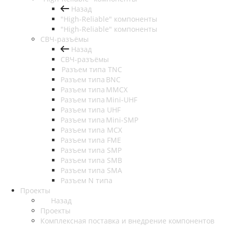
Назад
"High-Reliable" компоненты
"High-Reliable" компоненты
СВЧ-разъёмы
Назад
СВЧ-разъёмы
Разъем типа TNC
Разъем типа BNC
Разъем типа MMCX
Разъем типа Mini-UHF
Разъем типа UHF
Разъем типа Mini-SMP
Разъем типа MCX
Разъем типа FME
Разъем типа SMP
Разъем типа SMB
Разъем типа SMA
Разъем N типа
Проекты
Назад
Проекты
Комплексная поставка и внедрение компонентов