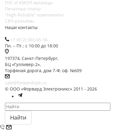
ПЗС И КМОП матрицы
Печатные платы
"High-Reliable" компоненты
СВЧ-разъёмы
Наши контакты
+7 (812) 565-65-56
Пн. – Пт.: с 10:00 до 18:00
197374, Санкт-Петербург,
БЦ «Гулливер-2»,
Торфяная дорога, дом 7-Ф, оф. №609
sale@forwardspb.ru
© ООО «Форвард Электроникс» 2011 - 2026
Найти