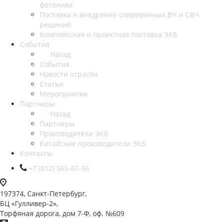
фотоники
Поставка и внедрение современных ВЧ и СВЧ
решений
Комплексная и проектная поставка ЭКБ
События
Назад
События
Новости отрасли
Статьи
Мероприятия
Партнеры
Назад
Партнеры
Производители ЭКБ
Китайские производители ЭКБ
Контакты
+7 (812) 565-65-56
197374, Санкт-Петербург,
БЦ «Гулливер-2»,
Торфяная дорога, дом 7-Ф, оф. №609