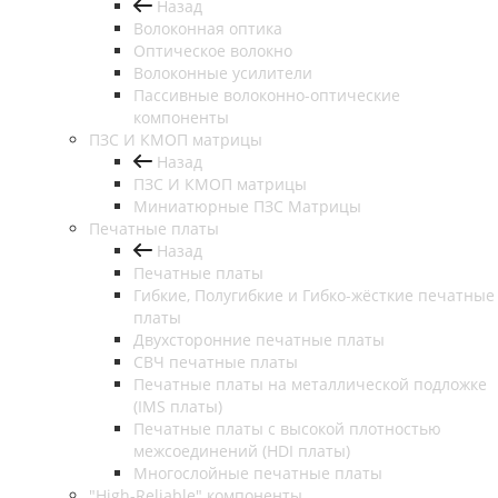
Назад
Волоконная оптика
Оптическое волокно
Волоконные усилители
Пассивные волоконно-оптические
компоненты
ПЗС И КМОП матрицы
Назад
ПЗС И КМОП матрицы
Миниатюрные ПЗС Матрицы
Печатные платы
Назад
Печатные платы
Гибкие, Полугибкие и Гибко-жёсткие печатные
платы
Двухсторонние печатные платы
СВЧ печатные платы
Печатные платы на металлической подложке
(IMS платы)
Печатные платы с высокой плотностью
межсоединений (HDI платы)
Многослойные печатные платы
"High-Reliable" компоненты