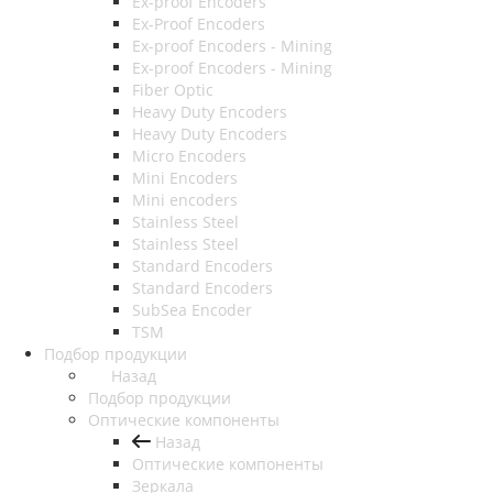
Ex-proof Encoders
Ex-Proof Encoders
Ex-proof Encoders - Mining
Ex-proof Encoders - Mining
Fiber Optic
Heavy Duty Encoders
Heavy Duty Encoders
Micro Encoders
Mini Encoders
Mini encoders
Stainless Steel
Stainless Steel
Standard Encoders
Standard Encoders
SubSea Encoder
TSM
Подбор продукции
Назад
Подбор продукции
Оптические компоненты
Назад
Оптические компоненты
Зеркала