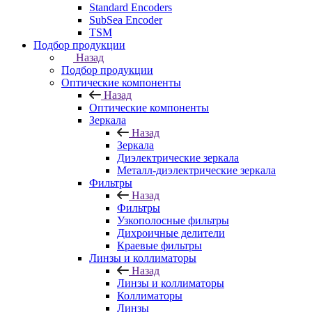
Standard Encoders
SubSea Encoder
TSM
Подбор продукции
Назад
Подбор продукции
Оптические компоненты
Назад
Оптические компоненты
Зеркала
Назад
Зеркала
Диэлектрические зеркала
Металл-диэлектрические зеркала
Фильтры
Назад
Фильтры
Узкополосные фильтры
Дихроичные делители
Краевые фильтры
Линзы и коллиматоры
Назад
Линзы и коллиматоры
Коллиматоры
Линзы