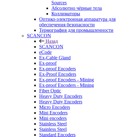
Sources
Абсолютно чёрные тела
Коллиматоры
Оптико-электронная аппаратура для
обеспечения безопасности
Термография для промышленности
SCANCON
Назад
SCANCON
eCode
Ex-Cable Gland
Ex-proof
Ex-proof Encoders
Ex-Proof Encoders
Ex-proof Encoders - Mining
Ex-proof Encoders - Mining
Fiber Optic
Heavy Duty Encoders
Heavy Duty Encoders
Micro Encoders
Mini Encoders
Mini encoders
Stainless Steel
Stainless Steel
Standard Encoders