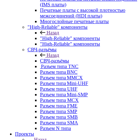
(IMS платы)
Печатные платы с высокой плотностью
межсоединений (HDI платы)
Многослойные печатные платы
"High-Reliable" компоненты
Назад
"High-Reliable" компоненты
"High-Reliable" компоненты
СВЧ-разъёмы
Назад
СВЧ-разъёмы
Разъем типа TNC
Разъем типа BNC
Разъем типа MMCX
Разъем типа Mini-UHF
Разъем типа UHF
Разъем типа Mini-SMP
Разъем типа MCX
Разъем типа FME
Разъем типа SMP
Разъем типа SMB
Разъем типа SMA
Разъем N типа
Проекты
Назад