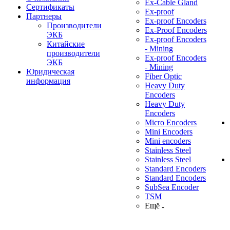
Ex-Cable Gland
Сертификаты
Ex-proof
Партнеры
Ex-proof Encoders
Производители
Ex-Proof Encoders
ЭКБ
Ex-proof Encoders
Китайские
- Mining
производители
Ex-proof Encoders
ЭКБ
- Mining
Юридическая
Fiber Optic
информация
Heavy Duty
Encoders
Heavy Duty
Encoders
Micro Encoders
Mini Encoders
Mini encoders
Stainless Steel
Stainless Steel
Standard Encoders
Standard Encoders
SubSea Encoder
TSM
Ещё