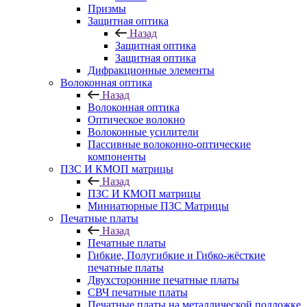
Призмы
Защитная оптика
Назад
Защитная оптика
Защитная оптика
Дифракционные элементы
Волоконная оптика
Назад
Волоконная оптика
Оптическое волокно
Волоконные усилители
Пассивные волоконно-оптические
компоненты
ПЗС И КМОП матрицы
Назад
ПЗС И КМОП матрицы
Миниатюрные ПЗС Матрицы
Печатные платы
Назад
Печатные платы
Гибкие, Полугибкие и Гибко-жёсткие
печатные платы
Двухсторонние печатные платы
СВЧ печатные платы
Печатные платы на металлической подложке