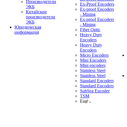
Производители
Ex-Proof Encoders
ЭКБ
Ex-proof Encoders
Китайские
- Mining
производители
Ex-proof Encoders
ЭКБ
- Mining
Юридическая
Fiber Optic
информация
Heavy Duty
Encoders
Heavy Duty
Encoders
Micro Encoders
Mini Encoders
Mini encoders
Stainless Steel
Stainless Steel
Standard Encoders
Standard Encoders
SubSea Encoder
TSM
Ещё