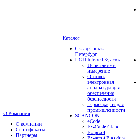
Каталог
Cклад Санкт-
Петербург
HGH Infrared Systems
Испытание и
измерение
Оптико-
электронная
аппаратура для
обеспечения
безопасности
Термография для
промышленности
О Компании
SCANCON
eCode
О компании
Ex-Cable Gland
Сертификаты
Ex-proof
Партнеры
Ex-proof Encoders