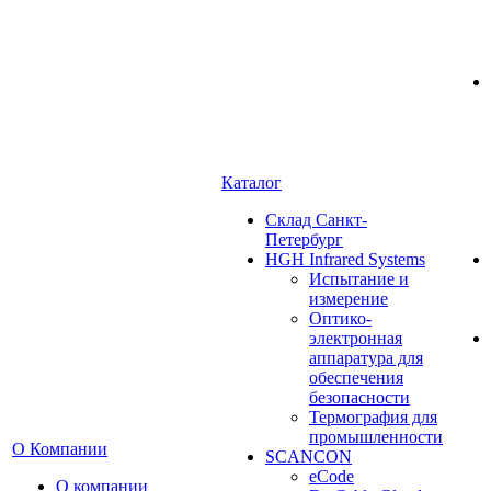
Каталог
Cклад Санкт-
Петербург
HGH Infrared Systems
Испытание и
измерение
Оптико-
электронная
аппаратура для
обеспечения
безопасности
Термография для
промышленности
О Компании
SCANCON
eCode
О компании