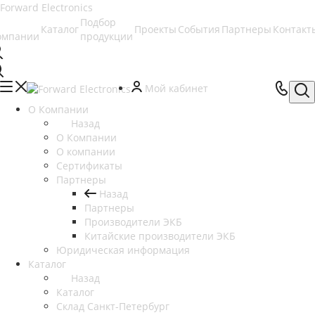
Подбор
Каталог
Проекты
События
Партнеры
Контакт
омпании
продукции
Мой кабинет
О Компании
Назад
О Компании
О компании
Сертификаты
Партнеры
Назад
Партнеры
Производители ЭКБ
Китайские производители ЭКБ
Юридическая информация
Каталог
Назад
Каталог
Cклад Санкт-Петербург