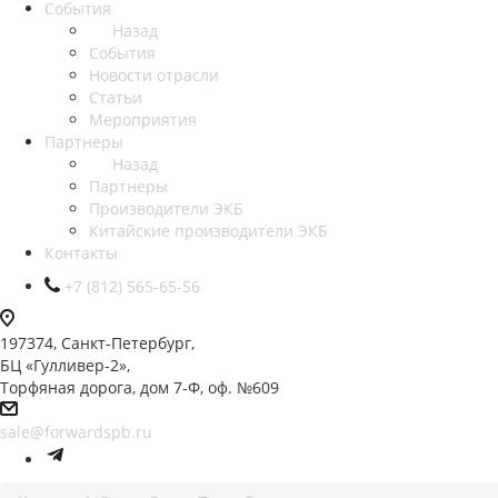
События
Назад
События
Новости отрасли
Статьи
Мероприятия
Партнеры
Назад
Партнеры
Производители ЭКБ
Китайские производители ЭКБ
Контакты
+7 (812) 565-65-56
197374, Санкт-Петербург,
БЦ «Гулливер-2»,
Торфяная дорога, дом 7-Ф, оф. №609
sale@forwardspb.ru