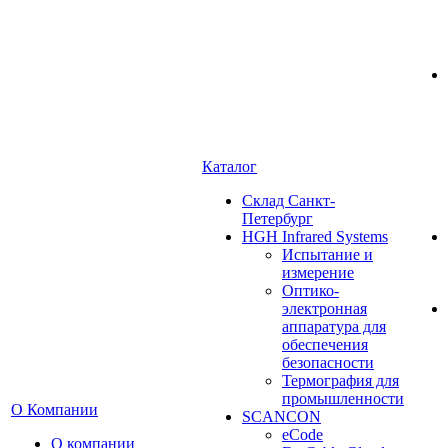
Каталог
Cклад Санкт-
Петербург
HGH Infrared Systems
Испытание и
измерение
Оптико-
электронная
аппаратура для
обеспечения
безопасности
Термография для
промышленности
О Компании
SCANCON
eCode
О компании