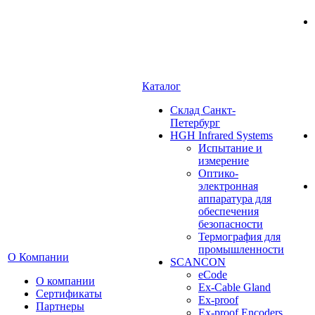
Каталог
Cклад Санкт-
Петербург
HGH Infrared Systems
Испытание и
измерение
Оптико-
электронная
аппаратура для
обеспечения
безопасности
Термография для
промышленности
О Компании
SCANCON
eCode
О компании
Ex-Cable Gland
Сертификаты
Ex-proof
Партнеры
Ex-proof Encoders