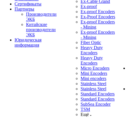
Ex-Cable Gland
Сертификаты
Ex-proof
Партнеры
Ex-proof Encoders
Производители
Ex-Proof Encoders
ЭКБ
Ex-proof Encoders
Китайские
- Mining
производители
Ex-proof Encoders
ЭКБ
- Mining
Юридическая
Fiber Optic
информация
Heavy Duty
Encoders
Heavy Duty
Encoders
Micro Encoders
Mini Encoders
Mini encoders
Stainless Steel
Stainless Steel
Standard Encoders
Standard Encoders
SubSea Encoder
TSM
Ещё