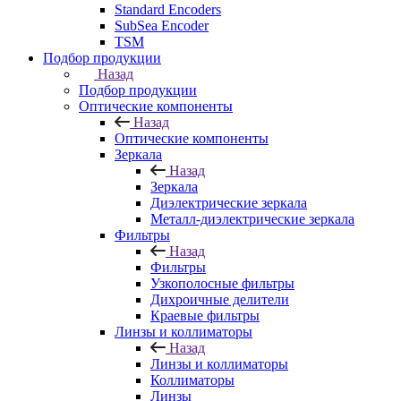
Standard Encoders
SubSea Encoder
TSM
Подбор продукции
Назад
Подбор продукции
Оптические компоненты
Назад
Оптические компоненты
Зеркала
Назад
Зеркала
Диэлектрические зеркала
Металл-диэлектрические зеркала
Фильтры
Назад
Фильтры
Узкополосные фильтры
Дихроичные делители
Краевые фильтры
Линзы и коллиматоры
Назад
Линзы и коллиматоры
Коллиматоры
Линзы