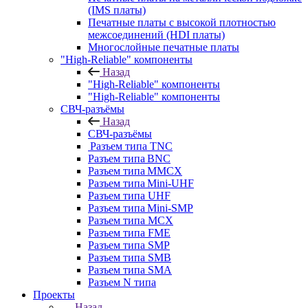
(IMS платы)
Печатные платы с высокой плотностью
межсоединений (HDI платы)
Многослойные печатные платы
"High-Reliable" компоненты
Назад
"High-Reliable" компоненты
"High-Reliable" компоненты
СВЧ-разъёмы
Назад
СВЧ-разъёмы
Разъем типа TNC
Разъем типа BNC
Разъем типа MMCX
Разъем типа Mini-UHF
Разъем типа UHF
Разъем типа Mini-SMP
Разъем типа MCX
Разъем типа FME
Разъем типа SMP
Разъем типа SMB
Разъем типа SMA
Разъем N типа
Проекты
Назад