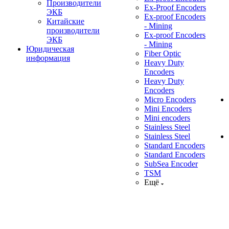
Производители
Ex-Proof Encoders
ЭКБ
Ex-proof Encoders
Китайские
- Mining
производители
Ex-proof Encoders
ЭКБ
- Mining
Юридическая
Fiber Optic
информация
Heavy Duty
Encoders
Heavy Duty
Encoders
Micro Encoders
Mini Encoders
Mini encoders
Stainless Steel
Stainless Steel
Standard Encoders
Standard Encoders
SubSea Encoder
TSM
Ещё