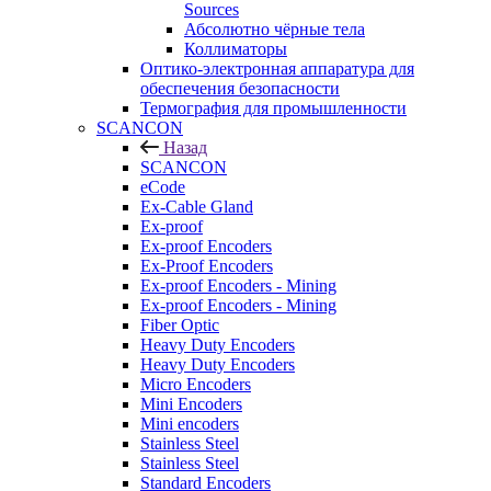
Sources
Абсолютно чёрные тела
Коллиматоры
Оптико-электронная аппаратура для
обеспечения безопасности
Термография для промышленности
SCANCON
Назад
SCANCON
eCode
Ex-Cable Gland
Ex-proof
Ex-proof Encoders
Ex-Proof Encoders
Ex-proof Encoders - Mining
Ex-proof Encoders - Mining
Fiber Optic
Heavy Duty Encoders
Heavy Duty Encoders
Micro Encoders
Mini Encoders
Mini encoders
Stainless Steel
Stainless Steel
Standard Encoders