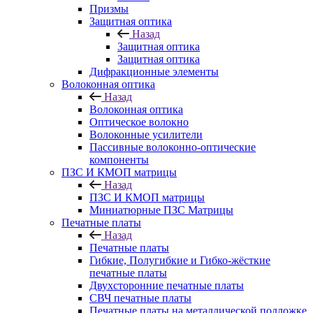
Призмы
Защитная оптика
Назад
Защитная оптика
Защитная оптика
Дифракционные элементы
Волоконная оптика
Назад
Волоконная оптика
Оптическое волокно
Волоконные усилители
Пассивные волоконно-оптические
компоненты
ПЗС И КМОП матрицы
Назад
ПЗС И КМОП матрицы
Миниатюрные ПЗС Матрицы
Печатные платы
Назад
Печатные платы
Гибкие, Полугибкие и Гибко-жёсткие
печатные платы
Двухсторонние печатные платы
СВЧ печатные платы
Печатные платы на металлической подложке