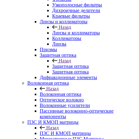
Узкополосные фильтры
Дихроичные делители
Краевые фильтры
Линзы и коллиматоры
Назад
Линзы и коллиматоры
Коллиматоры
Линзы
Призмы
Защитная оптика
Назад
Защитная оптика
Защитная оптика
Дифракционные элементы
Волоконная оптика
Назад
Волоконная оптика
Оптическое волокно
Волоконные усилители
Пассивные волоконно-оптические
компоненты
ПЗС И КМОП матрицы
Назад
ПЗС И КМОП матрицы
Миниатюрные ПЗС Матрицы