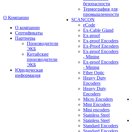
безопасности
Термография для
промышленности
О Компании
SCANCON
eCode
О компании
Ex-Cable Gland
Сертификаты
Ex-proof
Партнеры
Ex-proof Encoders
Производители
Ex-Proof Encoders
ЭКБ
Ex-proof Encoders
Китайские
- Mining
производители
Ex-proof Encoders
ЭКБ
- Mining
Юридическая
Fiber Optic
информация
Heavy Duty
Encoders
Heavy Duty
Encoders
Micro Encoders
Mini Encoders
Mini encoders
Stainless Steel
Stainless Steel
Standard Encoders
Standard Encoders