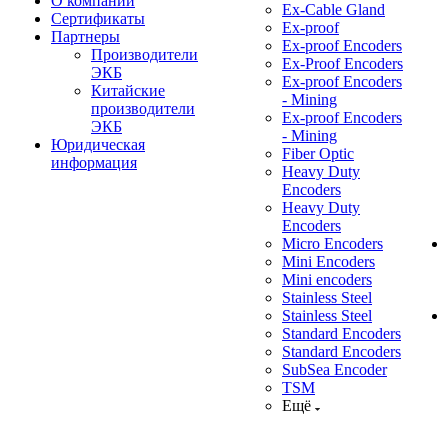
О компании
Ex-Cable Gland
Сертификаты
Ex-proof
Партнеры
Ex-proof Encoders
Производители
Ex-Proof Encoders
ЭКБ
Ex-proof Encoders
Китайские
- Mining
производители
Ex-proof Encoders
ЭКБ
- Mining
Юридическая
Fiber Optic
информация
Heavy Duty
Encoders
Heavy Duty
Encoders
Micro Encoders
Mini Encoders
Mini encoders
Stainless Steel
Stainless Steel
Standard Encoders
Standard Encoders
SubSea Encoder
TSM
Ещё