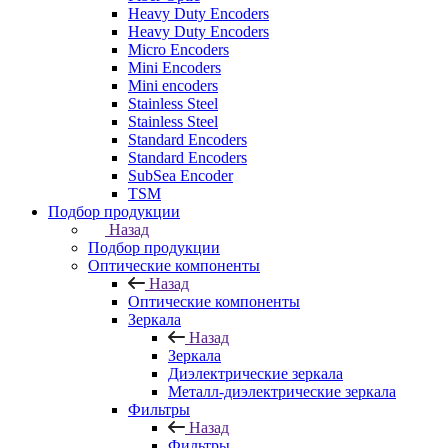
Heavy Duty Encoders
Heavy Duty Encoders
Micro Encoders
Mini Encoders
Mini encoders
Stainless Steel
Stainless Steel
Standard Encoders
Standard Encoders
SubSea Encoder
TSM
Подбор продукции
Назад
Подбор продукции
Оптические компоненты
Назад
Оптические компоненты
Зеркала
Назад
Зеркала
Диэлектрические зеркала
Металл-диэлектрические зеркала
Фильтры
Назад
Фильтры