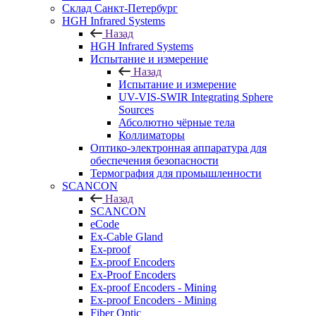
Cклад Санкт-Петербург
HGH Infrared Systems
Назад
HGH Infrared Systems
Испытание и измерение
Назад
Испытание и измерение
UV-VIS-SWIR Integrating Sphere
Sources
Абсолютно чёрные тела
Коллиматоры
Оптико-электронная аппаратура для
обеспечения безопасности
Термография для промышленности
SCANCON
Назад
SCANCON
eCode
Ex-Cable Gland
Ex-proof
Ex-proof Encoders
Ex-Proof Encoders
Ex-proof Encoders - Mining
Ex-proof Encoders - Mining
Fiber Optic