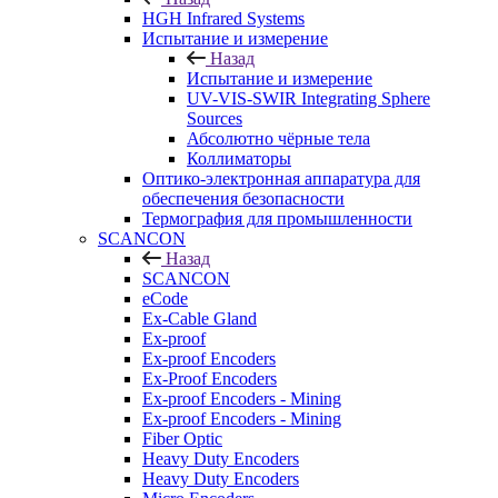
HGH Infrared Systems
Испытание и измерение
Назад
Испытание и измерение
UV-VIS-SWIR Integrating Sphere
Sources
Абсолютно чёрные тела
Коллиматоры
Оптико-электронная аппаратура для
обеспечения безопасности
Термография для промышленности
SCANCON
Назад
SCANCON
eCode
Ex-Cable Gland
Ex-proof
Ex-proof Encoders
Ex-Proof Encoders
Ex-proof Encoders - Mining
Ex-proof Encoders - Mining
Fiber Optic
Heavy Duty Encoders
Heavy Duty Encoders