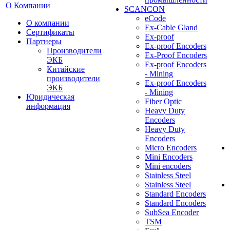
О Компании
SCANCON
eCode
О компании
Ex-Cable Gland
Сертификаты
Ex-proof
Партнеры
Ex-proof Encoders
Производители
Ex-Proof Encoders
ЭКБ
Ex-proof Encoders
Китайские
- Mining
производители
Ex-proof Encoders
ЭКБ
- Mining
Юридическая
Fiber Optic
информация
Heavy Duty
Encoders
Heavy Duty
Encoders
Micro Encoders
Mini Encoders
Mini encoders
Stainless Steel
Stainless Steel
Standard Encoders
Standard Encoders
SubSea Encoder
TSM