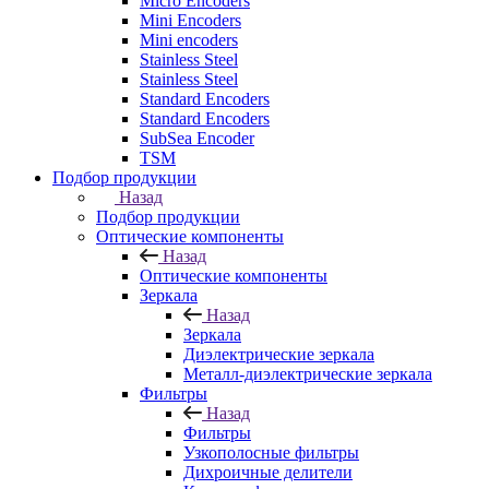
Micro Encoders
Mini Encoders
Mini encoders
Stainless Steel
Stainless Steel
Standard Encoders
Standard Encoders
SubSea Encoder
TSM
Подбор продукции
Назад
Подбор продукции
Оптические компоненты
Назад
Оптические компоненты
Зеркала
Назад
Зеркала
Диэлектрические зеркала
Металл-диэлектрические зеркала
Фильтры
Назад
Фильтры
Узкополосные фильтры
Дихроичные делители