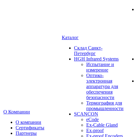
Каталог
Cклад Санкт-
Петербург
HGH Infrared Systems
Испытание и
измерение
Оптико-
электронная
аппаратура для
обеспечения
безопасности
Термография для
промышленности
О Компании
SCANCON
eCode
О компании
Ex-Cable Gland
Сертификаты
Ex-proof
Партнеры
Ex-proof Encoders