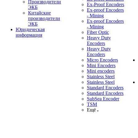
Производители
Ex-Proof Encoders
ЭКБ
Ex-proof Encoders
Китайские
- Mining
производители
Ex-proof Encoders
ЭКБ
- Mining
Юридическая
Fiber Optic
информация
Heavy Duty
Encoders
Heavy Duty
Encoders
Micro Encoders
Mini Encoders
Mini encoders
Stainless Steel
Stainless Steel
Standard Encoders
Standard Encoders
SubSea Encoder
TSM
Ещё