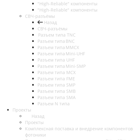
"High-Reliable" компоненты
"High-Reliable" компоненты
СВЧ-разъёмы
Назад
СВЧ-разъёмы
Разъем типа TNC
Разъем типа BNC
Разъем типа MMCX
Разъем типа Mini-UHF
Разъем типа UHF
Разъем типа Mini-SMP
Разъем типа MCX
Разъем типа FME
Разъем типа SMP
Разъем типа SMB
Разъем типа SMA
Разъем N типа
Проекты
Назад
Проекты
Комплексная поставка и внедрение компонентов
фотоники