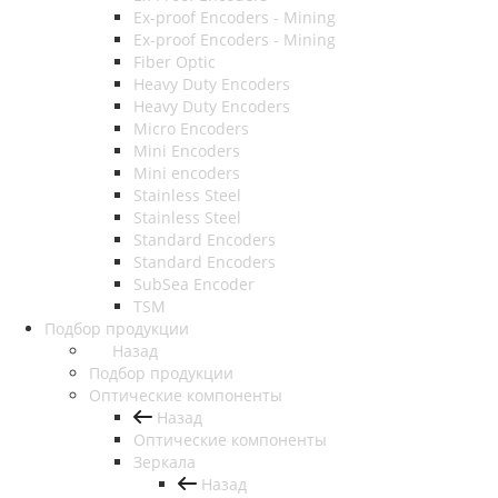
Ex-proof Encoders - Mining
Ex-proof Encoders - Mining
Fiber Optic
Heavy Duty Encoders
Heavy Duty Encoders
Micro Encoders
Mini Encoders
Mini encoders
Stainless Steel
Stainless Steel
Standard Encoders
Standard Encoders
SubSea Encoder
TSM
Подбор продукции
Назад
Подбор продукции
Оптические компоненты
Назад
Оптические компоненты
Зеркала
Назад