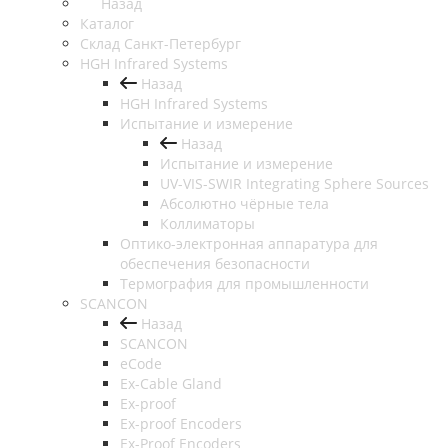
Назад
Каталог
Cклад Санкт-Петербург
HGH Infrared Systems
Назад
HGH Infrared Systems
Испытание и измерение
Назад
Испытание и измерение
UV-VIS-SWIR Integrating Sphere Sources
Абсолютно чёрные тела
Коллиматоры
Оптико-электронная аппаратура для
обеспечения безопасности
Термография для промышленности
SCANCON
Назад
SCANCON
eCode
Ex-Cable Gland
Ex-proof
Ex-proof Encoders
Ex-Proof Encoders