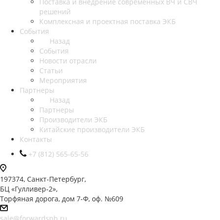
Поставка и внедрение современных ВЧ и СВЧ
решений
Комплексная и проектная поставка ЭКБ
События
Назад
События
Новости отрасли
Статьи
Мероприятия
Партнеры
Назад
Партнеры
Производители ЭКБ
Китайские производители ЭКБ
Контакты
+7 (812) 565-65-56
197374, Санкт-Петербург,
БЦ «Гулливер-2»,
Торфяная дорога, дом 7-Ф, оф. №609
sale@forwardspb.ru