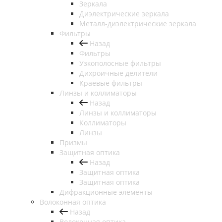
Зеркала
Диэлектрические зеркала
Металл-диэлектрические зеркала
Фильтры
Назад
Фильтры
Узкополосные фильтры
Дихроичные делители
Краевые фильтры
Линзы и коллиматоры
Назад
Линзы и коллиматоры
Коллиматоры
Линзы
Призмы
Защитная оптика
Назад
Защитная оптика
Защитная оптика
Дифракционные элементы
Волоконная оптика
Назад
Волоконная оптика