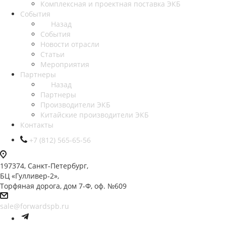
Комплексная и проектная поставка ЭКБ
События
Назад
События
Новости отрасли
Статьи
Мероприятия
Партнеры
Назад
Партнеры
Производители ЭКБ
Китайские производители ЭКБ
Контакты
+7 (812) 565-65-56
197374, Санкт-Петербург,
БЦ «Гулливер-2»,
Торфяная дорога, дом 7-Ф, оф. №609
sale@forwardspb.ru