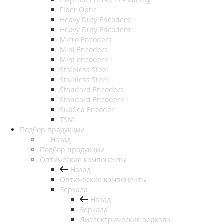
Fiber Optic
Heavy Duty Encoders
Heavy Duty Encoders
Micro Encoders
Mini Encoders
Mini encoders
Stainless Steel
Stainless Steel
Standard Encoders
Standard Encoders
SubSea Encoder
TSM
Подбор продукции
Назад
Подбор продукции
Оптические компоненты
Назад
Оптические компоненты
Зеркала
Назад
Зеркала
Диэлектрические зеркала