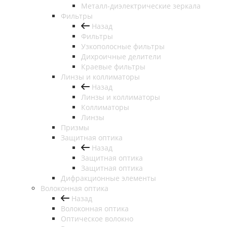
Металл-диэлектрические зеркала
Фильтры
Назад
Фильтры
Узкополосные фильтры
Дихроичные делители
Краевые фильтры
Линзы и коллиматоры
Назад
Линзы и коллиматоры
Коллиматоры
Линзы
Призмы
Защитная оптика
Назад
Защитная оптика
Защитная оптика
Дифракционные элементы
Волоконная оптика
Назад
Волоконная оптика
Оптическое волокно