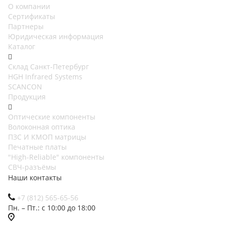
О компании
Сертификаты
Партнеры
Юридическая информация
Каталог
Cклад Санкт-Петербург
HGH Infrared Systems
SCANCON
Продукция
Оптические компоненты
Волоконная оптика
ПЗС И КМОП матрицы
Печатные платы
"High-Reliable" компоненты
СВЧ-разъёмы
Наши контакты
+7 (812) 565-65-56
Пн. – Пт.: с 10:00 до 18:00