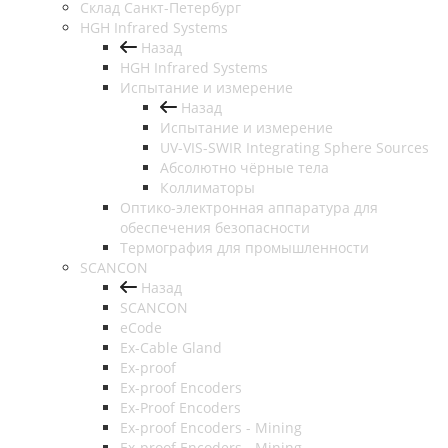
Cклад Санкт-Петербург
HGH Infrared Systems
Назад
HGH Infrared Systems
Испытание и измерение
Назад
Испытание и измерение
UV-VIS-SWIR Integrating Sphere Sources
Абсолютно чёрные тела
Коллиматоры
Оптико-электронная аппаратура для
обеспечения безопасности
Термография для промышленности
SCANCON
Назад
SCANCON
eCode
Ex-Cable Gland
Ex-proof
Ex-proof Encoders
Ex-Proof Encoders
Ex-proof Encoders - Mining
Ex-proof Encoders - Mining