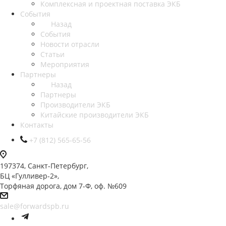
Комплексная и проектная поставка ЭКБ
События
Назад
События
Новости отрасли
Статьи
Мероприятия
Партнеры
Назад
Партнеры
Производители ЭКБ
Китайские производители ЭКБ
Контакты
+7 (812) 565-65-56
197374, Санкт-Петербург,
БЦ «Гулливер-2»,
Торфяная дорога, дом 7-Ф, оф. №609
sale@forwardspb.ru