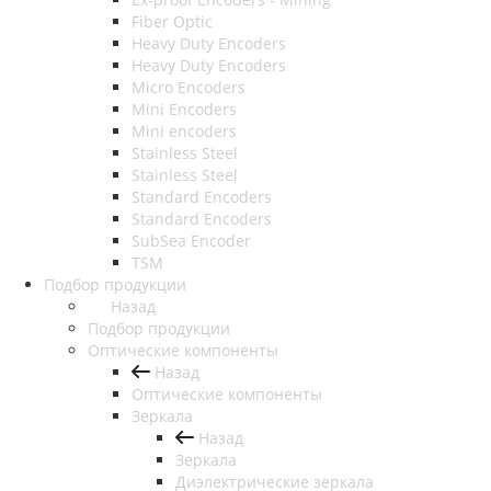
Fiber Optic
Heavy Duty Encoders
Heavy Duty Encoders
Micro Encoders
Mini Encoders
Mini encoders
Stainless Steel
Stainless Steel
Standard Encoders
Standard Encoders
SubSea Encoder
TSM
Подбор продукции
Назад
Подбор продукции
Оптические компоненты
Назад
Оптические компоненты
Зеркала
Назад
Зеркала
Диэлектрические зеркала