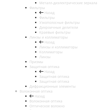
Металл-диэлектрические зеркала
Фильтры
Назад
Фильтры
Узкополосные фильтры
Дихроичные делители
Краевые фильтры
Линзы и коллиматоры
Назад
Линзы и коллиматоры
Коллиматоры
Линзы
Призмы
Защитная оптика
Назад
Защитная оптика
Защитная оптика
Дифракционные элементы
Волоконная оптика
Назад
Волоконная оптика
Оптическое волокно