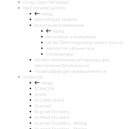
Cклад Санкт-Петербург
HGH Infrared Systems
Назад
HGH Infrared Systems
Испытание и измерение
Назад
Испытание и измерение
UV-VIS-SWIR Integrating Sphere Sources
Абсолютно чёрные тела
Коллиматоры
Оптико-электронная аппаратура для
обеспечения безопасности
Термография для промышленности
SCANCON
Назад
SCANCON
eCode
Ex-Cable Gland
Ex-proof
Ex-proof Encoders
Ex-Proof Encoders
Ex-proof Encoders - Mining
Ex-proof Encoders - Mining