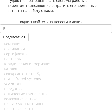
- удобство - разрабатывать системы работы с
клиентом, позволяющие сократить его временные
затраты на работу с нами.
Подписывайтесь на новости и акции:
Компания
О компании
Сертификаты
Партнеры
Юридическая информация
Каталог
Cклад Санкт-Петербург
HGH Infrared Systems
SCANCON
Продукция
Оптические компоненты
Волоконная оптика
ПЗС И КМОП матрицы
Печатные платы