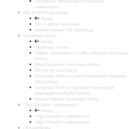
Пассивные волоконно-оптические
компоненты
ПЗС И КМОП матрицы
Назад
ПЗС И КМОП матрицы
Миниатюрные ПЗС Матрицы
Печатные платы
Назад
Печатные платы
Гибкие, Полугибкие и Гибко-жёсткие печатные
платы
Двухсторонние печатные платы
СВЧ печатные платы
Печатные платы на металлической подложке
(IMS платы)
Печатные платы с высокой плотностью
межсоединений (HDI платы)
Многослойные печатные платы
"High-Reliable" компоненты
Назад
"High-Reliable" компоненты
"High-Reliable" компоненты
СВЧ-разъёмы