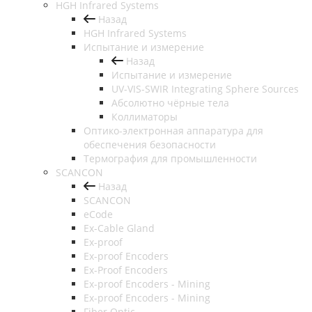
HGH Infrared Systems
Назад
HGH Infrared Systems
Испытание и измерение
Назад
Испытание и измерение
UV-VIS-SWIR Integrating Sphere Sources
Абсолютно чёрные тела
Коллиматоры
Оптико-электронная аппаратура для
обеспечения безопасности
Термография для промышленности
SCANCON
Назад
SCANCON
eCode
Ex-Cable Gland
Ex-proof
Ex-proof Encoders
Ex-Proof Encoders
Ex-proof Encoders - Mining
Ex-proof Encoders - Mining
Fiber Optic