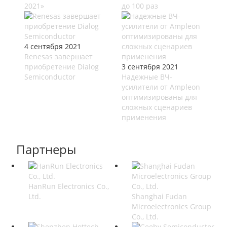
2021»
до 100 раз
4 сентября 2021
Renesas завершает
приобретение Dialog
3 сентября 2021
Semiconductor
Надежные ВЧ-
усилители от Ampleon
оптимизированы для
сложных сценариев
применения
Партнеры
HanRun Electronics Co.,
Ltd.
Shanghai Fudan
Microelectronics Group
Co., Ltd.