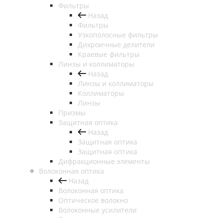
Фильтры
Назад
Фильтры
Узкополосные фильтры
Дихроичные делители
Краевые фильтры
Линзы и коллиматоры
Назад
Линзы и коллиматоры
Коллиматоры
Линзы
Призмы
Защитная оптика
Назад
Защитная оптика
Защитная оптика
Дифракционные элементы
Волоконная оптика
Назад
Волоконная оптика
Оптическое волокно
Волоконные усилители