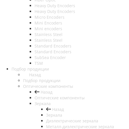
Heavy Duty Encoders
Heavy Duty Encoders
Micro Encoders
Mini Encoders
Mini encoders
Stainless Steel
Stainless Steel
Standard Encoders
Standard Encoders
SubSea Encoder
TSM
Подбор продукции
Назад
Подбор продукции
Оптические компоненты
Назад
Оптические компоненты
Зеркала
Назад
Зеркала
Диэлектрические зеркала
Металл-диэлектрические зеркала