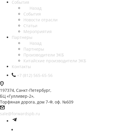
События
Назад
События
Новости отрасли
Статьи
Мероприятия
Партнеры
Назад
Партнеры
Производители ЭКБ
Китайские производители ЭКБ
Контакты
+7 (812) 565-65-56
197374, Санкт-Петербург,
БЦ «Гулливер-2»,
Торфяная дорога, дом 7-Ф, оф. №609
sale@forwardspb.ru