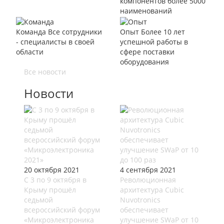
компонентов более 5000
наименований
Команда
Все сотрудники
Опыт
Более 10 лет
- специалисты в своей
успешной работы в
области
сфере поставки
оборудования
Все новости
Новости
20 октября 2021
4 сентября 2021
С 3 по 9 октября в
Революционная
Крыму прошёл
архитектура Cubic
седьмой
Nuvotronics
всероссийский форум
обеспечивает
«Микроэлектроника
улучшение SWaP от 10