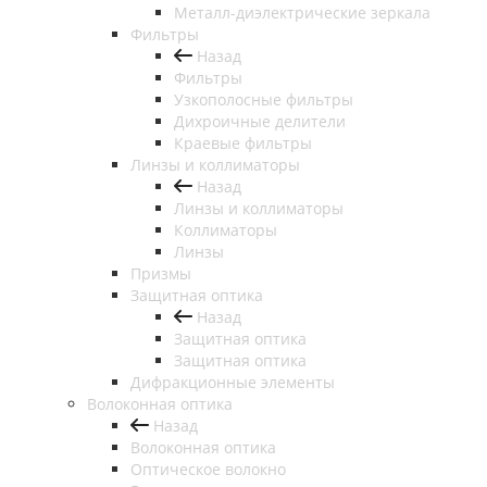
Металл-диэлектрические зеркала
Фильтры
Назад
Фильтры
Узкополосные фильтры
Дихроичные делители
Краевые фильтры
Линзы и коллиматоры
Назад
Линзы и коллиматоры
Коллиматоры
Линзы
Призмы
Защитная оптика
Назад
Защитная оптика
Защитная оптика
Дифракционные элементы
Волоконная оптика
Назад
Волоконная оптика
Оптическое волокно