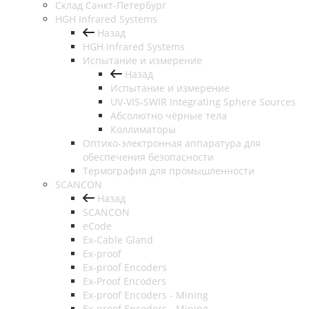
Cклад Санкт-Петербург
HGH Infrared Systems
Назад
HGH Infrared Systems
Испытание и измерение
Назад
Испытание и измерение
UV-VIS-SWIR Integrating Sphere Sources
Абсолютно чёрные тела
Коллиматоры
Оптико-электронная аппаратура для
обеспечения безопасности
Термография для промышленности
SCANCON
Назад
SCANCON
eCode
Ex-Cable Gland
Ex-proof
Ex-proof Encoders
Ex-Proof Encoders
Ex-proof Encoders - Mining
Ex-proof Encoders - Mining