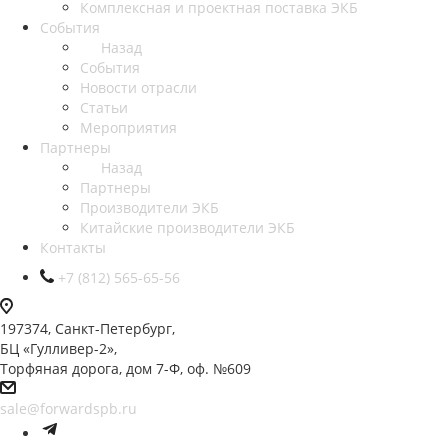
Комплексная и проектная поставка ЭКБ
События
Назад
События
Новости отрасли
Статьи
Мероприятия
Партнеры
Назад
Партнеры
Производители ЭКБ
Китайские производители ЭКБ
Контакты
+7 (812) 565-65-56
197374, Санкт-Петербург,
БЦ «Гулливер-2»,
Торфяная дорога, дом 7-Ф, оф. №609
sale@forwardspb.ru