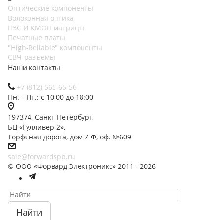
Оптические компоненты
Волоконная оптика
ПЗС И КМОП матрицы
Печатные платы
"High-Reliable" компоненты
СВЧ-разъёмы
Наши контакты
+7 (812) 565-65-56
Пн. – Пт.: с 10:00 до 18:00
197374, Санкт-Петербург,
БЦ «Гулливер-2»,
Торфяная дорога, дом 7-Ф, оф. №609
sale@forwardspb.ru
© ООО «Форвард Электроникс» 2011 - 2026
Найти