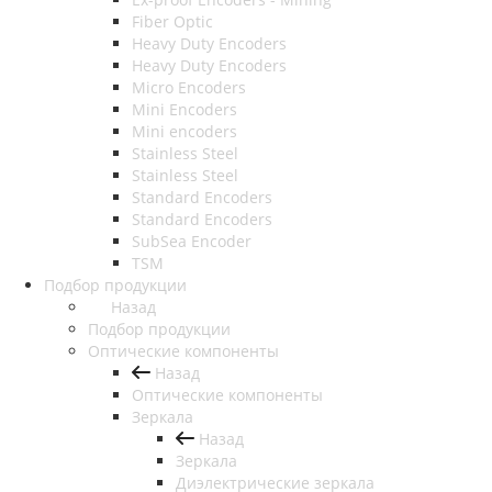
Fiber Optic
Heavy Duty Encoders
Heavy Duty Encoders
Micro Encoders
Mini Encoders
Mini encoders
Stainless Steel
Stainless Steel
Standard Encoders
Standard Encoders
SubSea Encoder
TSM
Подбор продукции
Назад
Подбор продукции
Оптические компоненты
Назад
Оптические компоненты
Зеркала
Назад
Зеркала
Диэлектрические зеркала