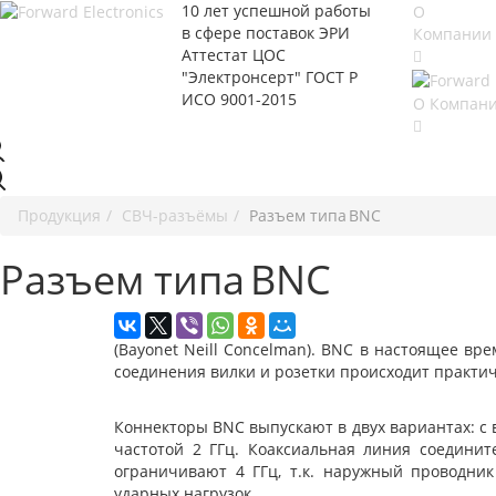
10 лет успешной работы
О
в сфере
поставок ЭРИ
Компании
Аттестат ЦОС
"Электронсерт" ГОСТ Р
ИСО 9001-2015
О Компан
Продукция
СВЧ-разъёмы
Разъем типа BNC
Разъем типа BNC
(Bayonet Neill Concelman). BNC в настоящее в
соединения вилки и розетки происходит практич
Коннекторы BNC выпускают в двух вариантах: с
частотой 2 ГГц. Коаксиальная линия соедини
ограничивают 4 ГГц, т.к. наружный проводни
ударных нагрузок.