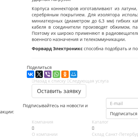
Корпуса коннекторов изготавливают из латун
серебряным покрытием. Для изолятора исполь
миниатюрных (диаметром до 6,3 мм) гибких ка
кабеля в соединители производят обжимом, п
Поэтому их широко применяют в радиовещатель
военного назначения и телекоммуникации.
Форвард Электроникс
способна подобрать и п
Поделиться
Назад к списку
Следующая услуга
Оставить заявку
Подписывайтесь на новости и
акции:
Компания
Каталог
О компании
Cклад Санкт-Петербу