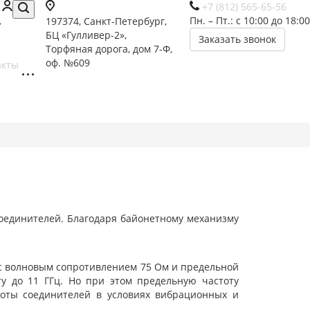
+7 (812) 565-65-56
Пн. – Пт.: с 10:00 до 18:00
197374, Санкт-Петербург,
БЦ «Гулливер-2»,
Заказать звонок
Торфяная дорога, дом 7-Ф,
оф. №609
акты
соединителей. Благодаря байонетному механизму
 с волновым сопротивлением 75 Ом и предельной
у до 11 ГГц. Но при этом предельную частоту
боты соединителей в условиях вибрационных и