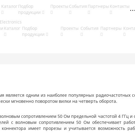
Каталог
Подбор
Проекты
События
Партнеры
Контакты
продукции
ии
Каталог
Подбор
Проекты
События
Партнеры
Конт
продукции
ремя является одним из наиболее популярных радиочастотных 
ески мгновенно поворотом вилки на четверть оборота.
 волновым сопротивлением 50 Ом предельной частотой 4 ГГц и
телей с волновым сопротивлением 50 Ом обеспечивает работ
к коннектора имеет прорезы и учитывается возможность ра