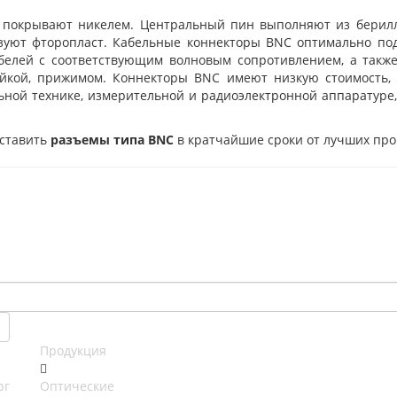
и, покрывают никелем. Центральный пин выполняют из берил
зуют фторопласт. Кабельные коннекторы BNC оптимально под
белей с соответствующим волновым сопротивлением, а такж
айкой, прижимом. Коннекторы BNC имеют низкую стоимость,
ной технике, измерительной и радиоэлектронной аппаратуре, 
оставить
разъемы
типа BNC
в кратчайшие сроки от лучших про
Продукция
рг
Оптические