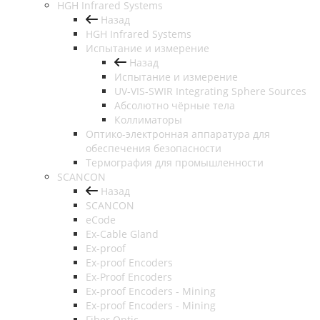
HGH Infrared Systems
Назад
HGH Infrared Systems
Испытание и измерение
Назад
Испытание и измерение
UV-VIS-SWIR Integrating Sphere Sources
Абсолютно чёрные тела
Коллиматоры
Оптико-электронная аппаратура для
обеспечения безопасности
Термография для промышленности
SCANCON
Назад
SCANCON
eCode
Ex-Cable Gland
Ex-proof
Ex-proof Encoders
Ex-Proof Encoders
Ex-proof Encoders - Mining
Ex-proof Encoders - Mining
Fiber Optic