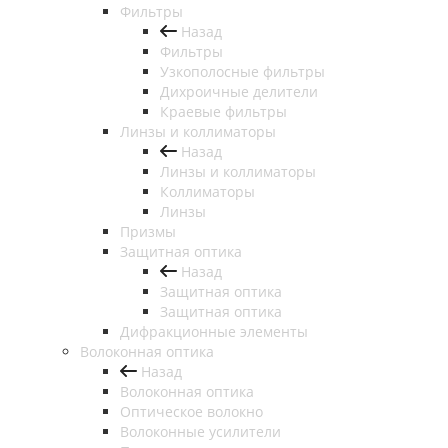
Фильтры
Назад
Фильтры
Узкополосные фильтры
Дихроичные делители
Краевые фильтры
Линзы и коллиматоры
Назад
Линзы и коллиматоры
Коллиматоры
Линзы
Призмы
Защитная оптика
Назад
Защитная оптика
Защитная оптика
Дифракционные элементы
Волоконная оптика
Назад
Волоконная оптика
Оптическое волокно
Волоконные усилители