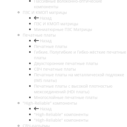
Пассивные волоконно-оптические
компоненты
ПЗС И КМОП матрицы
Назад
ПЗС И КМОП матрицы
Миниатюрные ПЗС Матрицы
Печатные платы
Назад
Печатные платы
Гибкие, Полугибкие и Гибко-жёсткие печатные
платы
Двухсторонние печатные платы
СВЧ печатные платы
Печатные платы на металлической подложке
(IMS платы)
Печатные платы с высокой плотностью
межсоединений (HDI платы)
Многослойные печатные платы
"High-Reliable" компоненты
Назад
"High-Reliable" компоненты
"High-Reliable" компоненты
СВЧ-разъёмы