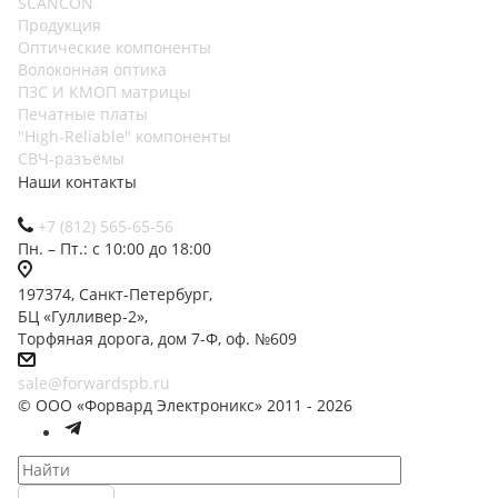
SCANCON
Продукция
Оптические компоненты
Волоконная оптика
ПЗС И КМОП матрицы
Печатные платы
"High-Reliable" компоненты
СВЧ-разъёмы
Наши контакты
+7 (812) 565-65-56
Пн. – Пт.: с 10:00 до 18:00
197374, Санкт-Петербург,
БЦ «Гулливер-2»,
Торфяная дорога, дом 7-Ф, оф. №609
sale@forwardspb.ru
© ООО «Форвард Электроникс» 2011 - 2026