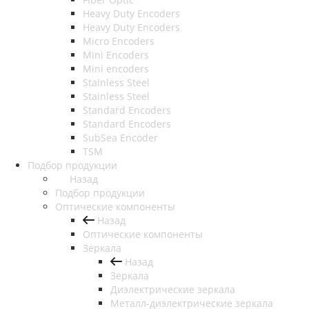
Heavy Duty Encoders
Heavy Duty Encoders
Micro Encoders
Mini Encoders
Mini encoders
Stainless Steel
Stainless Steel
Standard Encoders
Standard Encoders
SubSea Encoder
TSM
Подбор продукции
Назад
Подбор продукции
Оптические компоненты
Назад
Оптические компоненты
Зеркала
Назад
Зеркала
Диэлектрические зеркала
Металл-диэлектрические зеркала