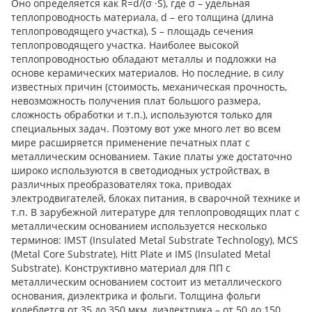
Оно определяется как R=d/(σ ·S), где σ – удельная
теплопроводность материала, d – его толщина (длина
теплопроводящего участка), S – площадь сечения
теплопроводящего участка. Наиболее высокой
теплопроводностью обладают металлы и подложки на
основе керамических материалов. Но последние, в силу
известных причин (стоимость, механическая прочность,
невозможность получения плат большого размера,
сложность обработки и т.п.), используются только для
специальных задач. Поэтому вот уже много лет во всем
мире расширяется применение печатных плат с
металлическим основанием. Такие платы уже достаточно
широко используются в светодиодных устройствах, в
различных преобразователях тока, приводах
электродвигателей, блоках питания, в сварочной технике и
т.п. В зарубежной литературе для теплопроводящих плат с
металлическим основанием используется несколько
терминов: IMST (Insulated Metal Substrate Technology), MCS
(Metal Core Substrate), Hitt Plate и IMS (Insulated Metal
Substrate). Конструктивно материал для ПП с
металлическим основанием состоит из металлического
основания, диэлектрика и фольги. Толщина фольги
колеблется от 35 до 350 мкм, диэлектрика – от 50 до 150