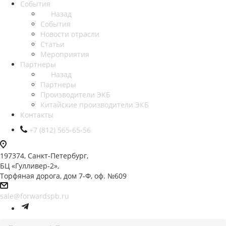
События
Назад
События
Новости отрасли
Статьи
Мероприятия
Партнеры
Назад
Партнеры
Производители ЭКБ
Китайские производители ЭКБ
Контакты
+7 (812) 565-65-56
197374, Санкт-Петербург,
БЦ «Гулливер-2»,
Торфяная дорога, дом 7-Ф, оф. №609
sale@forwardspb.ru