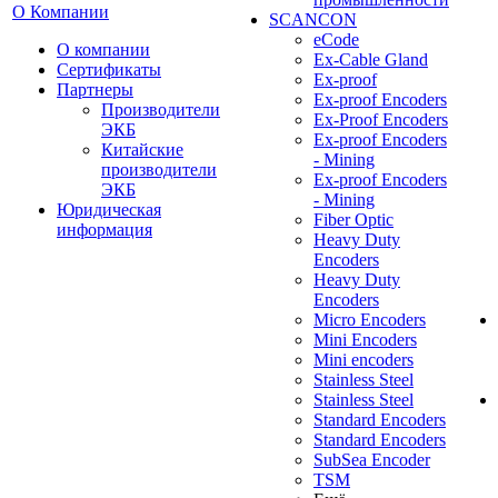
О Компании
SCANCON
eCode
О компании
Ex-Cable Gland
Сертификаты
Ex-proof
Партнеры
Ex-proof Encoders
Производители
Ex-Proof Encoders
ЭКБ
Ex-proof Encoders
Китайские
- Mining
производители
Ex-proof Encoders
ЭКБ
- Mining
Юридическая
Fiber Optic
информация
Heavy Duty
Encoders
Heavy Duty
Encoders
Micro Encoders
Mini Encoders
Mini encoders
Stainless Steel
Stainless Steel
Standard Encoders
Standard Encoders
SubSea Encoder
TSM