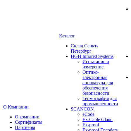
Каталог
Cклад Санкт-
Петербург
HGH Infrared Systems
Испытание и
измерение
Оптико-
электронная
аппаратура для
обеспечения
безопасности
Термография для
промышленности
О Компании
SCANCON
eCode
О компании
Ex-Cable Gland
Сертификаты
Ex-proof
Партнеры
Ex-proof Encoders