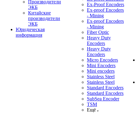
Производители
Ex-Proof Encoders
ЭКБ
Ex-proof Encoders
Китайские
- Mining
производители
Ex-proof Encoders
ЭКБ
- Mining
Юридическая
Fiber Optic
информация
Heavy Duty
Encoders
Heavy Duty
Encoders
Micro Encoders
Mini Encoders
Mini encoders
Stainless Steel
Stainless Steel
Standard Encoders
Standard Encoders
SubSea Encoder
TSM
Ещё