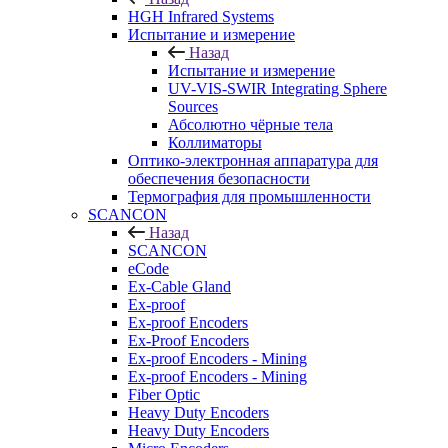
HGH Infrared Systems
Испытание и измерение
Назад
Испытание и измерение
UV-VIS-SWIR Integrating Sphere
Sources
Абсолютно чёрные тела
Коллиматоры
Оптико-электронная аппаратура для
обеспечения безопасности
Термография для промышленности
SCANCON
Назад
SCANCON
eCode
Ex-Cable Gland
Ex-proof
Ex-proof Encoders
Ex-Proof Encoders
Ex-proof Encoders - Mining
Ex-proof Encoders - Mining
Fiber Optic
Heavy Duty Encoders
Heavy Duty Encoders