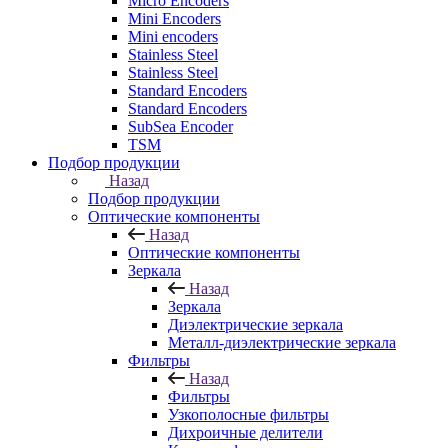
Micro Encoders
Mini Encoders
Mini encoders
Stainless Steel
Stainless Steel
Standard Encoders
Standard Encoders
SubSea Encoder
TSM
Подбор продукции
Назад
Подбор продукции
Оптические компоненты
Назад
Оптические компоненты
Зеркала
Назад
Зеркала
Диэлектрические зеркала
Металл-диэлектрические зеркала
Фильтры
Назад
Фильтры
Узкополосные фильтры
Дихроичные делители