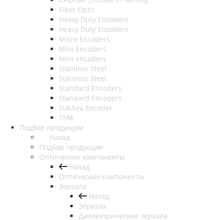
Fiber Optic
Heavy Duty Encoders
Heavy Duty Encoders
Micro Encoders
Mini Encoders
Mini encoders
Stainless Steel
Stainless Steel
Standard Encoders
Standard Encoders
SubSea Encoder
TSM
Подбор продукции
Назад
Подбор продукции
Оптические компоненты
Назад
Оптические компоненты
Зеркала
Назад
Зеркала
Диэлектрические зеркала