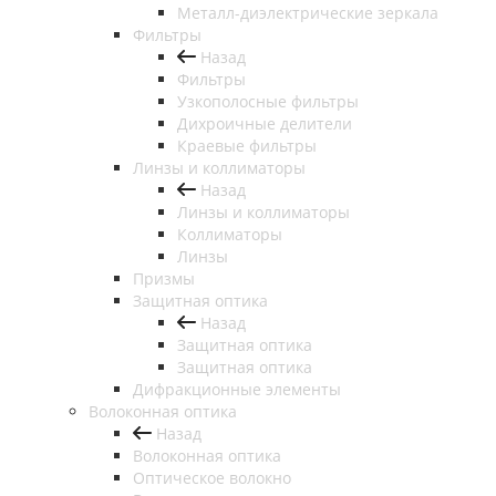
Металл-диэлектрические зеркала
Фильтры
Назад
Фильтры
Узкополосные фильтры
Дихроичные делители
Краевые фильтры
Линзы и коллиматоры
Назад
Линзы и коллиматоры
Коллиматоры
Линзы
Призмы
Защитная оптика
Назад
Защитная оптика
Защитная оптика
Дифракционные элементы
Волоконная оптика
Назад
Волоконная оптика
Оптическое волокно