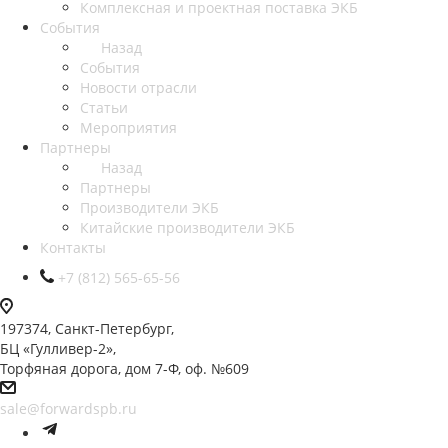
Комплексная и проектная поставка ЭКБ
События
Назад
События
Новости отрасли
Статьи
Мероприятия
Партнеры
Назад
Партнеры
Производители ЭКБ
Китайские производители ЭКБ
Контакты
+7 (812) 565-65-56
197374, Санкт-Петербург,
БЦ «Гулливер-2»,
Торфяная дорога, дом 7-Ф, оф. №609
sale@forwardspb.ru