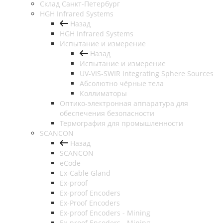
Cклад Санкт-Петербург
HGH Infrared Systems
Назад
HGH Infrared Systems
Испытание и измерение
Назад
Испытание и измерение
UV-VIS-SWIR Integrating Sphere Sources
Абсолютно чёрные тела
Коллиматоры
Оптико-электронная аппаратура для
обеспечения безопасности
Термография для промышленности
SCANCON
Назад
SCANCON
eCode
Ex-Cable Gland
Ex-proof
Ex-proof Encoders
Ex-Proof Encoders
Ex-proof Encoders - Mining
Ex-proof Encoders - Mining