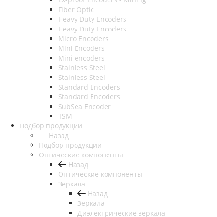
Fiber Optic
Heavy Duty Encoders
Heavy Duty Encoders
Micro Encoders
Mini Encoders
Mini encoders
Stainless Steel
Stainless Steel
Standard Encoders
Standard Encoders
SubSea Encoder
TSM
Подбор продукции
Назад
Подбор продукции
Оптические компоненты
Назад
Оптические компоненты
Зеркала
Назад
Зеркала
Диэлектрические зеркала