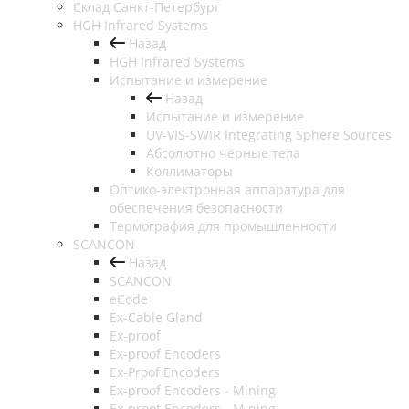
Cклад Санкт-Петербург
HGH Infrared Systems
Назад
HGH Infrared Systems
Испытание и измерение
Назад
Испытание и измерение
UV-VIS-SWIR Integrating Sphere Sources
Абсолютно чёрные тела
Коллиматоры
Оптико-электронная аппаратура для
обеспечения безопасности
Термография для промышленности
SCANCON
Назад
SCANCON
eCode
Ex-Cable Gland
Ex-proof
Ex-proof Encoders
Ex-Proof Encoders
Ex-proof Encoders - Mining
Ex-proof Encoders - Mining