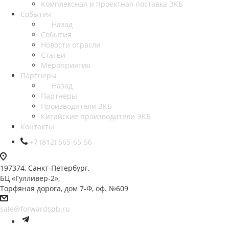
Комплексная и проектная поставка ЭКБ
События
Назад
События
Новости отрасли
Статьи
Мероприятия
Партнеры
Назад
Партнеры
Производители ЭКБ
Китайские производители ЭКБ
Контакты
+7 (812) 565-65-56
197374, Санкт-Петербург,
БЦ «Гулливер-2»,
Торфяная дорога, дом 7-Ф, оф. №609
sale@forwardspb.ru