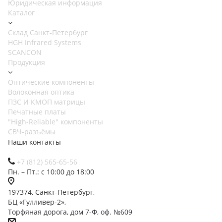
Юридическая информация
Каталог
Cклад Санкт-Петербург
HGH Infrared Systems
SCANCON
Продукция
Оптические компоненты
Волоконная оптика
ПЗС И КМОП матрицы
Печатные платы
"High-Reliable" компоненты
СВЧ-разъёмы
Наши контакты
+7 (812) 565-65-56
Пн. – Пт.: с 10:00 до 18:00
197374, Санкт-Петербург,
БЦ «Гулливер-2»,
Торфяная дорога, дом 7-Ф, оф. №609