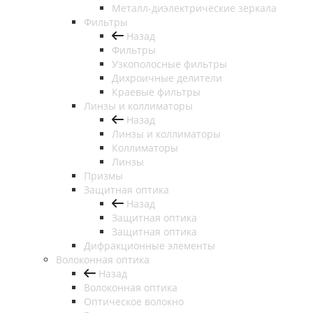
Металл-диэлектрические зеркала
Фильтры
Назад
Фильтры
Узкополосные фильтры
Дихроичные делители
Краевые фильтры
Линзы и коллиматоры
Назад
Линзы и коллиматоры
Коллиматоры
Линзы
Призмы
Защитная оптика
Назад
Защитная оптика
Защитная оптика
Дифракционные элементы
Волоконная оптика
Назад
Волоконная оптика
Оптическое волокно