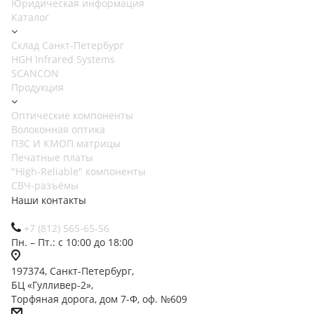
Юридическая информация
Каталог
Cклад Санкт-Петербург
HGH Infrared Systems
SCANCON
Продукция
Оптические компоненты
Волоконная оптика
ПЗС И КМОП матрицы
Печатные платы
"High-Reliable" компоненты
СВЧ-разъёмы
Наши контакты
+7 (812) 565-65-56
Пн. – Пт.: с 10:00 до 18:00
197374, Санкт-Петербург,
БЦ «Гулливер-2»,
Торфяная дорога, дом 7-Ф, оф. №609