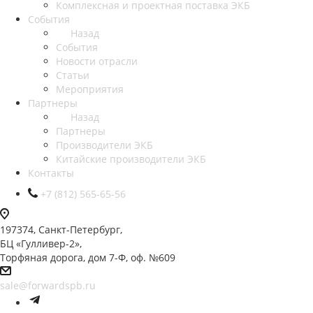
Комплексная и проектная поставка ЭКБ
События
Назад
События
Новости отрасли
Статьи
Мероприятия
Партнеры
Назад
Партнеры
Производители ЭКБ
Китайские производители ЭКБ
Контакты
+7 (812) 565-65-56
197374, Санкт-Петербург,
БЦ «Гулливер-2»,
Торфяная дорога, дом 7-Ф, оф. №609
sale@forwardspb.ru