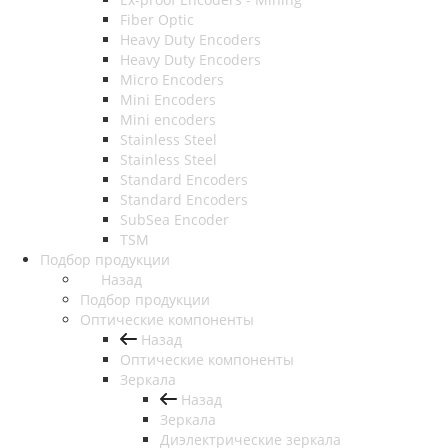
Fiber Optic
Heavy Duty Encoders
Heavy Duty Encoders
Micro Encoders
Mini Encoders
Mini encoders
Stainless Steel
Stainless Steel
Standard Encoders
Standard Encoders
SubSea Encoder
TSM
Подбор продукции
Назад
Подбор продукции
Оптические компоненты
Назад
Оптические компоненты
Зеркала
Назад
Зеркала
Диэлектрические зеркала