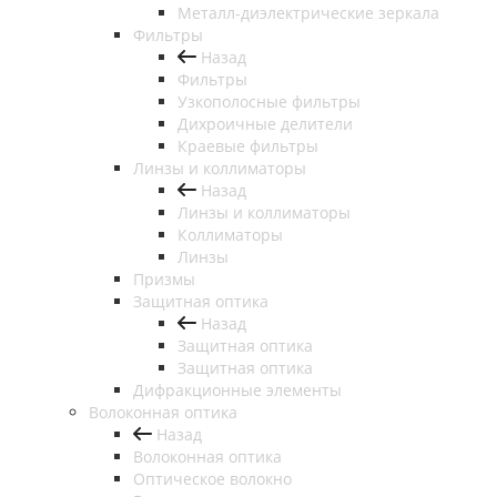
Металл-диэлектрические зеркала
Фильтры
Назад
Фильтры
Узкополосные фильтры
Дихроичные делители
Краевые фильтры
Линзы и коллиматоры
Назад
Линзы и коллиматоры
Коллиматоры
Линзы
Призмы
Защитная оптика
Назад
Защитная оптика
Защитная оптика
Дифракционные элементы
Волоконная оптика
Назад
Волоконная оптика
Оптическое волокно