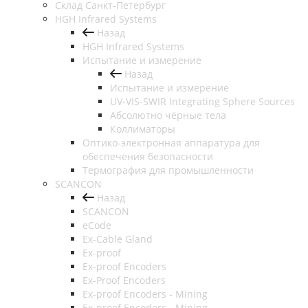
Cклад Санкт-Петербург
HGH Infrared Systems
Назад
HGH Infrared Systems
Испытание и измерение
Назад
Испытание и измерение
UV-VIS-SWIR Integrating Sphere Sources
Абсолютно чёрные тела
Коллиматоры
Оптико-электронная аппаратура для
обеспечения безопасности
Термография для промышленности
SCANCON
Назад
SCANCON
eCode
Ex-Cable Gland
Ex-proof
Ex-proof Encoders
Ex-Proof Encoders
Ex-proof Encoders - Mining
Ex-proof Encoders - Mining