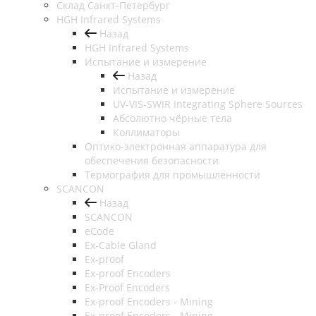
Cклад Санкт-Петербург
HGH Infrared Systems
Назад
HGH Infrared Systems
Испытание и измерение
Назад
Испытание и измерение
UV-VIS-SWIR Integrating Sphere Sources
Абсолютно чёрные тела
Коллиматоры
Оптико-электронная аппаратура для
обеспечения безопасности
Термография для промышленности
SCANCON
Назад
SCANCON
eCode
Ex-Cable Gland
Ex-proof
Ex-proof Encoders
Ex-Proof Encoders
Ex-proof Encoders - Mining
Ex-proof Encoders - Mining