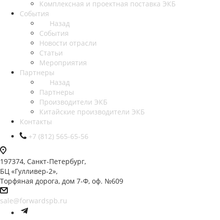
Комплексная и проектная поставка ЭКБ
События
Назад
События
Новости отрасли
Статьи
Мероприятия
Партнеры
Назад
Партнеры
Производители ЭКБ
Китайские производители ЭКБ
Контакты
+7 (812) 565-65-56
197374, Санкт-Петербург,
БЦ «Гулливер-2»,
Торфяная дорога, дом 7-Ф, оф. №609
sale@forwardspb.ru