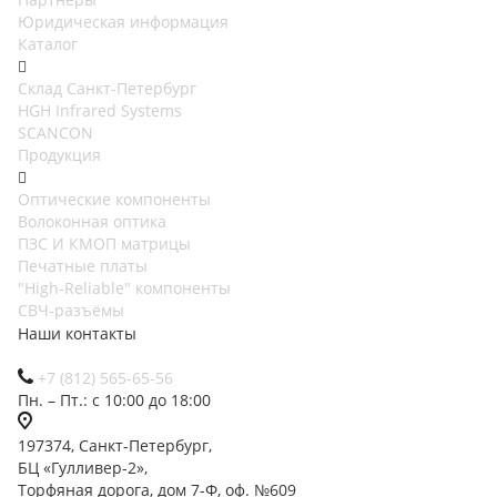
Юридическая информация
Каталог
Cклад Санкт-Петербург
HGH Infrared Systems
SCANCON
Продукция
Оптические компоненты
Волоконная оптика
ПЗС И КМОП матрицы
Печатные платы
"High-Reliable" компоненты
СВЧ-разъёмы
Наши контакты
+7 (812) 565-65-56
Пн. – Пт.: с 10:00 до 18:00
197374, Санкт-Петербург,
БЦ «Гулливер-2»,
Торфяная дорога, дом 7-Ф, оф. №609