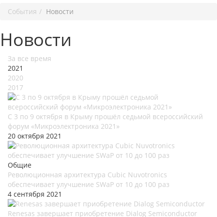
События
Новости
Новости
За все время
2021
2020
2017
С 3 по 9 октября в Крыму прошёл седьмой всероссийский
форум «Микроэлектроника 2021»
20 октября 2021
Общие
Революционная архитектура Cubic Nuvotronics
обеспечивает улучшение SWaP от 10 до 100 раз
4 сентября 2021
Renesas завершает приобретение Dialog Semiconductor