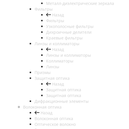
Металл-диэлектрические зеркала
Фильтры
Назад
Фильтры
Узкополосные фильтры
Дихроичные делители
Краевые фильтры
Линзы и коллиматоры
Назад
Линзы и коллиматоры
Коллиматоры
Линзы
Призмы
Защитная оптика
Назад
Защитная оптика
Защитная оптика
Дифракционные элементы
Волоконная оптика
Назад
Волоконная оптика
Оптическое волокно