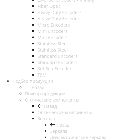
Fiber Optic
Heavy Duty Encoders
Heavy Duty Encoders
Micro Encoders
Mini Encoders
Mini encoders
Stainless Steel
Stainless Steel
Standard Encoders
Standard Encoders
SubSea Encoder
TSM
Подбор продукции
Назад
Подбор продукции
Оптические компоненты
Назад
Оптические компоненты
Зеркала
Назад
Зеркала
Диэлектрические зеркала