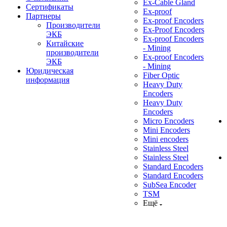
Ex-Cable Gland
Сертификаты
Ex-proof
Партнеры
Ex-proof Encoders
Производители
Ex-Proof Encoders
ЭКБ
Ex-proof Encoders
Китайские
- Mining
производители
Ex-proof Encoders
ЭКБ
- Mining
Юридическая
Fiber Optic
информация
Heavy Duty
Encoders
Heavy Duty
Encoders
Micro Encoders
Mini Encoders
Mini encoders
Stainless Steel
Stainless Steel
Standard Encoders
Standard Encoders
SubSea Encoder
TSM
Ещё