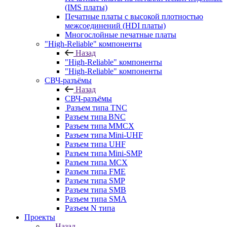
(IMS платы)
Печатные платы с высокой плотностью
межсоединений (HDI платы)
Многослойные печатные платы
"High-Reliable" компоненты
Назад
"High-Reliable" компоненты
"High-Reliable" компоненты
СВЧ-разъёмы
Назад
СВЧ-разъёмы
Разъем типа TNC
Разъем типа BNC
Разъем типа MMCX
Разъем типа Mini-UHF
Разъем типа UHF
Разъем типа Mini-SMP
Разъем типа MCX
Разъем типа FME
Разъем типа SMP
Разъем типа SMB
Разъем типа SMA
Разъем N типа
Проекты
Назад