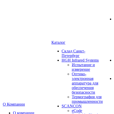
Каталог
Cклад Санкт-
Петербург
HGH Infrared Systems
Испытание и
измерение
Оптико-
электронная
аппаратура для
обеспечения
безопасности
Термография для
промышленности
О Компании
SCANCON
eCode
О компании