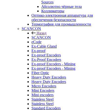
Sources
Абсолютно чёрные тела
Коллиматоры
Оптико-электронная аппаратура для
обеспечения безопасности
Термография для промышленности
SCANCON
Назад
SCANCON
eCode
Ex-Cable Gland
Ex-proof
Ex-proof Encoders
Ex-Proof Encoders
Ex-proof Encoders - Mining
Ex-proof Encoders - Mining
Fiber Optic
Heavy Duty Encoders
Heavy Duty Encoders
Micro Encoders
Mini Encoders
Mini encoders
Stainless Steel
Stainless Steel
Standard Encoders