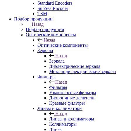
Standard Encoders
SubSea Encoder
TSM
Подбор продукции
Назад
Подбор продукции
Оптические компоненты
Назад
Оптические компоненты
Зеркала
Назад
Зеркала
Диэлектрические зеркала
Металл-диэлектрические зеркала
Фильтры
Назад
Фильтры
Узкополосные фильтры
Дихроичные делители
Краевые фильтры
Линзы и коллиматоры
Назад
Линзы и коллиматоры
Коллиматоры
Линзы