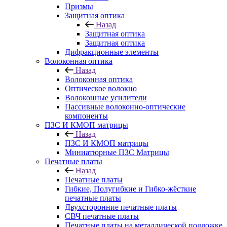
Призмы
Защитная оптика
Назад
Защитная оптика
Защитная оптика
Дифракционные элементы
Волоконная оптика
Назад
Волоконная оптика
Оптическое волокно
Волоконные усилители
Пассивные волоконно-оптические
компоненты
ПЗС И КМОП матрицы
Назад
ПЗС И КМОП матрицы
Миниатюрные ПЗС Матрицы
Печатные платы
Назад
Печатные платы
Гибкие, Полугибкие и Гибко-жёсткие
печатные платы
Двухсторонние печатные платы
СВЧ печатные платы
Печатные платы на металлической подложке