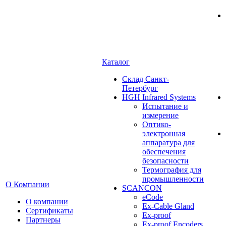
Каталог
Cклад Санкт-
Петербург
HGH Infrared Systems
Испытание и
измерение
Оптико-
электронная
аппаратура для
обеспечения
безопасности
Термография для
промышленности
О Компании
SCANCON
eCode
О компании
Ex-Cable Gland
Сертификаты
Ex-proof
Партнеры
Ex-proof Encoders