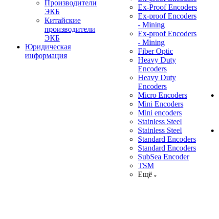
Производители
Ex-Proof Encoders
ЭКБ
Ex-proof Encoders
Китайские
- Mining
производители
Ex-proof Encoders
ЭКБ
- Mining
Юридическая
Fiber Optic
информация
Heavy Duty
Encoders
Heavy Duty
Encoders
Micro Encoders
Mini Encoders
Mini encoders
Stainless Steel
Stainless Steel
Standard Encoders
Standard Encoders
SubSea Encoder
TSM
Ещё