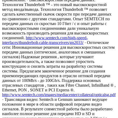
Технология Thunderbolt ™ - это новый высокоскоростной
метод ввода/вывода. Технология Thunderbolt ™ позволяет
сделать качественный скачок скорости при передаче данных
по сравнению с другими стандартами. Опыт SEMTECH по
передачи данных со скростью 10 Гбит / с и опыт работы с
высокоскоростными соединениями дали уникальную
возможность производить решения для высокоскоростных
соединений.
http://www.semtech.com/high-speed-
interfaces/thunderbolt-cable-transceivers/gn2033/
· Оптические
сети: Инновационные решения для высокоскоростных систем
передачи данных (оптические, аналоговых и смешанных
сигналов) Надежные решения , которые улучшают
производительность, а также позволяют упростить
конструкцию и снизить затраты на разработку системы
системы. Предлагаем законченное решение для создания
приемопередающих продуктов в отрасли оптикой передачи
данных от 100Mb/s - до 100Gb/s. Поддержка основных
отраслевых стандартов , таких как Fibre Channel, InfiniBand ® ,
Ethernet, PON , SONET и PCI Express ®.
http://www.semtech.com/images/mediacenter/collateral/opticalsg.pdf
· Трансляция видео: Semtech и Gennum занимают ведущее
положение в мире в области цифровой передачи видео
сигналов. В результате совместной работы было разработано
наиболее полное решение для передачи HD и SD и