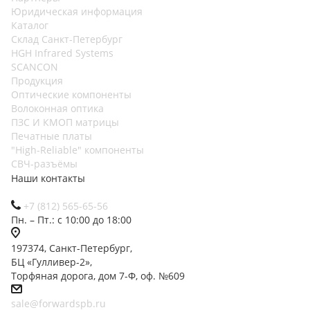
Юридическая информация
Каталог
Cклад Санкт-Петербург
HGH Infrared Systems
SCANCON
Продукция
Оптические компоненты
Волоконная оптика
ПЗС И КМОП матрицы
Печатные платы
"High-Reliable" компоненты
СВЧ-разъёмы
Наши контакты
+7 (812) 565-65-56
Пн. – Пт.: с 10:00 до 18:00
197374, Санкт-Петербург,
БЦ «Гулливер-2»,
Торфяная дорога, дом 7-Ф, оф. №609
sale@forwardspb.ru