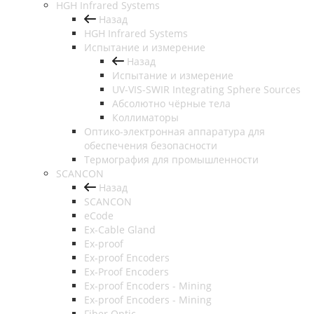
HGH Infrared Systems
Назад
HGH Infrared Systems
Испытание и измерение
Назад
Испытание и измерение
UV-VIS-SWIR Integrating Sphere Sources
Абсолютно чёрные тела
Коллиматоры
Оптико-электронная аппаратура для
обеспечения безопасности
Термография для промышленности
SCANCON
Назад
SCANCON
eCode
Ex-Cable Gland
Ex-proof
Ex-proof Encoders
Ex-Proof Encoders
Ex-proof Encoders - Mining
Ex-proof Encoders - Mining
Fiber Optic