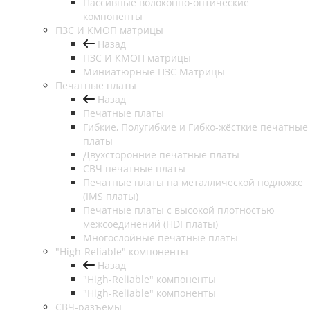
Пассивные волоконно-оптические
компоненты
ПЗС И КМОП матрицы
Назад
ПЗС И КМОП матрицы
Миниатюрные ПЗС Матрицы
Печатные платы
Назад
Печатные платы
Гибкие, Полугибкие и Гибко-жёсткие печатные
платы
Двухсторонние печатные платы
СВЧ печатные платы
Печатные платы на металлической подложке
(IMS платы)
Печатные платы с высокой плотностью
межсоединений (HDI платы)
Многослойные печатные платы
"High-Reliable" компоненты
Назад
"High-Reliable" компоненты
"High-Reliable" компоненты
СВЧ-разъёмы