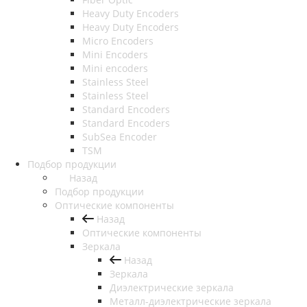
Heavy Duty Encoders
Heavy Duty Encoders
Micro Encoders
Mini Encoders
Mini encoders
Stainless Steel
Stainless Steel
Standard Encoders
Standard Encoders
SubSea Encoder
TSM
Подбор продукции
Назад
Подбор продукции
Оптические компоненты
Назад
Оптические компоненты
Зеркала
Назад
Зеркала
Диэлектрические зеркала
Металл-диэлектрические зеркала