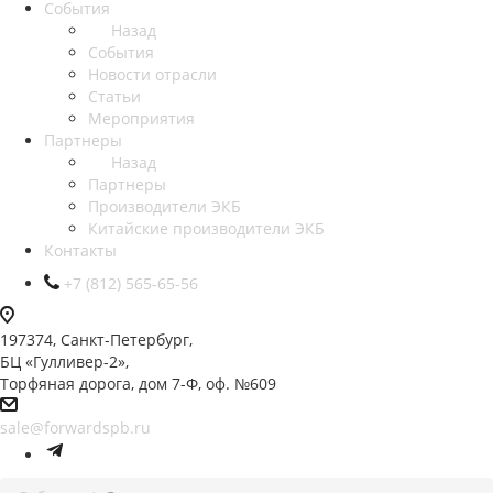
События
Назад
События
Новости отрасли
Статьи
Мероприятия
Партнеры
Назад
Партнеры
Производители ЭКБ
Китайские производители ЭКБ
Контакты
+7 (812) 565-65-56
197374, Санкт-Петербург,
БЦ «Гулливер-2»,
Торфяная дорога, дом 7-Ф, оф. №609
sale@forwardspb.ru