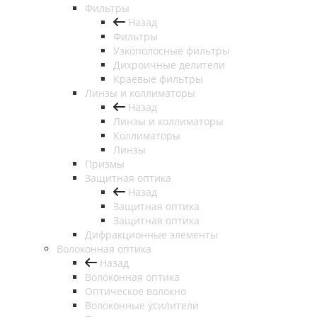
Фильтры
Назад
Фильтры
Узкополосные фильтры
Дихроичные делители
Краевые фильтры
Линзы и коллиматоры
Назад
Линзы и коллиматоры
Коллиматоры
Линзы
Призмы
Защитная оптика
Назад
Защитная оптика
Защитная оптика
Дифракционные элементы
Волоконная оптика
Назад
Волоконная оптика
Оптическое волокно
Волоконные усилители