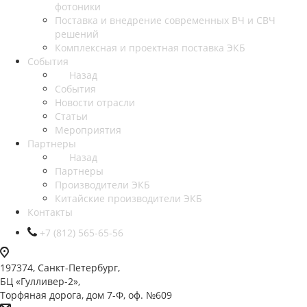
фотоники
Поставка и внедрение современных ВЧ и СВЧ
решений
Комплексная и проектная поставка ЭКБ
События
Назад
События
Новости отрасли
Статьи
Мероприятия
Партнеры
Назад
Партнеры
Производители ЭКБ
Китайские производители ЭКБ
Контакты
+7 (812) 565-65-56
197374, Санкт-Петербург,
БЦ «Гулливер-2»,
Торфяная дорога, дом 7-Ф, оф. №609