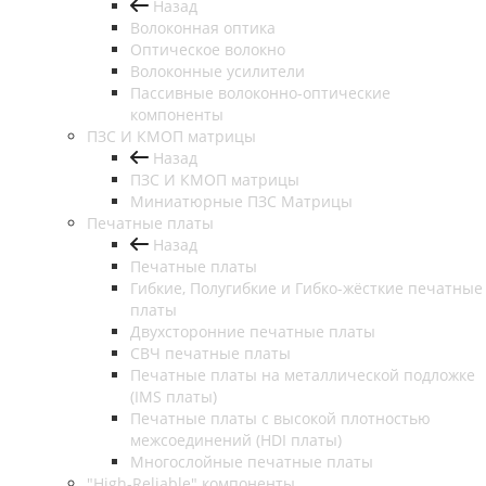
Назад
Волоконная оптика
Оптическое волокно
Волоконные усилители
Пассивные волоконно-оптические
компоненты
ПЗС И КМОП матрицы
Назад
ПЗС И КМОП матрицы
Миниатюрные ПЗС Матрицы
Печатные платы
Назад
Печатные платы
Гибкие, Полугибкие и Гибко-жёсткие печатные
платы
Двухсторонние печатные платы
СВЧ печатные платы
Печатные платы на металлической подложке
(IMS платы)
Печатные платы с высокой плотностью
межсоединений (HDI платы)
Многослойные печатные платы
"High-Reliable" компоненты