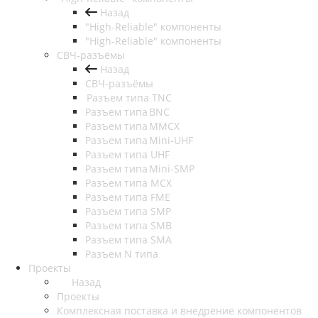
Назад
"High-Reliable" компоненты
"High-Reliable" компоненты
СВЧ-разъёмы
Назад
СВЧ-разъёмы
Разъем типа TNC
Разъем типа BNC
Разъем типа MMCX
Разъем типа Mini-UHF
Разъем типа UHF
Разъем типа Mini-SMP
Разъем типа MCX
Разъем типа FME
Разъем типа SMP
Разъем типа SMB
Разъем типа SMA
Разъем N типа
Проекты
Назад
Проекты
Комплексная поставка и внедрение компонентов