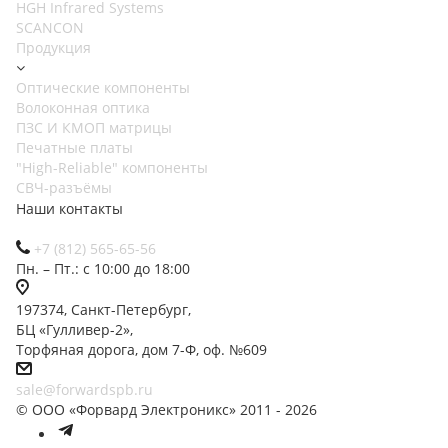
HGH Infrared Systems
SCANCON
Продукция
Оптические компоненты
Волоконная оптика
ПЗС И КМОП матрицы
Печатные платы
"High-Reliable" компоненты
СВЧ-разъёмы
Наши контакты
+7 (812) 565-65-56
Пн. – Пт.: с 10:00 до 18:00
197374, Санкт-Петербург,
БЦ «Гулливер-2»,
Торфяная дорога, дом 7-Ф, оф. №609
sale@forwardspb.ru
© ООО «Форвард Электроникс» 2011 - 2026