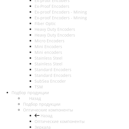
Ex-proof Encoders
Ex-Proof Encoders
Ex-proof Encoders - Mining
Ex-proof Encoders - Mining
Fiber Optic
Heavy Duty Encoders
Heavy Duty Encoders
Micro Encoders
Mini Encoders
Mini encoders
Stainless Steel
Stainless Steel
Standard Encoders
Standard Encoders
SubSea Encoder
TSM
Подбор продукции
Назад
Подбор продукции
Оптические компоненты
Назад
Оптические компоненты
Зеркала