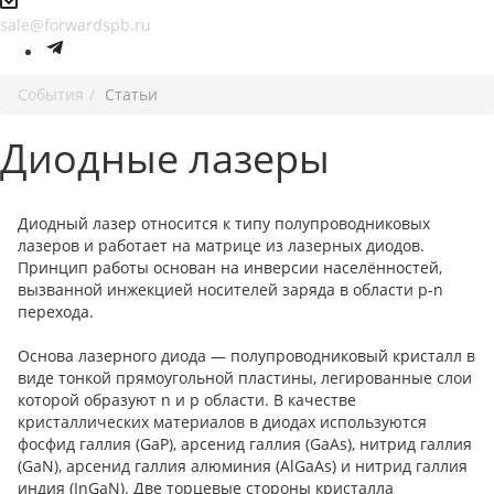
sale@forwardspb.ru
События
Статьи
Диодные лазеры
Диодный лазер относится к типу полупроводниковых
лазеров и работает на матрице из лазерных диодов.
Принцип работы основан на инверсии населённостей,
вызванной инжекцией носителей заряда в области p-n
перехода.
Основа лазерного диода — полупроводниковый кристалл в
виде тонкой прямоугольной пластины, легированные слои
которой образуют n и p области. В качестве
кристаллических материалов в диодах используются
фосфид галлия (GaP), арсенид галлия (GaAs), нитрид галлия
(GaN), арсенид галлия алюминия (AlGaAs) и нитрид галлия
индия (InGaN). Две торцевые стороны кристалла