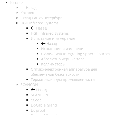
Каталог
Назад
Каталог
Cклад Санкт-Петербург
HGH Infrared Systems
Назад
HGH Infrared Systems
Испытание и измерение
Назад
Испытание и измерение
UV-VIS-SWIR Integrating Sphere Sources
Абсолютно чёрные тела
Коллиматоры
Оптико-электронная аппаратура для
обеспечения безопасности
Термография для промышленности
SCANCON
Назад
SCANCON
eCode
Ex-Cable Gland
Ex-proof