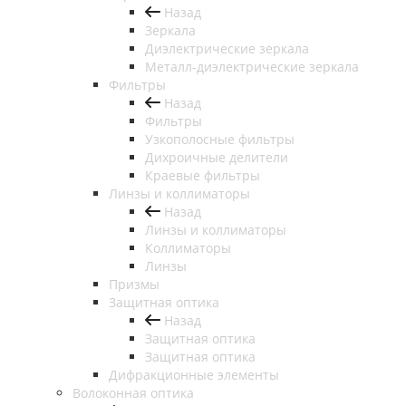
Назад
Зеркала
Диэлектрические зеркала
Металл-диэлектрические зеркала
Фильтры
Назад
Фильтры
Узкополосные фильтры
Дихроичные делители
Краевые фильтры
Линзы и коллиматоры
Назад
Линзы и коллиматоры
Коллиматоры
Линзы
Призмы
Защитная оптика
Назад
Защитная оптика
Защитная оптика
Дифракционные элементы
Волоконная оптика