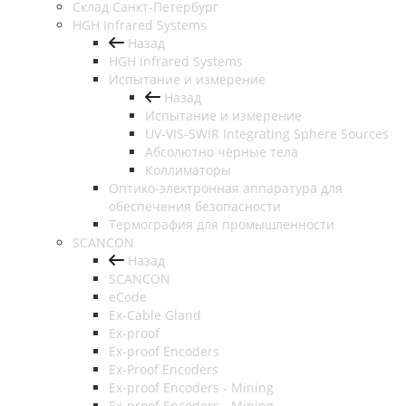
Cклад Санкт-Петербург
HGH Infrared Systems
Назад
HGH Infrared Systems
Испытание и измерение
Назад
Испытание и измерение
UV-VIS-SWIR Integrating Sphere Sources
Абсолютно чёрные тела
Коллиматоры
Оптико-электронная аппаратура для
обеспечения безопасности
Термография для промышленности
SCANCON
Назад
SCANCON
eCode
Ex-Cable Gland
Ex-proof
Ex-proof Encoders
Ex-Proof Encoders
Ex-proof Encoders - Mining
Ex-proof Encoders - Mining