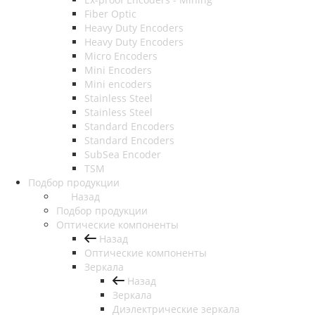
Fiber Optic
Heavy Duty Encoders
Heavy Duty Encoders
Micro Encoders
Mini Encoders
Mini encoders
Stainless Steel
Stainless Steel
Standard Encoders
Standard Encoders
SubSea Encoder
TSM
Подбор продукции
Назад
Подбор продукции
Оптические компоненты
Назад
Оптические компоненты
Зеркала
Назад
Зеркала
Диэлектрические зеркала