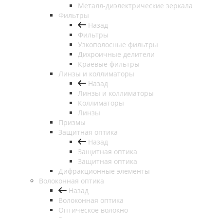
Металл-диэлектрические зеркала
Фильтры
Назад
Фильтры
Узкополосные фильтры
Дихроичные делители
Краевые фильтры
Линзы и коллиматоры
Назад
Линзы и коллиматоры
Коллиматоры
Линзы
Призмы
Защитная оптика
Назад
Защитная оптика
Защитная оптика
Дифракционные элементы
Волоконная оптика
Назад
Волоконная оптика
Оптическое волокно