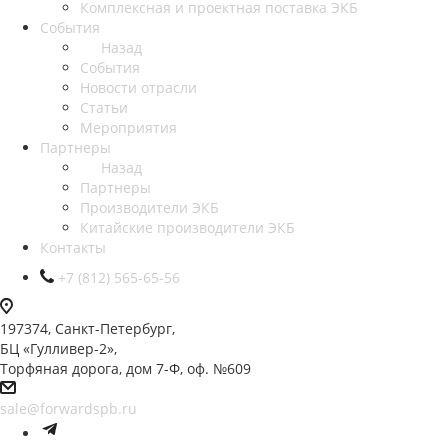
Комплексная и проектная поставка ЭКБ
События
Назад
События
Новости отрасли
Статьи
Мероприятия
Партнеры
Назад
Партнеры
Производители ЭКБ
Китайские производители ЭКБ
Контакты
+7 (812) 565-65-56
197374, Санкт-Петербург,
БЦ «Гулливер-2»,
Торфяная дорога, дом 7-Ф, оф. №609
sale@forwardspb.ru