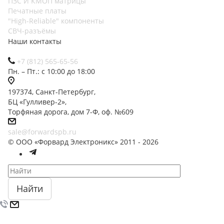
ПЗС И КМОП матрицы
Печатные платы
"High-Reliable" компоненты
СВЧ-разъёмы
Наши контакты
+7 (812) 565-65-56
Пн. – Пт.: с 10:00 до 18:00
197374, Санкт-Петербург,
БЦ «Гулливер-2»,
Торфяная дорога, дом 7-Ф, оф. №609
sale@forwardspb.ru
© ООО «Форвард Электроникс» 2011 - 2026
Найти