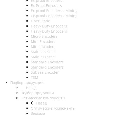
Ex-proof Encoders
Ex-Proof Encoders
Ex-proof Encoders - Mining
Ex-proof Encoders - Mining
Fiber Optic
Heavy Duty Encoders
Heavy Duty Encoders
Micro Encoders
Mini Encoders
Mini encoders
Stainless Steel
Stainless Steel
Standard Encoders
Standard Encoders
SubSea Encoder
TSM
Подбор продукции
Назад
Подбор продукции
Оптические компоненты
Назад
Оптические компоненты
Зеркала