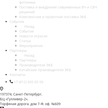
фотоники
Поставка и внедрение современных ВЧ и СВЧ
решений
Комплексная и проектная поставка ЭКБ
События
Назад
События
Новости отрасли
Статьи
Мероприятия
Партнеры
Назад
Партнеры
Производители ЭКБ
Китайские производители ЭКБ
Контакты
+7 (812) 565-65-56
197374, Санкт-Петербург,
БЦ «Гулливер-2»,
Торфяная дорога, дом 7-Ф, оф. №609