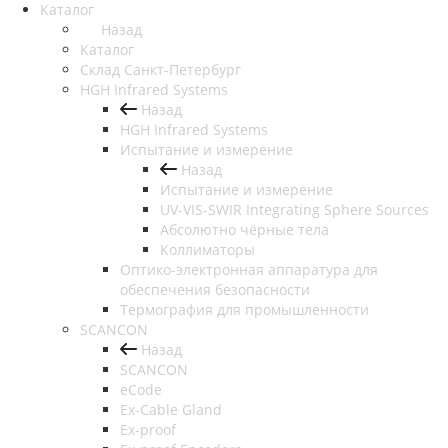
Каталог
Назад
Каталог
Cклад Санкт-Петербург
HGH Infrared Systems
Назад
HGH Infrared Systems
Испытание и измерение
Назад
Испытание и измерение
UV-VIS-SWIR Integrating Sphere Sources
Абсолютно чёрные тела
Коллиматоры
Оптико-электронная аппаратура для
обеспечения безопасности
Термография для промышленности
SCANCON
Назад
SCANCON
eCode
Ex-Cable Gland
Ex-proof