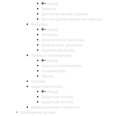
Назад
Зеркала
Диэлектрические зеркала
Металл-диэлектрические зеркала
Фильтры
Назад
Фильтры
Узкополосные фильтры
Дихроичные делители
Краевые фильтры
Линзы и коллиматоры
Назад
Линзы и коллиматоры
Коллиматоры
Линзы
Призмы
Защитная оптика
Назад
Защитная оптика
Защитная оптика
Дифракционные элементы
Волоконная оптика