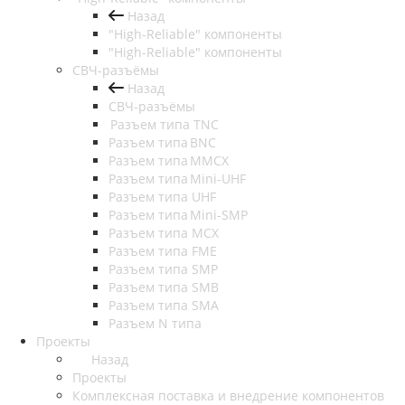
Назад
"High-Reliable" компоненты
"High-Reliable" компоненты
СВЧ-разъёмы
Назад
СВЧ-разъёмы
Разъем типа TNC
Разъем типа BNC
Разъем типа MMCX
Разъем типа Mini-UHF
Разъем типа UHF
Разъем типа Mini-SMP
Разъем типа MCX
Разъем типа FME
Разъем типа SMP
Разъем типа SMB
Разъем типа SMA
Разъем N типа
Проекты
Назад
Проекты
Комплексная поставка и внедрение компонентов