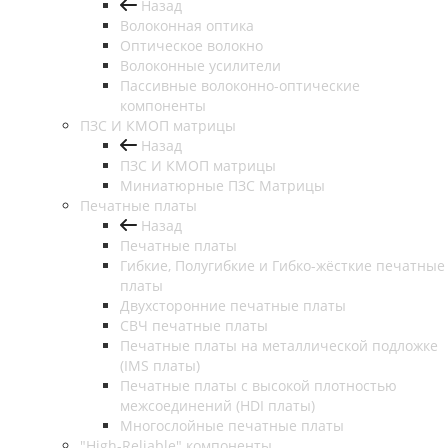
Назад
Волоконная оптика
Оптическое волокно
Волоконные усилители
Пассивные волоконно-оптические
компоненты
ПЗС И КМОП матрицы
Назад
ПЗС И КМОП матрицы
Миниатюрные ПЗС Матрицы
Печатные платы
Назад
Печатные платы
Гибкие, Полугибкие и Гибко-жёсткие печатные
платы
Двухсторонние печатные платы
СВЧ печатные платы
Печатные платы на металлической подложке
(IMS платы)
Печатные платы с высокой плотностью
межсоединений (HDI платы)
Многослойные печатные платы
"High-Reliable" компоненты