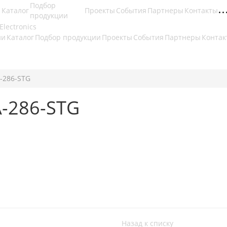
Подбор
Каталог
Проекты
События
Партнеры
Контакты
продукции
ии
Каталог
Подбор продукции
Проекты
События
Партнеры
Контак
-286-STG
A-286-STG
Назад к списку