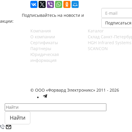
Подписывайтесь на новости и
акции:
Компания
Каталог
О компании
Cклад Санкт-Петербу
Сертификаты
HGH Infrared Systems
Партнеры
SCANCON
Юридическая
информация
© ООО «Форвард Электроникс» 2011 - 2026
Найти