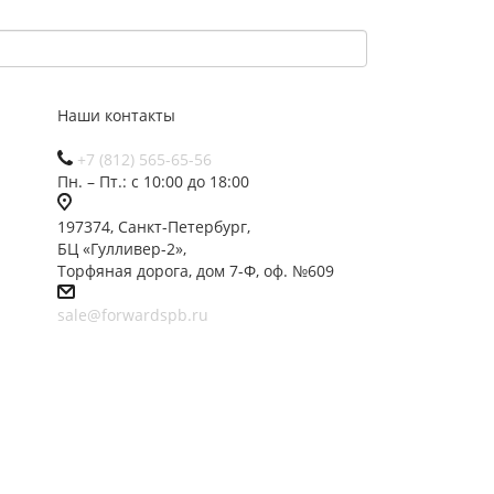
Наши контакты
+7 (812) 565-65-56
Пн. – Пт.: с 10:00 до 18:00
197374, Санкт-Петербург,
БЦ «Гулливер-2»,
Торфяная дорога, дом 7-Ф, оф. №609
sale@forwardspb.ru