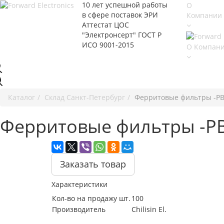
10 лет успешной работы
О
в сфере
поставок ЭРИ
Компании
Аттестат ЦОС
"Электронсерт" ГОСТ Р
ИСО 9001-2015
О Компан
Каталог
Cклад Санкт-Петербург
Ферритовые фильтры -PB
Ферритовые фильтры -P
Заказать товар
Характеристики
Кол-во на продажу шт.
100
Производитель
Chilisin El.