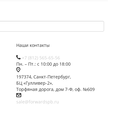
Наши контакты
+7 (812) 565-65-56
Пн. – Пт.: с 10:00 до 18:00
197374, Санкт-Петербург,
БЦ «Гулливер-2»,
Торфяная дорога, дом 7-Ф, оф. №609
sale@forwardspb.ru