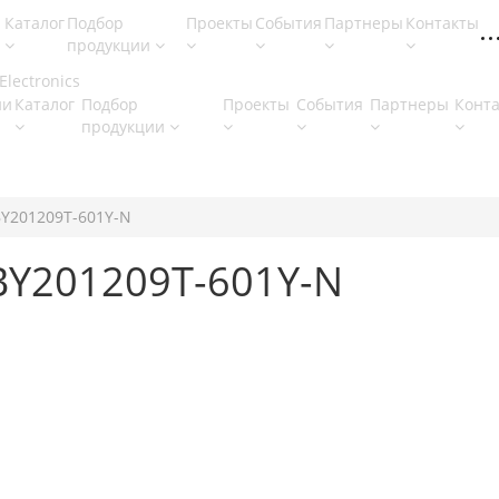
Каталог
Подбор
Проекты
События
Партнеры
Контакты
продукции
ии
Каталог
Подбор
Проекты
События
Партнеры
Конт
продукции
Y201209T-601Y-N
BY201209T-601Y-N