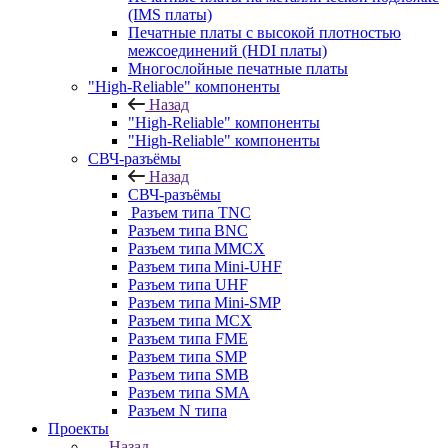
(IMS платы)
Печатные платы с высокой плотностью
межсоединений (HDI платы)
Многослойные печатные платы
"High-Reliable" компоненты
Назад
"High-Reliable" компоненты
"High-Reliable" компоненты
СВЧ-разъёмы
Назад
СВЧ-разъёмы
Разъем типа TNC
Разъем типа BNC
Разъем типа MMCX
Разъем типа Mini-UHF
Разъем типа UHF
Разъем типа Mini-SMP
Разъем типа MCX
Разъем типа FME
Разъем типа SMP
Разъем типа SMB
Разъем типа SMA
Разъем N типа
Проекты
Назад