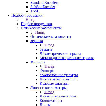
Standard Encoders
SubSea Encoder
TSM
Подбор продукции
Назад
Подбор продукции
Оптические компоненты
Назад
Оптические компоненты
Зеркала
Назад
Зеркала
Диэлектрические зеркала
Металл-диэлектрические зеркала
Фильтры
Назад
Фильтры
Узкополосные фильтры
Дихроичные делители
Краевые фильтры
Линзы и коллиматоры
Назад
Линзы и коллиматоры
Коллиматоры
Линзы