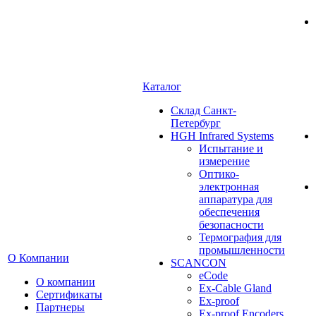
Каталог
Cклад Санкт-
Петербург
HGH Infrared Systems
Испытание и
измерение
Оптико-
электронная
аппаратура для
обеспечения
безопасности
Термография для
промышленности
О Компании
SCANCON
eCode
О компании
Ex-Cable Gland
Сертификаты
Ex-proof
Партнеры
Ex-proof Encoders