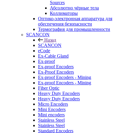
Sources
Абсолютно чёрные тела
Коллиматоры
Оптико-электронная аппаратура для
обеспечения безопасности
Термография для промышленности
SCANCON
Назад
SCANCON
eCode
Ex-Cable Gland
Ex-proof
Ex-proof Encoders
Ex-Proof Encoders
Ex-proof Encoders - Mining
Ex-proof Encoders - Mining
Fiber Optic
Heavy Duty Encoders
Heavy Duty Encoders
Micro Encoders
Mini Encoders
Mini encoders
Stainless Steel
Stainless Steel
Standard Encoders