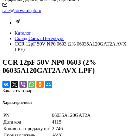
sale@forwardspb.ru
Каталог
Cклад Санкт-Петербург
CCR 12pF 50V NP0 0603 (2% 06035A120GAT2A AVX
LPF)
CCR 12pF 50V NP0 0603 (2%
06035A120GAT2A AVX LPF)
Заказать товар
Характеристики
PN
06035A120GAT2A
Дата код
4115
Кол-во на продажу шт.
2 746
Производитель
AVX