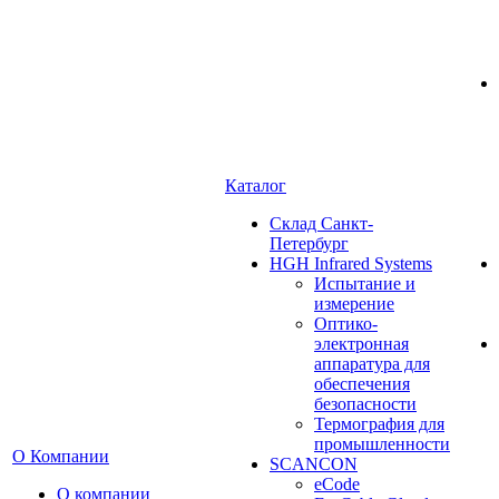
Каталог
Cклад Санкт-
Петербург
HGH Infrared Systems
Испытание и
измерение
Оптико-
электронная
аппаратура для
обеспечения
безопасности
Термография для
промышленности
О Компании
SCANCON
eCode
О компании