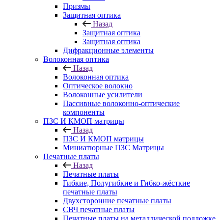
Призмы
Защитная оптика
Назад
Защитная оптика
Защитная оптика
Дифракционные элементы
Волоконная оптика
Назад
Волоконная оптика
Оптическое волокно
Волоконные усилители
Пассивные волоконно-оптические
компоненты
ПЗС И КМОП матрицы
Назад
ПЗС И КМОП матрицы
Миниатюрные ПЗС Матрицы
Печатные платы
Назад
Печатные платы
Гибкие, Полугибкие и Гибко-жёсткие
печатные платы
Двухсторонние печатные платы
СВЧ печатные платы
Печатные платы на металлической подложке