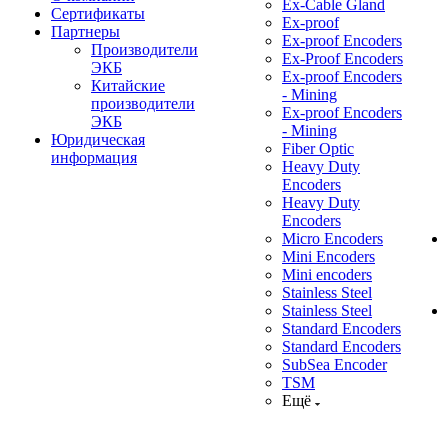
Ex-Cable Gland
Сертификаты
Ex-proof
Партнеры
Ex-proof Encoders
Производители
Ex-Proof Encoders
ЭКБ
Ex-proof Encoders
Китайские
- Mining
производители
Ex-proof Encoders
ЭКБ
- Mining
Юридическая
Fiber Optic
информация
Heavy Duty
Encoders
Heavy Duty
Encoders
Micro Encoders
Mini Encoders
Mini encoders
Stainless Steel
Stainless Steel
Standard Encoders
Standard Encoders
SubSea Encoder
TSM
Ещё