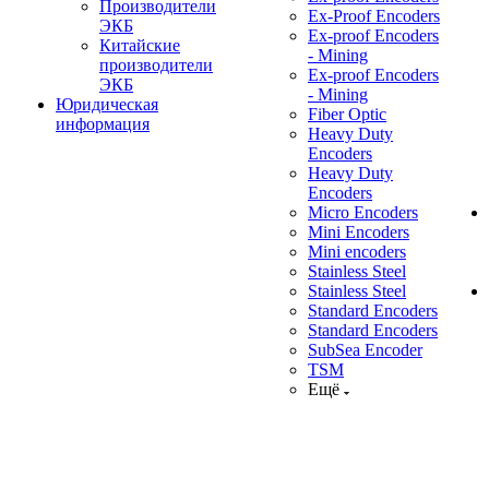
Производители
Ex-Proof Encoders
ЭКБ
Ex-proof Encoders
Китайские
- Mining
производители
Ex-proof Encoders
ЭКБ
- Mining
Юридическая
Fiber Optic
информация
Heavy Duty
Encoders
Heavy Duty
Encoders
Micro Encoders
Mini Encoders
Mini encoders
Stainless Steel
Stainless Steel
Standard Encoders
Standard Encoders
SubSea Encoder
TSM
Ещё