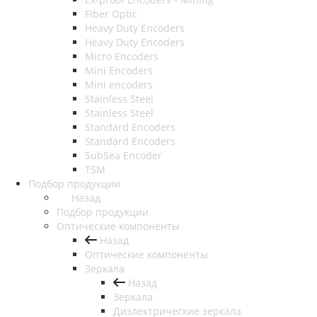
Fiber Optic
Heavy Duty Encoders
Heavy Duty Encoders
Micro Encoders
Mini Encoders
Mini encoders
Stainless Steel
Stainless Steel
Standard Encoders
Standard Encoders
SubSea Encoder
TSM
Подбор продукции
Назад
Подбор продукции
Оптические компоненты
Назад
Оптические компоненты
Зеркала
Назад
Зеркала
Диэлектрические зеркала