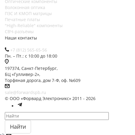
Оптические компоненты
Волоконная оптика
ПЗС И КМОП матрицы
Печатные платы
"High-Reliable" компоненты
СВЧ-разъёмы
Наши контакты
+7 (812) 565-65-56
Пн. – Пт.: с 10:00 до 18:00
197374, Санкт-Петербург,
БЦ «Гулливер-2»,
Торфяная дорога, дом 7-Ф, оф. №609
sale@forwardspb.ru
© ООО «Форвард Электроникс» 2011 - 2026
Найти