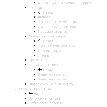
Металл-диэлектрические зеркала
Фильтры
Назад
Фильтры
Узкополосные фильтры
Дихроичные делители
Краевые фильтры
Линзы и коллиматоры
Назад
Линзы и коллиматоры
Коллиматоры
Линзы
Призмы
Защитная оптика
Назад
Защитная оптика
Защитная оптика
Дифракционные элементы
Волоконная оптика
Назад
Волоконная оптика
Оптическое волокно