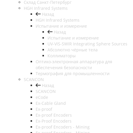
Cклад Санкт-Петербург
HGH Infrared Systems
Назад
HGH Infrared Systems
Испытание и измерение
Назад
Испытание и измерение
UV-VIS-SWIR Integrating Sphere Sources
Абсолютно чёрные тела
Коллиматоры
Оптико-электронная аппаратура для
обеспечения безопасности
Термография для промышленности
SCANCON
Назад
SCANCON
eCode
Ex-Cable Gland
Ex-proof
Ex-proof Encoders
Ex-Proof Encoders
Ex-proof Encoders - Mining
Ex-proof Encoders - Mining