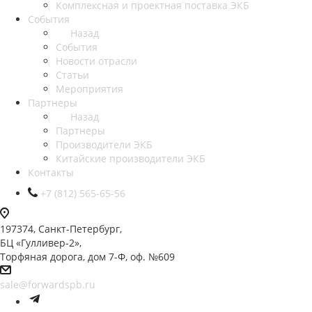
Комплексная и проектная поставка ЭКБ
События
Назад
События
Новости отрасли
Статьи
Мероприятия
Партнеры
Назад
Партнеры
Производители ЭКБ
Китайские производители ЭКБ
Контакты
+7 (812) 565-65-56
197374, Санкт-Петербург,
БЦ «Гулливер-2»,
Торфяная дорога, дом 7-Ф, оф. №609
sale@forwardspb.ru