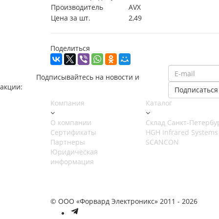
Производитель
AVX
Цена за шт.
2,49
Поделиться
Подписывайтесь на новости и
акции:
Компания
Каталог
О компании
Cклад Санкт-Петербу
Сертификаты
HGH Infrared Systems
Партнеры
SCANCON
Юридическая
информация
© ООО «Форвард Электроникс» 2011 - 2026