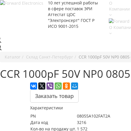
10 лет успешной работы
О
в сфере
поставок ЭРИ
Компании
Аттестат ЦОС
"Электронсерт" ГОСТ Р
ИСО 9001-2015
О Компан
Каталог
Cклад Санкт-Петербург
CCR 1000pF 50V NP0 0805 
CCR 1000pF 50V NP0 0805
Заказать товар
Характеристики
PN
08055A102FAT2A
Дата код
3216
Кол-во на продажу шт.
1 572