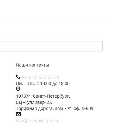
Наши контакты
+7 (812) 565-65-56
Пн. – Пт.: с 10:00 до 18:00
197374, Санкт-Петербург,
БЦ «Гулливер-2»,
Торфяная дорога, дом 7-Ф, оф. №609
sale@forwardspb.ru