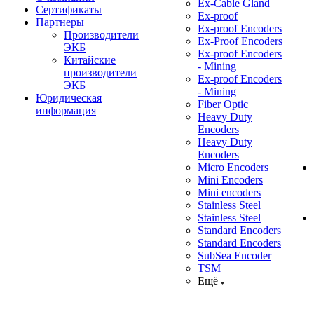
Ex-Cable Gland
Сертификаты
Ex-proof
Партнеры
Ex-proof Encoders
Производители
Ex-Proof Encoders
ЭКБ
Ex-proof Encoders
Китайские
- Mining
производители
Ex-proof Encoders
ЭКБ
- Mining
Юридическая
Fiber Optic
информация
Heavy Duty
Encoders
Heavy Duty
Encoders
Micro Encoders
Mini Encoders
Mini encoders
Stainless Steel
Stainless Steel
Standard Encoders
Standard Encoders
SubSea Encoder
TSM
Ещё