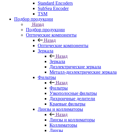
Standard Encoders
SubSea Encoder
TSM
Подбор продукции
Назад
Подбор продукции
Оптические компоненты
Назад
Оптические компоненты
Зеркала
Назад
Зеркала
Диэлектрические зеркала
Металл-диэлектрические зеркала
Фильтры
Назад
Фильтры
Узкополосные фильтры
Дихроичные делители
Краевые фильтры
Линзы и коллиматоры
Назад
Линзы и коллиматоры
Коллиматоры
Линзы