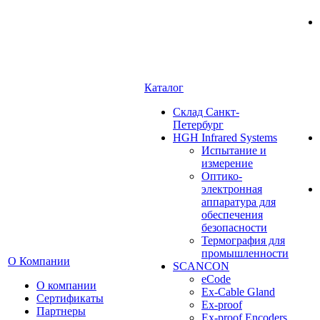
Каталог
Cклад Санкт-
Петербург
HGH Infrared Systems
Испытание и
измерение
Оптико-
электронная
аппаратура для
обеспечения
безопасности
Термография для
промышленности
О Компании
SCANCON
eCode
О компании
Ex-Cable Gland
Сертификаты
Ex-proof
Партнеры
Ex-proof Encoders