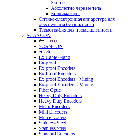
Sources
Абсолютно чёрные тела
Коллиматоры
Оптико-электронная аппаратура для
обеспечения безопасности
Термография для промышленности
SCANCON
Назад
SCANCON
eCode
Ex-Cable Gland
Ex-proof
Ex-proof Encoders
Ex-Proof Encoders
Ex-proof Encoders - Mining
Ex-proof Encoders - Mining
Fiber Optic
Heavy Duty Encoders
Heavy Duty Encoders
Micro Encoders
Mini Encoders
Mini encoders
Stainless Steel
Stainless Steel
Standard Encoders