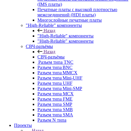
(IMS платы)
Печатные платы с высокой плотностью
межсоединений (HDI платы)
Многослойные печатные платы
"High-Reliable" компоненты
Назад
"High-Reliable" компоненты
"High-Reliable" компоненты
СВЧ-разъёмы
Назад
СВЧ-разъёмы
Разъем типа TNC
Разъем типа BNC
Разъем типа MMCX
Разъем типа Mini-UHF
Разъем типа UHF
Разъем типа Mini-SMP
Разъем типа MCX
Разъем типа FME
Разъем типа SMP
Разъем типа SMB
Разъем типа SMA
Разъем N типа
Проекты
Назад