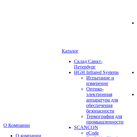
Каталог
Cклад Санкт-
Петербург
HGH Infrared Systems
Испытание и
измерение
Оптико-
электронная
аппаратура для
обеспечения
безопасности
Термография для
промышленности
О Компании
SCANCON
eCode
О компании