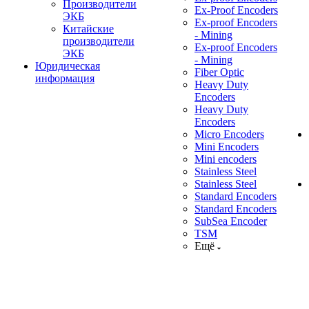
Производители
Ex-Proof Encoders
ЭКБ
Ex-proof Encoders
Китайские
- Mining
производители
Ex-proof Encoders
ЭКБ
- Mining
Юридическая
Fiber Optic
информация
Heavy Duty
Encoders
Heavy Duty
Encoders
Micro Encoders
Mini Encoders
Mini encoders
Stainless Steel
Stainless Steel
Standard Encoders
Standard Encoders
SubSea Encoder
TSM
Ещё