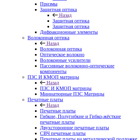
Призмы
Защитная оптика
Назад
Защитная оптика
Защитная оптика
Дифракционные элементы
Волоконная оптика
Назад
Волоконная оптика
Оптическое волокно
Волоконные усилители
Пассивные волоконно-оптические
компоненты
ПЗС И КМОП матрицы
Назад
ПЗС И КМОП матрицы
Миниатюрные ПЗС Матрицы
Печатные платы
Назад
Печатные платы
Гибкие, Полугибкие и Гибко-жёсткие
печатные платы
Двухсторонние печатные платы
СВЧ печатные платы
Печатные платы на металлической подложке