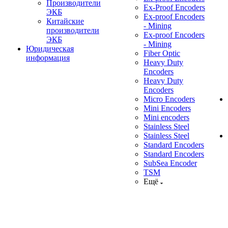
Производители
Ex-Proof Encoders
ЭКБ
Ex-proof Encoders
Китайские
- Mining
производители
Ex-proof Encoders
ЭКБ
- Mining
Юридическая
Fiber Optic
информация
Heavy Duty
Encoders
Heavy Duty
Encoders
Micro Encoders
Mini Encoders
Mini encoders
Stainless Steel
Stainless Steel
Standard Encoders
Standard Encoders
SubSea Encoder
TSM
Ещё