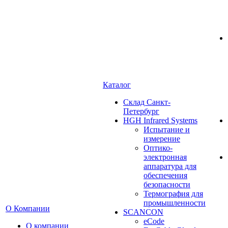
Каталог
Cклад Санкт-
Петербург
HGH Infrared Systems
Испытание и
измерение
Оптико-
электронная
аппаратура для
обеспечения
безопасности
Термография для
промышленности
О Компании
SCANCON
eCode
О компании