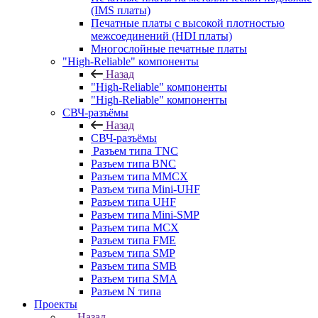
(IMS платы)
Печатные платы с высокой плотностью
межсоединений (HDI платы)
Многослойные печатные платы
"High-Reliable" компоненты
Назад
"High-Reliable" компоненты
"High-Reliable" компоненты
СВЧ-разъёмы
Назад
СВЧ-разъёмы
Разъем типа TNC
Разъем типа BNC
Разъем типа MMCX
Разъем типа Mini-UHF
Разъем типа UHF
Разъем типа Mini-SMP
Разъем типа MCX
Разъем типа FME
Разъем типа SMP
Разъем типа SMB
Разъем типа SMA
Разъем N типа
Проекты
Назад