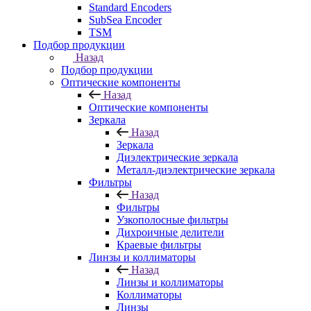
Standard Encoders
SubSea Encoder
TSM
Подбор продукции
Назад
Подбор продукции
Оптические компоненты
Назад
Оптические компоненты
Зеркала
Назад
Зеркала
Диэлектрические зеркала
Металл-диэлектрические зеркала
Фильтры
Назад
Фильтры
Узкополосные фильтры
Дихроичные делители
Краевые фильтры
Линзы и коллиматоры
Назад
Линзы и коллиматоры
Коллиматоры
Линзы