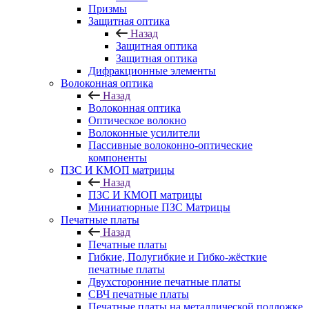
Призмы
Защитная оптика
Назад
Защитная оптика
Защитная оптика
Дифракционные элементы
Волоконная оптика
Назад
Волоконная оптика
Оптическое волокно
Волоконные усилители
Пассивные волоконно-оптические
компоненты
ПЗС И КМОП матрицы
Назад
ПЗС И КМОП матрицы
Миниатюрные ПЗС Матрицы
Печатные платы
Назад
Печатные платы
Гибкие, Полугибкие и Гибко-жёсткие
печатные платы
Двухсторонние печатные платы
СВЧ печатные платы
Печатные платы на металлической подложке