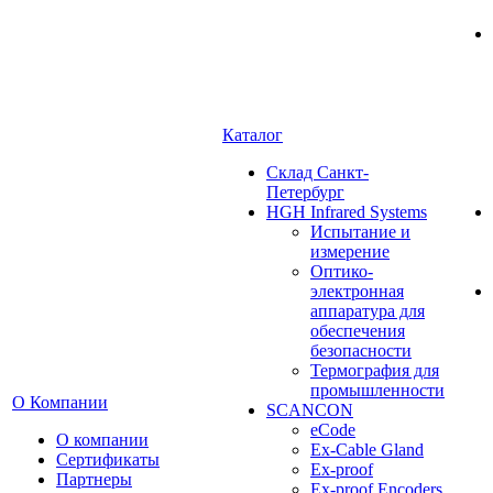
Каталог
Cклад Санкт-
Петербург
HGH Infrared Systems
Испытание и
измерение
Оптико-
электронная
аппаратура для
обеспечения
безопасности
Термография для
промышленности
О Компании
SCANCON
eCode
О компании
Ex-Cable Gland
Сертификаты
Ex-proof
Партнеры
Ex-proof Encoders