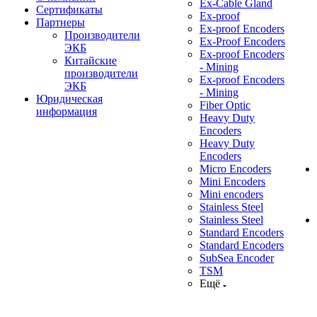
Ex-Cable Gland
Сертификаты
Ex-proof
Партнеры
Ex-proof Encoders
Производители
Ex-Proof Encoders
ЭКБ
Ex-proof Encoders
Китайские
- Mining
производители
Ex-proof Encoders
ЭКБ
- Mining
Юридическая
Fiber Optic
информация
Heavy Duty
Encoders
Heavy Duty
Encoders
Micro Encoders
Mini Encoders
Mini encoders
Stainless Steel
Stainless Steel
Standard Encoders
Standard Encoders
SubSea Encoder
TSM
Ещё