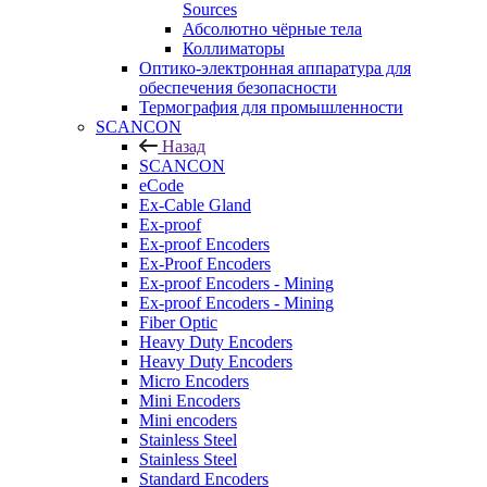
Sources
Абсолютно чёрные тела
Коллиматоры
Оптико-электронная аппаратура для
обеспечения безопасности
Термография для промышленности
SCANCON
Назад
SCANCON
eCode
Ex-Cable Gland
Ex-proof
Ex-proof Encoders
Ex-Proof Encoders
Ex-proof Encoders - Mining
Ex-proof Encoders - Mining
Fiber Optic
Heavy Duty Encoders
Heavy Duty Encoders
Micro Encoders
Mini Encoders
Mini encoders
Stainless Steel
Stainless Steel
Standard Encoders