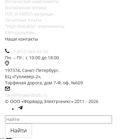
Оптические компоненты
Волоконная оптика
ПЗС И КМОП матрицы
Печатные платы
"High-Reliable" компоненты
СВЧ-разъёмы
Наши контакты
+7 (812) 565-65-56
Пн. – Пт.: с 10:00 до 18:00
197374, Санкт-Петербург,
БЦ «Гулливер-2»,
Торфяная дорога, дом 7-Ф, оф. №609
sale@forwardspb.ru
© ООО «Форвард Электроникс» 2011 - 2026
Найти