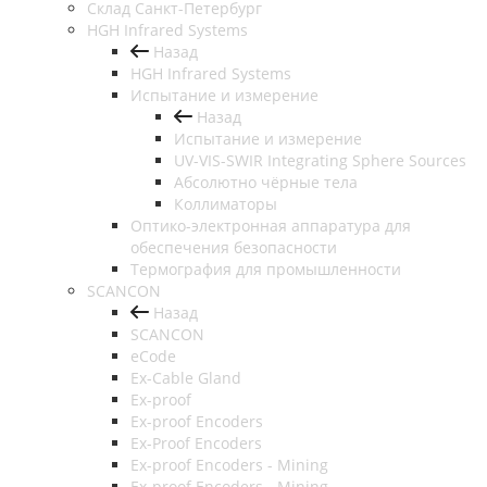
Cклад Санкт-Петербург
HGH Infrared Systems
Назад
HGH Infrared Systems
Испытание и измерение
Назад
Испытание и измерение
UV-VIS-SWIR Integrating Sphere Sources
Абсолютно чёрные тела
Коллиматоры
Оптико-электронная аппаратура для
обеспечения безопасности
Термография для промышленности
SCANCON
Назад
SCANCON
eCode
Ex-Cable Gland
Ex-proof
Ex-proof Encoders
Ex-Proof Encoders
Ex-proof Encoders - Mining
Ex-proof Encoders - Mining