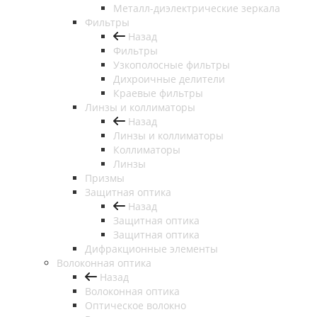
Металл-диэлектрические зеркала
Фильтры
Назад
Фильтры
Узкополосные фильтры
Дихроичные делители
Краевые фильтры
Линзы и коллиматоры
Назад
Линзы и коллиматоры
Коллиматоры
Линзы
Призмы
Защитная оптика
Назад
Защитная оптика
Защитная оптика
Дифракционные элементы
Волоконная оптика
Назад
Волоконная оптика
Оптическое волокно