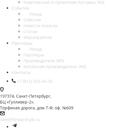
Комплексная и проектная поставка ЭКБ
События
Назад
События
Новости отрасли
Статьи
Мероприятия
Партнеры
Назад
Партнеры
Производители ЭКБ
Китайские производители ЭКБ
Контакты
+7 (812) 565-65-56
197374, Санкт-Петербург,
БЦ «Гулливер-2»,
Торфяная дорога, дом 7-Ф, оф. №609
sale@forwardspb.ru