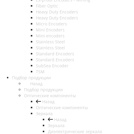
Fiber Optic
Heavy Duty Encoders
Heavy Duty Encoders
Micro Encoders
Mini Encoders
Mini encoders
Stainless Steel
Stainless Steel
Standard Encoders
Standard Encoders
SubSea Encoder
TSM
Подбор продукции
Назад
Подбор продукции
Оптические компоненты
Назад
Оптические компоненты
Зеркала
Назад
Зеркала
Диэлектрические зеркала