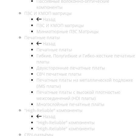
Пассивные волоконно-оптические
компоненты
ПЗС И КМОП матрицы
Назад
ПЗС И КМОП матрицы
Миниатюрные ПЗС Матрицы
Печатные платы
Назад
Печатные платы
Гибкие, Полугибкие и Гибко-жёсткие печатные
платы
Двухсторонние печатные платы
СВЧ печатные платы
Печатные платы на металлической подложке
(IMS платы)
Печатные платы с высокой плотностью
межсоединений (HDI платы)
Многослойные печатные платы
"High-Reliable" компоненты
Назад
"High-Reliable" компоненты
"High-Reliable" компоненты
СВЧ-разъёмы