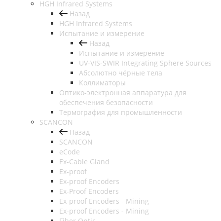
HGH Infrared Systems
Назад
HGH Infrared Systems
Испытание и измерение
Назад
Испытание и измерение
UV-VIS-SWIR Integrating Sphere Sources
Абсолютно чёрные тела
Коллиматоры
Оптико-электронная аппаратура для
обеспечения безопасности
Термография для промышленности
SCANCON
Назад
SCANCON
eCode
Ex-Cable Gland
Ex-proof
Ex-proof Encoders
Ex-Proof Encoders
Ex-proof Encoders - Mining
Ex-proof Encoders - Mining
Fiber Optic