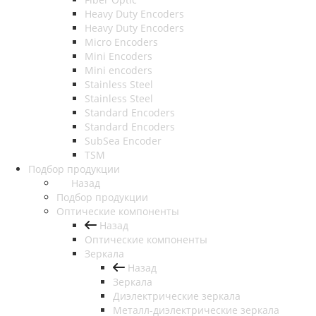
Heavy Duty Encoders
Heavy Duty Encoders
Micro Encoders
Mini Encoders
Mini encoders
Stainless Steel
Stainless Steel
Standard Encoders
Standard Encoders
SubSea Encoder
TSM
Подбор продукции
Назад
Подбор продукции
Оптические компоненты
Назад
Оптические компоненты
Зеркала
Назад
Зеркала
Диэлектрические зеркала
Металл-диэлектрические зеркала