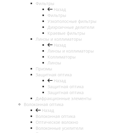
Фильтры
Назад
Фильтры
Узкополосные фильтры
Дихроичные делители
Краевые фильтры
Линзы и коллиматоры
Назад
Линзы и коллиматоры
Коллиматоры
Линзы
Призмы
Защитная оптика
Назад
Защитная оптика
Защитная оптика
Дифракционные элементы
Волоконная оптика
Назад
Волоконная оптика
Оптическое волокно
Волоконные усилители