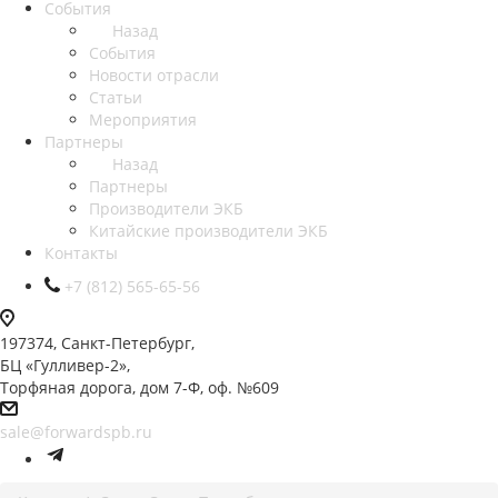
События
Назад
События
Новости отрасли
Статьи
Мероприятия
Партнеры
Назад
Партнеры
Производители ЭКБ
Китайские производители ЭКБ
Контакты
+7 (812) 565-65-56
197374, Санкт-Петербург,
БЦ «Гулливер-2»,
Торфяная дорога, дом 7-Ф, оф. №609
sale@forwardspb.ru