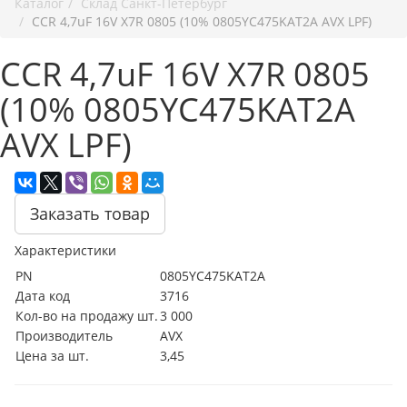
Каталог
Cклад Санкт-Петербург
CCR 4,7uF 16V X7R 0805 (10% 0805YC475KAT2A AVX LPF)
CCR 4,7uF 16V X7R 0805
(10% 0805YC475KAT2A
AVX LPF)
Заказать товар
Характеристики
PN
0805YC475KAT2A
Дата код
3716
Кол-во на продажу шт.
3 000
Производитель
AVX
Цена за шт.
3,45