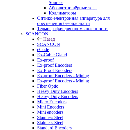
Sources
Абсолютно чёрные тела
Коллиматоры
Оптико-электронная аппаратура для
обеспечения безопасности
Термография для промышленности
SCANCON
Назад
SCANCON
eCode
Ex-Cable Gland
Ex-proof
Ex-proof Encoders
Ex-Proof Encoders
Ex-proof Encoders - Mining
Ex-proof Encoders - Mining
Fiber Optic
Heavy Duty Encoders
Heavy Duty Encoders
Micro Encoders
Mini Encoders
Mini encoders
Stainless Steel
Stainless Steel
Standard Encoders