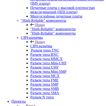
(IMS платы)
Печатные платы с высокой плотностью
межсоединений (HDI платы)
Многослойные печатные платы
"High-Reliable" компоненты
Назад
"High-Reliable" компоненты
"High-Reliable" компоненты
СВЧ-разъёмы
Назад
СВЧ-разъёмы
Разъем типа TNC
Разъем типа BNC
Разъем типа MMCX
Разъем типа Mini-UHF
Разъем типа UHF
Разъем типа Mini-SMP
Разъем типа MCX
Разъем типа FME
Разъем типа SMP
Разъем типа SMB
Разъем типа SMA
Разъем N типа
Проекты
Назад