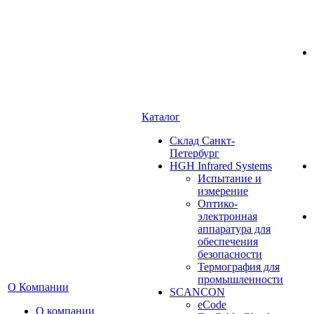
Каталог
Cклад Санкт-
Петербург
HGH Infrared Systems
Испытание и
измерение
Оптико-
электронная
аппаратура для
обеспечения
безопасности
Термография для
промышленности
О Компании
SCANCON
eCode
О компании