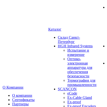
Каталог
Cклад Санкт-
Петербург
HGH Infrared Systems
Испытание и
измерение
Оптико-
электронная
аппаратура для
обеспечения
безопасности
Термография для
промышленности
О Компании
SCANCON
eCode
О компании
Ex-Cable Gland
Сертификаты
Ex-proof
Партнеры
Ex-proof Encoders