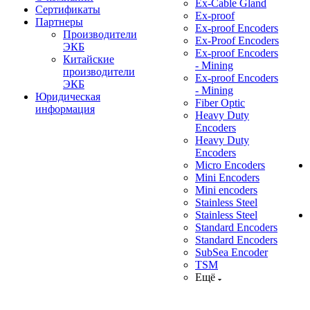
Ex-Cable Gland
Сертификаты
Ex-proof
Партнеры
Ex-proof Encoders
Производители
Ex-Proof Encoders
ЭКБ
Ex-proof Encoders
Китайские
- Mining
производители
Ex-proof Encoders
ЭКБ
- Mining
Юридическая
Fiber Optic
информация
Heavy Duty
Encoders
Heavy Duty
Encoders
Micro Encoders
Mini Encoders
Mini encoders
Stainless Steel
Stainless Steel
Standard Encoders
Standard Encoders
SubSea Encoder
TSM
Ещё