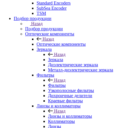
Standard Encoders
SubSea Encoder
TSM
Подбор продукции
Назад
Подбор продукции
Оптические компоненты
Назад
Оптические компоненты
Зеркала
Назад
Зеркала
Диэлектрические зеркала
Металл-диэлектрические зеркала
Фильтры
Назад
Фильтры
Узкополосные фильтры
Дихроичные делители
Краевые фильтры
Линзы и коллиматоры
Назад
Линзы и коллиматоры
Коллиматоры
Линзы