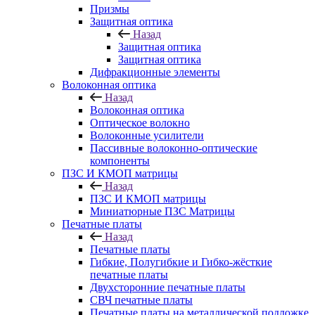
Призмы
Защитная оптика
Назад
Защитная оптика
Защитная оптика
Дифракционные элементы
Волоконная оптика
Назад
Волоконная оптика
Оптическое волокно
Волоконные усилители
Пассивные волоконно-оптические
компоненты
ПЗС И КМОП матрицы
Назад
ПЗС И КМОП матрицы
Миниатюрные ПЗС Матрицы
Печатные платы
Назад
Печатные платы
Гибкие, Полугибкие и Гибко-жёсткие
печатные платы
Двухсторонние печатные платы
СВЧ печатные платы
Печатные платы на металлической подложке