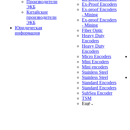
Производители
Ex-Proof Encoders
ЭКБ
Ex-proof Encoders
Китайские
- Mining
производители
Ex-proof Encoders
ЭКБ
- Mining
Юридическая
Fiber Optic
информация
Heavy Duty
Encoders
Heavy Duty
Encoders
Micro Encoders
Mini Encoders
Mini encoders
Stainless Steel
Stainless Steel
Standard Encoders
Standard Encoders
SubSea Encoder
TSM
Ещё