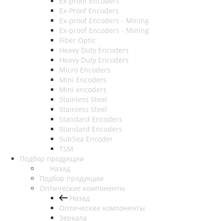
Ex-proof Encoders
Ex-Proof Encoders
Ex-proof Encoders - Mining
Ex-proof Encoders - Mining
Fiber Optic
Heavy Duty Encoders
Heavy Duty Encoders
Micro Encoders
Mini Encoders
Mini encoders
Stainless Steel
Stainless Steel
Standard Encoders
Standard Encoders
SubSea Encoder
TSM
Подбор продукции
Назад
Подбор продукции
Оптические компоненты
Назад
Оптические компоненты
Зеркала