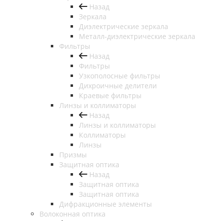
Назад
Зеркала
Диэлектрические зеркала
Металл-диэлектрические зеркала
Фильтры
Назад
Фильтры
Узкополосные фильтры
Дихроичные делители
Краевые фильтры
Линзы и коллиматоры
Назад
Линзы и коллиматоры
Коллиматоры
Линзы
Призмы
Защитная оптика
Назад
Защитная оптика
Защитная оптика
Дифракционные элементы
Волоконная оптика