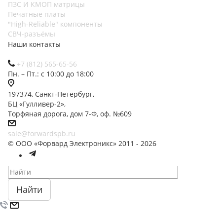
ПЗС И КМОП матрицы
Печатные платы
"High-Reliable" компоненты
СВЧ-разъёмы
Наши контакты
+7 (812) 565-65-56
Пн. – Пт.: с 10:00 до 18:00
197374, Санкт-Петербург,
БЦ «Гулливер-2»,
Торфяная дорога, дом 7-Ф, оф. №609
sale@forwardspb.ru
© ООО «Форвард Электроникс» 2011 - 2026
Найти