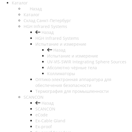
Каталог
Назад
Каталог
Cклад Санкт-Петербург
HGH Infrared Systems
Назад
HGH Infrared Systems
Испытание и измерение
Назад
Испытание и измерение
UV-VIS-SWIR Integrating Sphere Sources
Абсолютно чёрные тела
Коллиматоры
Оптико-электронная аппаратура для
обеспечения безопасности
Термография для промышленности
SCANCON
Назад
SCANCON
eCode
Ex-Cable Gland
Ex-proof