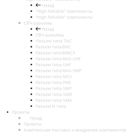
Назад
"High-Reliable" компоненты
"High-Reliable" компоненты
СВЧ-разъёмы
Назад
СВЧ-разъёмы
Разъем типа TNC
Разъем типа BNC
Разъем типа MMCX
Разъем типа Mini-UHF
Разъем типа UHF
Разъем типа Mini-SMP
Разъем типа MCX
Разъем типа FME
Разъем типа SMP
Разъем типа SMB
Разъем типа SMA
Разъем N типа
Проекты
Назад
Проекты
Комплексная поставка и внедрение компонентов