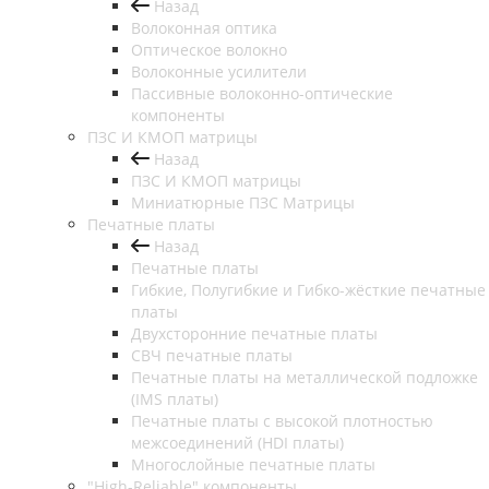
Назад
Волоконная оптика
Оптическое волокно
Волоконные усилители
Пассивные волоконно-оптические
компоненты
ПЗС И КМОП матрицы
Назад
ПЗС И КМОП матрицы
Миниатюрные ПЗС Матрицы
Печатные платы
Назад
Печатные платы
Гибкие, Полугибкие и Гибко-жёсткие печатные
платы
Двухсторонние печатные платы
СВЧ печатные платы
Печатные платы на металлической подложке
(IMS платы)
Печатные платы с высокой плотностью
межсоединений (HDI платы)
Многослойные печатные платы
"High-Reliable" компоненты