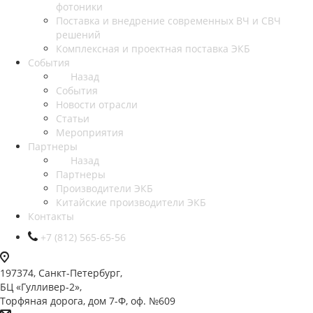
фотоники
Поставка и внедрение современных ВЧ и СВЧ
решений
Комплексная и проектная поставка ЭКБ
События
Назад
События
Новости отрасли
Статьи
Мероприятия
Партнеры
Назад
Партнеры
Производители ЭКБ
Китайские производители ЭКБ
Контакты
+7 (812) 565-65-56
197374, Санкт-Петербург,
БЦ «Гулливер-2»,
Торфяная дорога, дом 7-Ф, оф. №609