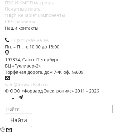
ПЗС И КМОП матрицы
Печатные платы
"High-Reliable" компоненты
СВЧ-разъёмы
Наши контакты
+7 (812) 565-65-56
Пн. – Пт.: с 10:00 до 18:00
197374, Санкт-Петербург,
БЦ «Гулливер-2»,
Торфяная дорога, дом 7-Ф, оф. №609
sale@forwardspb.ru
© ООО «Форвард Электроникс» 2011 - 2026
Найти