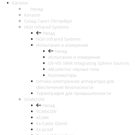
Каталог
Назад
Каталог
Cклад Санкт-Петербург
HGH Infrared Systems
Назад
HGH Infrared Systems
Испытание и измерение
Назад
Испытание и измерение
UV-VIS-SWIR Integrating Sphere Sources
Абсолютно чёрные тела
Коллиматоры
Оптико-электронная аппаратура для
обеспечения безопасности
Термография для промышленности
SCANCON
Назад
SCANCON
eCode
Ex-Cable Gland
Ex-proof