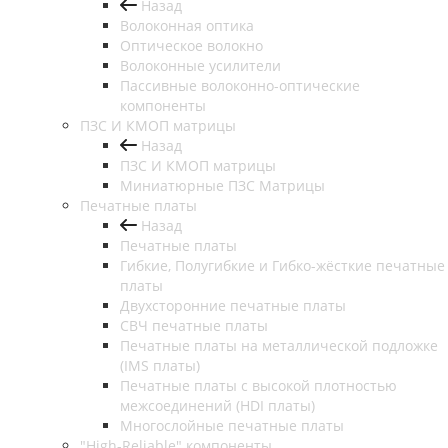
Назад
Волоконная оптика
Оптическое волокно
Волоконные усилители
Пассивные волоконно-оптические
компоненты
ПЗС И КМОП матрицы
Назад
ПЗС И КМОП матрицы
Миниатюрные ПЗС Матрицы
Печатные платы
Назад
Печатные платы
Гибкие, Полугибкие и Гибко-жёсткие печатные
платы
Двухсторонние печатные платы
СВЧ печатные платы
Печатные платы на металлической подложке
(IMS платы)
Печатные платы с высокой плотностью
межсоединений (HDI платы)
Многослойные печатные платы
"High-Reliable" компоненты