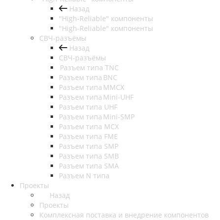
Назад
"High-Reliable" компоненты
"High-Reliable" компоненты
СВЧ-разъёмы
Назад
СВЧ-разъёмы
Разъем типа TNC
Разъем типа BNC
Разъем типа MMCX
Разъем типа Mini-UHF
Разъем типа UHF
Разъем типа Mini-SMP
Разъем типа MCX
Разъем типа FME
Разъем типа SMP
Разъем типа SMB
Разъем типа SMA
Разъем N типа
Проекты
Назад
Проекты
Комплексная поставка и внедрение компонентов