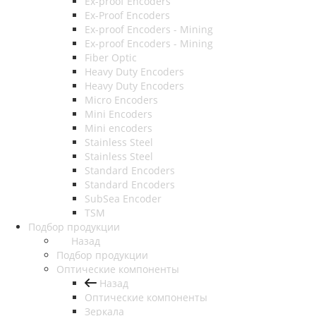
Ex-proof Encoders
Ex-Proof Encoders
Ex-proof Encoders - Mining
Ex-proof Encoders - Mining
Fiber Optic
Heavy Duty Encoders
Heavy Duty Encoders
Micro Encoders
Mini Encoders
Mini encoders
Stainless Steel
Stainless Steel
Standard Encoders
Standard Encoders
SubSea Encoder
TSM
Подбор продукции
Назад
Подбор продукции
Оптические компоненты
Назад
Оптические компоненты
Зеркала