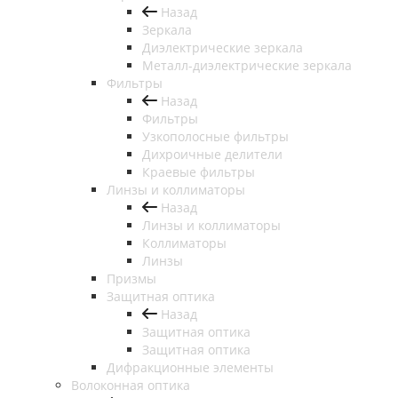
Назад
Зеркала
Диэлектрические зеркала
Металл-диэлектрические зеркала
Фильтры
Назад
Фильтры
Узкополосные фильтры
Дихроичные делители
Краевые фильтры
Линзы и коллиматоры
Назад
Линзы и коллиматоры
Коллиматоры
Линзы
Призмы
Защитная оптика
Назад
Защитная оптика
Защитная оптика
Дифракционные элементы
Волоконная оптика