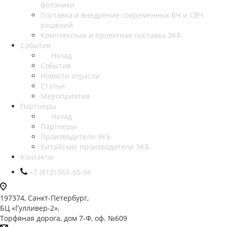
фотоники
Поставка и внедрение современных ВЧ и СВЧ
решений
Комплексная и проектная поставка ЭКБ
События
Назад
События
Новости отрасли
Статьи
Мероприятия
Партнеры
Назад
Партнеры
Производители ЭКБ
Китайские производители ЭКБ
Контакты
+7 (812) 565-65-56
197374, Санкт-Петербург,
БЦ «Гулливер-2»,
Торфяная дорога, дом 7-Ф, оф. №609