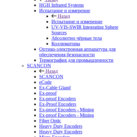
HGH Infrared Systems
Испытание и измерение
Назад
Испытание и измерение
UV-VIS-SWIR Integrating Sphere
Sources
Абсолютно чёрные тела
Коллиматоры
Оптико-электронная аппаратура для
обеспечения безопасности
Термография для промышленности
SCANCON
Назад
SCANCON
eCode
Ex-Cable Gland
Ex-proof
Ex-proof Encoders
Ex-Proof Encoders
Ex-proof Encoders - Mining
Ex-proof Encoders - Mining
Fiber Optic
Heavy Duty Encoders
Heavy Duty Encoders