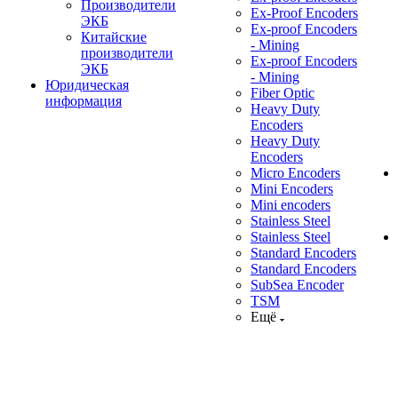
Производители
Ex-Proof Encoders
ЭКБ
Ex-proof Encoders
Китайские
- Mining
производители
Ex-proof Encoders
ЭКБ
- Mining
Юридическая
Fiber Optic
информация
Heavy Duty
Encoders
Heavy Duty
Encoders
Micro Encoders
Mini Encoders
Mini encoders
Stainless Steel
Stainless Steel
Standard Encoders
Standard Encoders
SubSea Encoder
TSM
Ещё