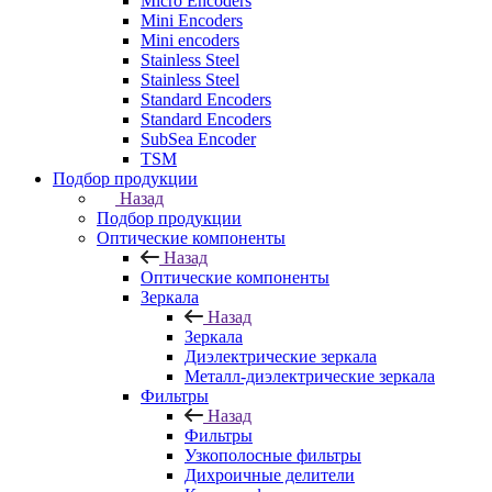
Micro Encoders
Mini Encoders
Mini encoders
Stainless Steel
Stainless Steel
Standard Encoders
Standard Encoders
SubSea Encoder
TSM
Подбор продукции
Назад
Подбор продукции
Оптические компоненты
Назад
Оптические компоненты
Зеркала
Назад
Зеркала
Диэлектрические зеркала
Металл-диэлектрические зеркала
Фильтры
Назад
Фильтры
Узкополосные фильтры
Дихроичные делители