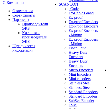
О Компании
SCANCON
eCode
О компании
Ex-Cable Gland
Сертификаты
Ex-proof
Партнеры
Ex-proof Encoders
Производители
Ex-Proof Encoders
ЭКБ
Ex-proof Encoders
Китайские
- Mining
производители
Ex-proof Encoders
ЭКБ
- Mining
Юридическая
Fiber Optic
информация
Heavy Duty
Encoders
Heavy Duty
Encoders
Micro Encoders
Mini Encoders
Mini encoders
Stainless Steel
Stainless Steel
Standard Encoders
Standard Encoders
SubSea Encoder
TSM