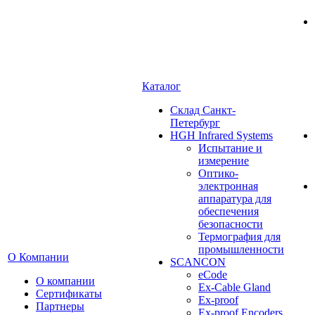
Каталог
Cклад Санкт-
Петербург
HGH Infrared Systems
Испытание и
измерение
Оптико-
электронная
аппаратура для
обеспечения
безопасности
Термография для
промышленности
О Компании
SCANCON
eCode
О компании
Ex-Cable Gland
Сертификаты
Ex-proof
Партнеры
Ex-proof Encoders