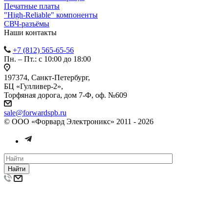
Печатные платы
"High-Reliable" компоненты
СВЧ-разъёмы
Наши контакты
+7 (812) 565-65-56
Пн. – Пт.: с 10:00 до 18:00
197374, Санкт-Петербург,
БЦ «Гулливер-2»,
Торфяная дорога, дом 7-Ф, оф. №609
sale@forwardspb.ru
© ООО «Форвард Электроникс» 2011 - 2026
Найти