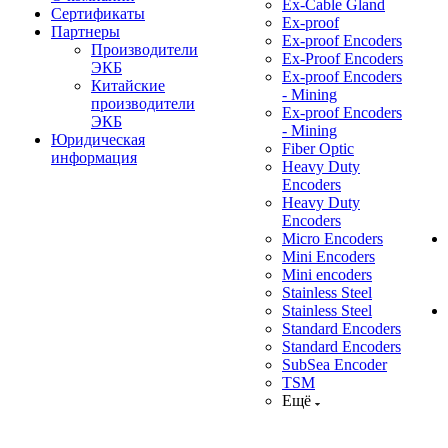
Ex-Cable Gland
Сертификаты
Ex-proof
Партнеры
Ex-proof Encoders
Производители
Ex-Proof Encoders
ЭКБ
Ex-proof Encoders
Китайские
- Mining
производители
Ex-proof Encoders
ЭКБ
- Mining
Юридическая
Fiber Optic
информация
Heavy Duty
Encoders
Heavy Duty
Encoders
Micro Encoders
Mini Encoders
Mini encoders
Stainless Steel
Stainless Steel
Standard Encoders
Standard Encoders
SubSea Encoder
TSM
Ещё