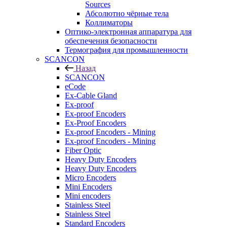
Sources
Абсолютно чёрные тела
Коллиматоры
Оптико-электронная аппаратура для
обеспечения безопасности
Термография для промышленности
SCANCON
Назад
SCANCON
eCode
Ex-Cable Gland
Ex-proof
Ex-proof Encoders
Ex-Proof Encoders
Ex-proof Encoders - Mining
Ex-proof Encoders - Mining
Fiber Optic
Heavy Duty Encoders
Heavy Duty Encoders
Micro Encoders
Mini Encoders
Mini encoders
Stainless Steel
Stainless Steel
Standard Encoders