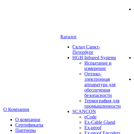
Каталог
Cклад Санкт-
Петербург
HGH Infrared Systems
Испытание и
измерение
Оптико-
электронная
аппаратура для
обеспечения
безопасности
Термография для
промышленности
О Компании
SCANCON
eCode
О компании
Ex-Cable Gland
Сертификаты
Ex-proof
Партнеры
Ex-proof Encoders