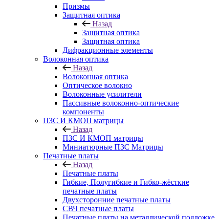
Призмы
Защитная оптика
Назад
Защитная оптика
Защитная оптика
Дифракционные элементы
Волоконная оптика
Назад
Волоконная оптика
Оптическое волокно
Волоконные усилители
Пассивные волоконно-оптические
компоненты
ПЗС И КМОП матрицы
Назад
ПЗС И КМОП матрицы
Миниатюрные ПЗС Матрицы
Печатные платы
Назад
Печатные платы
Гибкие, Полугибкие и Гибко-жёсткие
печатные платы
Двухсторонние печатные платы
СВЧ печатные платы
Печатные платы на металлической подложке