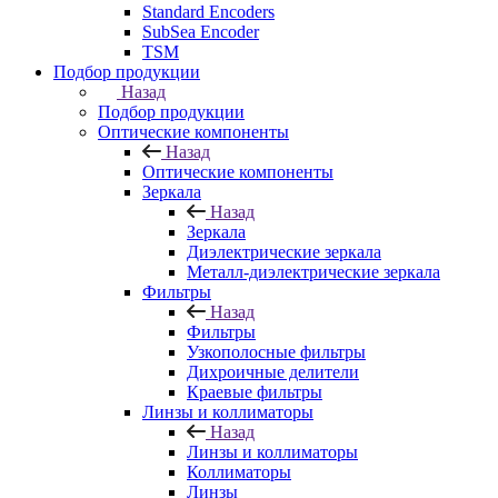
Standard Encoders
SubSea Encoder
TSM
Подбор продукции
Назад
Подбор продукции
Оптические компоненты
Назад
Оптические компоненты
Зеркала
Назад
Зеркала
Диэлектрические зеркала
Металл-диэлектрические зеркала
Фильтры
Назад
Фильтры
Узкополосные фильтры
Дихроичные делители
Краевые фильтры
Линзы и коллиматоры
Назад
Линзы и коллиматоры
Коллиматоры
Линзы