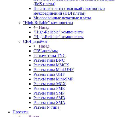
(IMS платы)
Печатные платы с высокой плотностью
межсоединений (HDI платы)
Многослойные печатные платы
"High-Reliable" компоненты
Назад
"High-Reliable" компоненты
"High-Reliable" компоненты
СВЧ-разъёмы
Назад
СВЧ-разъёмы
Разъем типа TNC
Разъем типа BNC
Разъем типа MMCX
Разъем типа Mini-UHF
Разъем типа UHF
Разъем типа Mini-SMP
Разъем типа MCX
Разъем типа FME
Разъем типа SMP
Разъем типа SMB
Разъем типа SMA
Разъем N типа
Проекты
Назад