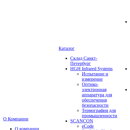
Каталог
Cклад Санкт-
Петербург
HGH Infrared Systems
Испытание и
измерение
Оптико-
электронная
аппаратура для
обеспечения
безопасности
Термография для
промышленности
О Компании
SCANCON
eCode
О компании