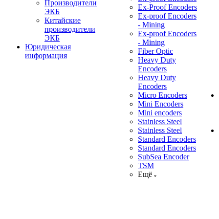
Производители
Ex-Proof Encoders
ЭКБ
Ex-proof Encoders
Китайские
- Mining
производители
Ex-proof Encoders
ЭКБ
- Mining
Юридическая
Fiber Optic
информация
Heavy Duty
Encoders
Heavy Duty
Encoders
Micro Encoders
Mini Encoders
Mini encoders
Stainless Steel
Stainless Steel
Standard Encoders
Standard Encoders
SubSea Encoder
TSM
Ещё