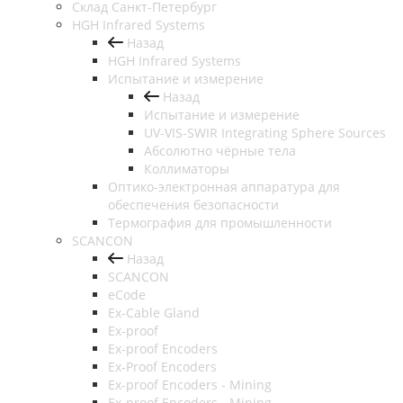
Cклад Санкт-Петербург
HGH Infrared Systems
Назад
HGH Infrared Systems
Испытание и измерение
Назад
Испытание и измерение
UV-VIS-SWIR Integrating Sphere Sources
Абсолютно чёрные тела
Коллиматоры
Оптико-электронная аппаратура для
обеспечения безопасности
Термография для промышленности
SCANCON
Назад
SCANCON
eCode
Ex-Cable Gland
Ex-proof
Ex-proof Encoders
Ex-Proof Encoders
Ex-proof Encoders - Mining
Ex-proof Encoders - Mining