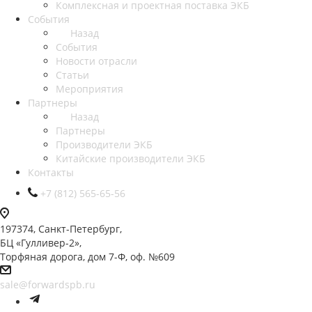
Комплексная и проектная поставка ЭКБ
События
Назад
События
Новости отрасли
Статьи
Мероприятия
Партнеры
Назад
Партнеры
Производители ЭКБ
Китайские производители ЭКБ
Контакты
+7 (812) 565-65-56
197374, Санкт-Петербург,
БЦ «Гулливер-2»,
Торфяная дорога, дом 7-Ф, оф. №609
sale@forwardspb.ru