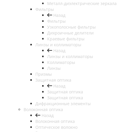
Металл-диэлектрические зеркала
Фильтры
Назад
Фильтры
Узкополосные фильтры
Дихроичные делители
Краевые фильтры
Линзы и коллиматоры
Назад
Линзы и коллиматоры
Коллиматоры
Линзы
Призмы
Защитная оптика
Назад
Защитная оптика
Защитная оптика
Дифракционные элементы
Волоконная оптика
Назад
Волоконная оптика
Оптическое волокно