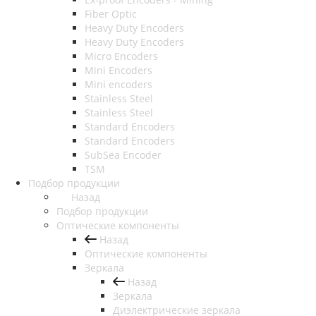
Fiber Optic
Heavy Duty Encoders
Heavy Duty Encoders
Micro Encoders
Mini Encoders
Mini encoders
Stainless Steel
Stainless Steel
Standard Encoders
Standard Encoders
SubSea Encoder
TSM
Подбор продукции
Назад
Подбор продукции
Оптические компоненты
Назад
Оптические компоненты
Зеркала
Назад
Зеркала
Диэлектрические зеркала