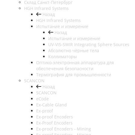
Cклад Санкт-Петербург
HGH Infrared Systems
Назад
HGH Infrared Systems
Испытание и измерение
Назад
Испытание и измерение
UV-VIS-SWIR Integrating Sphere Sources
Абсолютно чёрные тела
Коллиматоры
Оптико-электронная аппаратура для
обеспечения безопасности
Термография для промышленности
SCANCON
Назад
SCANCON
eCode
Ex-Cable Gland
Ex-proof
Ex-proof Encoders
Ex-Proof Encoders
Ex-proof Encoders - Mining
Ex-proof Encoders - Mining