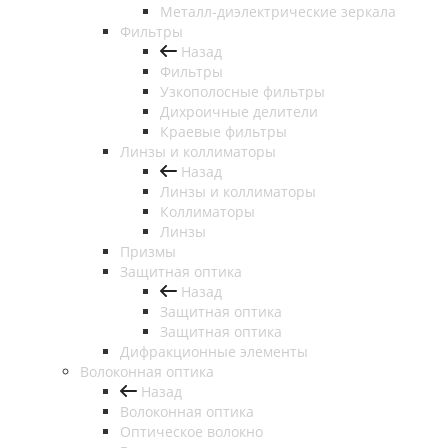
Металл-диэлектрические зеркала
Фильтры
Назад
Фильтры
Узкополосные фильтры
Дихроичные делители
Краевые фильтры
Линзы и коллиматоры
Назад
Линзы и коллиматоры
Коллиматоры
Линзы
Призмы
Защитная оптика
Назад
Защитная оптика
Защитная оптика
Дифракционные элементы
Волоконная оптика
Назад
Волоконная оптика
Оптическое волокно