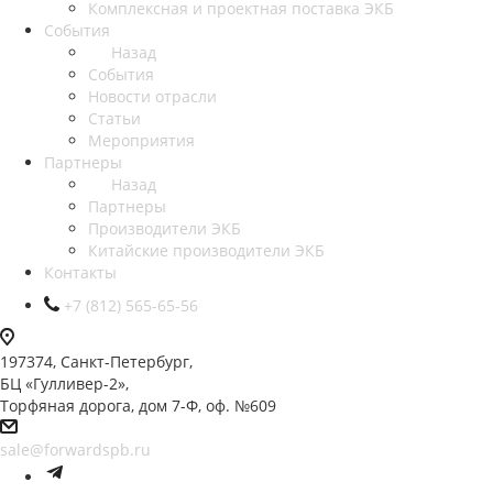
Комплексная и проектная поставка ЭКБ
События
Назад
События
Новости отрасли
Статьи
Мероприятия
Партнеры
Назад
Партнеры
Производители ЭКБ
Китайские производители ЭКБ
Контакты
+7 (812) 565-65-56
197374, Санкт-Петербург,
БЦ «Гулливер-2»,
Торфяная дорога, дом 7-Ф, оф. №609
sale@forwardspb.ru