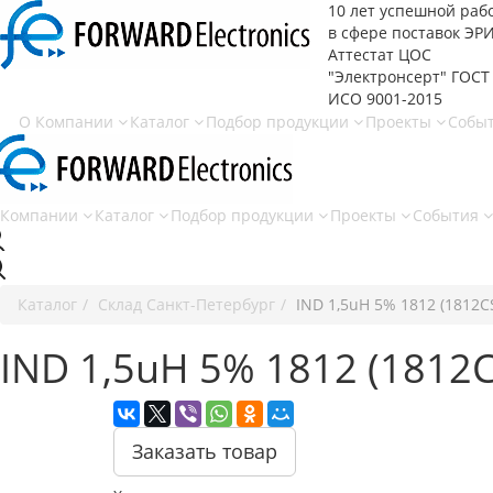
10 лет успешной раб
в сфере
поставок ЭР
Аттестат ЦОС
"Электронсерт" ГОСТ
ИСО 9001-2015
О Компании
Каталог
Подбор продукции
Проекты
Собы
 Компании
Каталог
Подбор продукции
Проекты
События
Каталог
Cклад Санкт-Петербург
IND 1,5uH 5% 1812 (1812C
IND 1,5uH 5% 1812 (1812C
Заказать товар