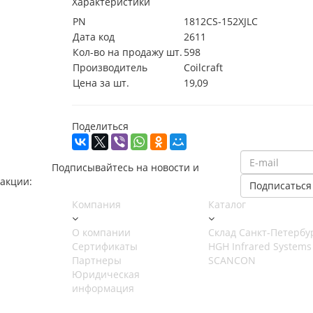
Характеристики
PN
1812CS-152XJLC
Дата код
2611
Кол-во на продажу шт.
598
Производитель
Coilcraft
Цена за шт.
19,09
Поделиться
Подписывайтесь на новости и
акции:
Компания
Каталог
О компании
Cклад Санкт-Петербу
Сертификаты
HGH Infrared Systems
Партнеры
SCANCON
Юридическая
информация