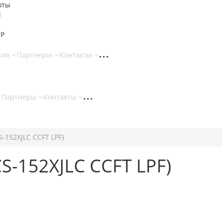
оты
И
 Р
тия
Партнеры
Контакты
Партнеры
Контакты
S-152XJLC CCFT LPF)
S-152XJLC CCFT LPF)