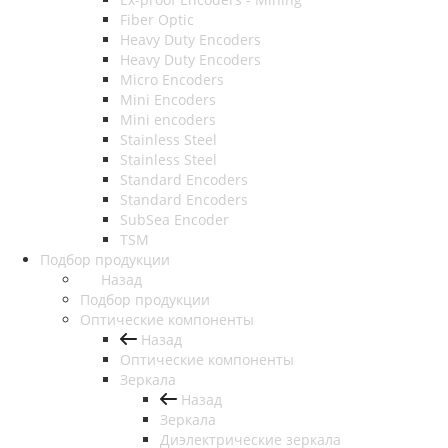
Fiber Optic
Heavy Duty Encoders
Heavy Duty Encoders
Micro Encoders
Mini Encoders
Mini encoders
Stainless Steel
Stainless Steel
Standard Encoders
Standard Encoders
SubSea Encoder
TSM
Подбор продукции
Назад
Подбор продукции
Оптические компоненты
Назад
Оптические компоненты
Зеркала
Назад
Зеркала
Диэлектрические зеркала