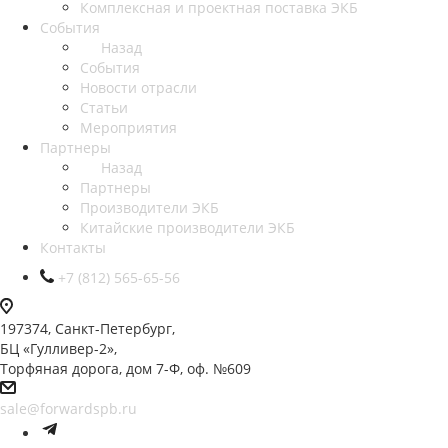
Комплексная и проектная поставка ЭКБ
События
Назад
События
Новости отрасли
Статьи
Мероприятия
Партнеры
Назад
Партнеры
Производители ЭКБ
Китайские производители ЭКБ
Контакты
+7 (812) 565-65-56
197374, Санкт-Петербург,
БЦ «Гулливер-2»,
Торфяная дорога, дом 7-Ф, оф. №609
sale@forwardspb.ru