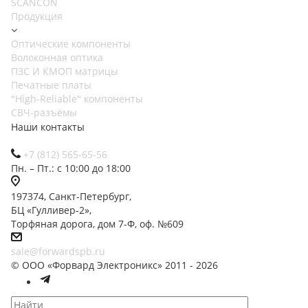
SCANCON
Продукция
Оптические компоненты
Волоконная оптика
ПЗС И КМОП матрицы
Печатные платы
"High-Reliable" компоненты
СВЧ-разъёмы
Наши контакты
+7 (812) 565-65-56
Пн. – Пт.: с 10:00 до 18:00
197374, Санкт-Петербург,
БЦ «Гулливер-2»,
Торфяная дорога, дом 7-Ф, оф. №609
sale@forwardspb.ru
© ООО «Форвард Электроникс» 2011 - 2026