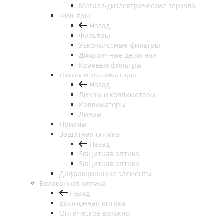
Металл-диэлектрические зеркала
Фильтры
Назад
Фильтры
Узкополосные фильтры
Дихроичные делители
Краевые фильтры
Линзы и коллиматоры
Назад
Линзы и коллиматоры
Коллиматоры
Линзы
Призмы
Защитная оптика
Назад
Защитная оптика
Защитная оптика
Дифракционные элементы
Волоконная оптика
Назад
Волоконная оптика
Оптическое волокно