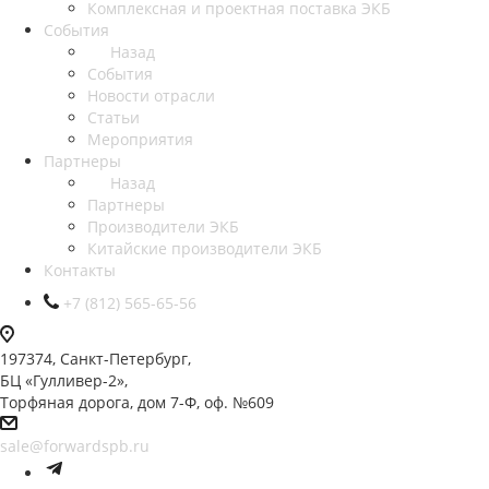
Комплексная и проектная поставка ЭКБ
События
Назад
События
Новости отрасли
Статьи
Мероприятия
Партнеры
Назад
Партнеры
Производители ЭКБ
Китайские производители ЭКБ
Контакты
+7 (812) 565-65-56
197374, Санкт-Петербург,
БЦ «Гулливер-2»,
Торфяная дорога, дом 7-Ф, оф. №609
sale@forwardspb.ru