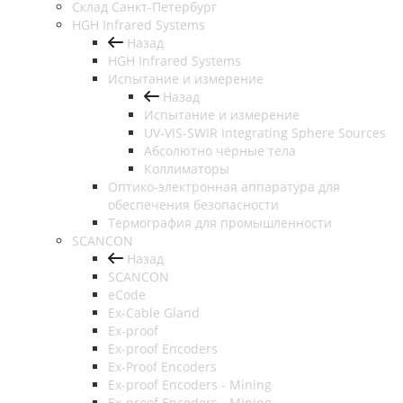
Cклад Санкт-Петербург
HGH Infrared Systems
Назад
HGH Infrared Systems
Испытание и измерение
Назад
Испытание и измерение
UV-VIS-SWIR Integrating Sphere Sources
Абсолютно чёрные тела
Коллиматоры
Оптико-электронная аппаратура для
обеспечения безопасности
Термография для промышленности
SCANCON
Назад
SCANCON
eCode
Ex-Cable Gland
Ex-proof
Ex-proof Encoders
Ex-Proof Encoders
Ex-proof Encoders - Mining
Ex-proof Encoders - Mining