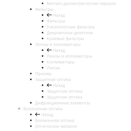
Металл-диэлектрические зеркала
Фильтры
Назад
Фильтры
Узкополосные фильтры
Дихроичные делители
Краевые фильтры
Линзы и коллиматоры
Назад
Линзы и коллиматоры
Коллиматоры
Линзы
Призмы
Защитная оптика
Назад
Защитная оптика
Защитная оптика
Дифракционные элементы
Волоконная оптика
Назад
Волоконная оптика
Оптическое волокно