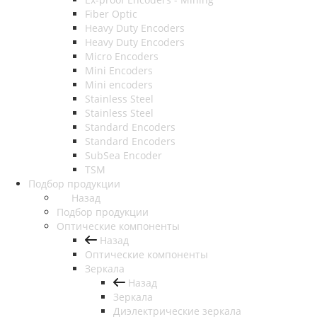
Fiber Optic
Heavy Duty Encoders
Heavy Duty Encoders
Micro Encoders
Mini Encoders
Mini encoders
Stainless Steel
Stainless Steel
Standard Encoders
Standard Encoders
SubSea Encoder
TSM
Подбор продукции
Назад
Подбор продукции
Оптические компоненты
Назад
Оптические компоненты
Зеркала
Назад
Зеркала
Диэлектрические зеркала