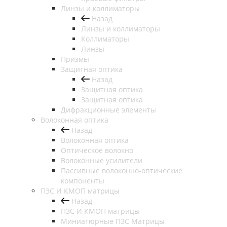
Линзы и коллиматоры
Назад
Линзы и коллиматоры
Коллиматоры
Линзы
Призмы
Защитная оптика
Назад
Защитная оптика
Защитная оптика
Дифракционные элементы
Волоконная оптика
Назад
Волоконная оптика
Оптическое волокно
Волоконные усилители
Пассивные волоконно-оптические
компоненты
ПЗС И КМОП матрицы
Назад
ПЗС И КМОП матрицы
Миниатюрные ПЗС Матрицы