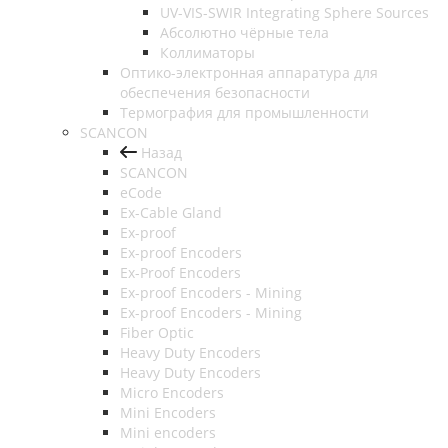
UV-VIS-SWIR Integrating Sphere Sources
Абсолютно чёрные тела
Коллиматоры
Оптико-электронная аппаратура для
обеспечения безопасности
Термография для промышленности
SCANCON
Назад
SCANCON
eCode
Ex-Cable Gland
Ex-proof
Ex-proof Encoders
Ex-Proof Encoders
Ex-proof Encoders - Mining
Ex-proof Encoders - Mining
Fiber Optic
Heavy Duty Encoders
Heavy Duty Encoders
Micro Encoders
Mini Encoders
Mini encoders