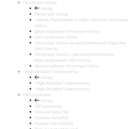
Печатные платы
Назад
Печатные платы
Гибкие, Полугибкие и Гибко-жёсткие печатные
платы
Двухсторонние печатные платы
СВЧ печатные платы
Печатные платы на металлической подложке
(IMS платы)
Печатные платы с высокой плотностью
межсоединений (HDI платы)
Многослойные печатные платы
"High-Reliable" компоненты
Назад
"High-Reliable" компоненты
"High-Reliable" компоненты
СВЧ-разъёмы
Назад
СВЧ-разъёмы
Разъем типа TNC
Разъем типа BNC
Разъем типа MMCX