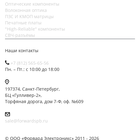
Оптические компоненты
Волоконная оптика
ПЗС И КМОП матрицы
Печатные платы
"High-Reliable" компоненты
СВЧ-разъёмы
Наши контакты
+7 (812) 565-65-56
Пн. – Пт.: с 10:00 до 18:00
197374, Санкт-Петербург,
БЦ «Гулливер-2»,
Торфяная дорога, дом 7-Ф, оф. №609
sale@forwardspb.ru
© ООО «Форвард Электроникс» 2011 - 2026