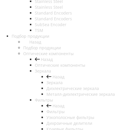
Stainless Steel
Stainless Steel
Standard Encoders
Standard Encoders
SubSea Encoder
TSM
Подбор продукции
Назад
Подбор продукции
Оптические компоненты
Назад
Оптические компоненты
Зеркала
Назад
Зеркала
Диэлектрические зеркала
Металл-диэлектрические зеркала
Фильтры
Назад
Фильтры
Узкополосные фильтры
Дихроичные делители
Краевые фильтры