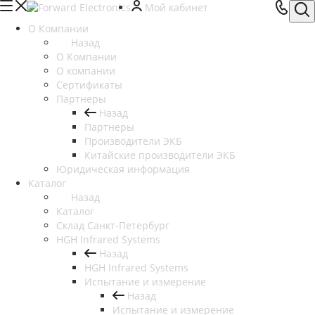
Мой кабинет
О Компании
Назад
О Компании
О компании
Сертификаты
Партнеры
Назад
Партнеры
Производители ЭКБ
Китайские производители ЭКБ
Юридическая информация
Каталог
Назад
Каталог
Cклад Санкт-Петербург
HGH Infrared Systems
Назад
HGH Infrared Systems
Испытание и измерение
Назад
Испытание и измерение